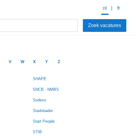
nl
fr
V
W
X
Y
Z
SHAPE
SNCB - NMBS
Sodexo
Stadsbader
Start People
STIB