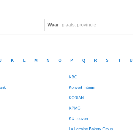
Waar
J
K
L
M
N
O
P
Q
R
S
T
U
KBC
Bank
Konvert Interim
KORIAN
KPMG
KU Leuven
La Lorraine Bakery Group