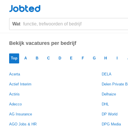
Jobted
Wat
Bekijk vacatures per bedrijf
Top
A
B
C
D
E
F
G
H
I
Acerta
DELA
Actief Interim
Delen Private 
Actiris
Delhaize
Adecco
DHL
AG Insurance
DP World
AGO Jobs & HR
DPG Media