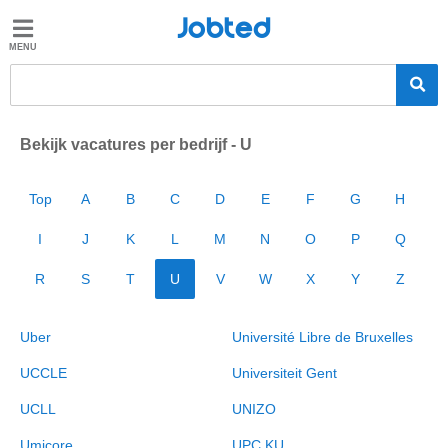
Jobted
Jobted
Taal
Bekijk vacatures per bedrijf - U
nl
fr
Top
A
B
C
D
E
F
G
H
I
J
K
L
M
N
O
P
Q
R
S
T
U
V
W
X
Y
Z
Uber
Université Libre de Bruxelles
UCCLE
Universiteit Gent
UCLL
UNIZO
Umicore
UPC KU