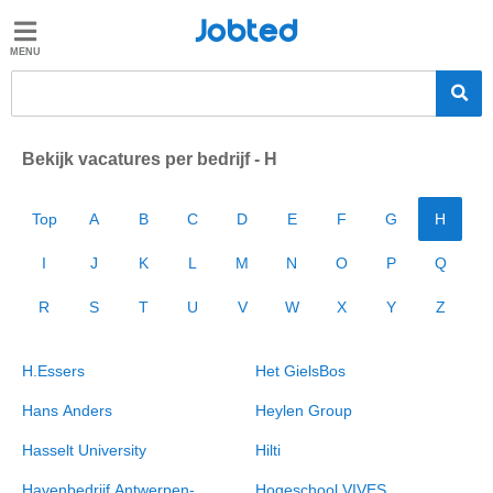
Jobted
Jobted
Taal
Bekijk vacatures per bedrijf - H
nl
fr
Top
A
B
C
D
E
F
G
H
I
J
K
L
M
N
O
P
Q
R
S
T
U
V
W
X
Y
Z
H.Essers
Het GielsBos
Hans Anders
Heylen Group
Hasselt University
Hilti
Havenbedrijf Antwerpen-
Hogeschool VIVES