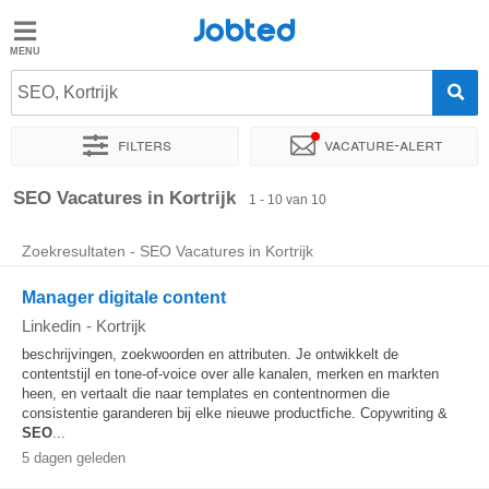
Jobted
Jobted
SEO, Kortrijk
Taal
Filters
Vacature-alert
nl
fr
Sorteer op
Exacte locatie
Bedrijf
SEO Vacatures in Kortrijk
1 - 10 van 10
Zoekresultaten - SEO Vacatures in Kortrijk
Manager digitale content
Linkedin
-
Kortrijk
beschrijvingen, zoekwoorden en attributen. Je ontwikkelt de
contentstijl en tone-of-voice over alle kanalen, merken en markten
heen, en vertaalt die naar templates en contentnormen die
consistentie garanderen bij elke nieuwe productfiche. Copywriting &
SEO
...
5 dagen geleden