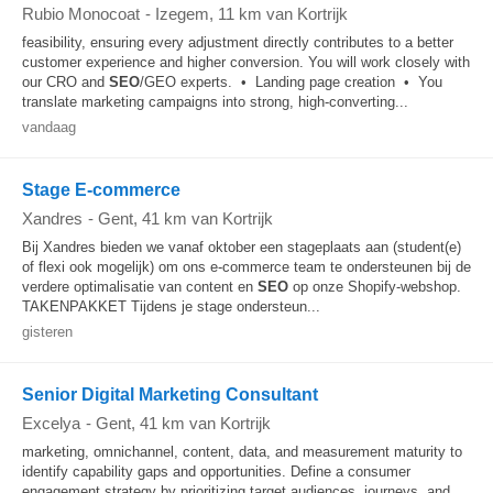
Rubio Monocoat
-
Izegem
, 11 km van Kortrijk
feasibility, ensuring every adjustment directly contributes to a better
customer experience and higher conversion. You will work closely with
our CRO and
SEO
/GEO experts. • Landing page creation • You
translate marketing campaigns into strong, high-converting...
vandaag
Stage E-commerce
Xandres
-
Gent
, 41 km van Kortrijk
Bij Xandres bieden we vanaf oktober een stageplaats aan (student(e)
of flexi ook mogelijk) om ons e-commerce team te ondersteunen bij de
verdere optimalisatie van content en
SEO
op onze Shopify-webshop.
TAKENPAKKET Tijdens je stage ondersteun...
gisteren
Senior Digital Marketing Consultant
Excelya
-
Gent
, 41 km van Kortrijk
marketing, omnichannel, content, data, and measurement maturity to
identify capability gaps and opportunities. Define a consumer
engagement strategy by prioritizing target audiences, journeys, and