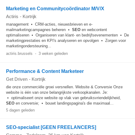
Marketing en Communitycoördinator M/V/X
Actiris
-
Kortrijk
management • CRM-acties, nieuwsbrieven en e-
mailmarketingcampagnes beheren •
SEO
en webcontent
optimaliseren • Organiseren van klant- en bedrijfsevenementen • De
marketingprestaties en KPI's analyseren en opvolgen • Zorgen voor
marketingondersteuning...
actiris.brussels
-
3 weken geleden
Performance & Content Marketeer
Get Driven
-
Kortrijk
die onze commerciële groei versnellen. Website & Conversie Onze
website is één van onze belangrijkste verkoopkanalen. Je:
• optimaliseert onze website op vlak van gebruiksvriendelijkheid,
SEO
en conversie; • bouwt landingspagina's die maximaal...
5 dagen geleden
SEO-specialist [GEEN FREELANCERS]