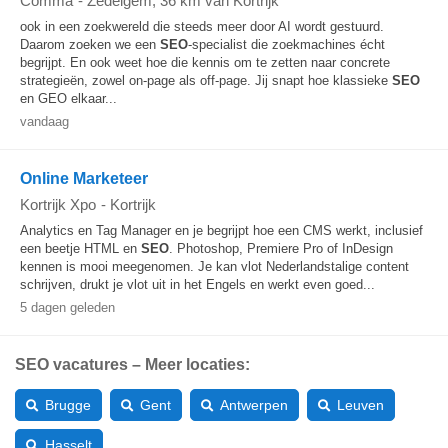
Comma
-
Zedelgem
, 36 km van Kortrijk
ook in een zoekwereld die steeds meer door AI wordt gestuurd.
Daarom zoeken we een
SEO
-specialist die zoekmachines écht
begrijpt. En ook weet hoe die kennis om te zetten naar concrete
strategieën, zowel on-page als off-page. Jij snapt hoe klassieke
SEO
en GEO elkaar...
vandaag
Online Marketeer
Kortrijk Xpo
-
Kortrijk
Analytics en Tag Manager en je begrijpt hoe een CMS werkt, inclusief
een beetje HTML en
SEO
. Photoshop, Premiere Pro of InDesign
kennen is mooi meegenomen. Je kan vlot Nederlandstalige content
schrijven, drukt je vlot uit in het Engels en werkt even goed...
5 dagen geleden
SEO vacatures – Meer locaties:
Brugge
Gent
Antwerpen
Leuven
Hasselt