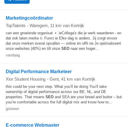
Marketingcoördinator
TopTalents
-
Waregem
, 11 km van Kortrijk
van een groeiende organisat • ieCollega's die je werk waarderen - en
dat ook laten merke n. Funct ie Elke dag is anders. Jij zorgt ervoor
dat onze merken overal opvallen — online én offli ne.Je optimaliseert
onze websites (40%) en tilt onze
SEO
naar een hoger...
vandaag
Digital Performance Marketeer
Xior Student Housing
-
Gent
, 41 km van Kortrijk
this could be your next step. What you’ll be doing You’ll take
ownership of digital performance across our BE, NL, and DE
properties. That means
SEO
and SEA are your bread and butter – but
you’re comfortable across the full digital mix and know how to...
gisteren
E-commerce Webmaster