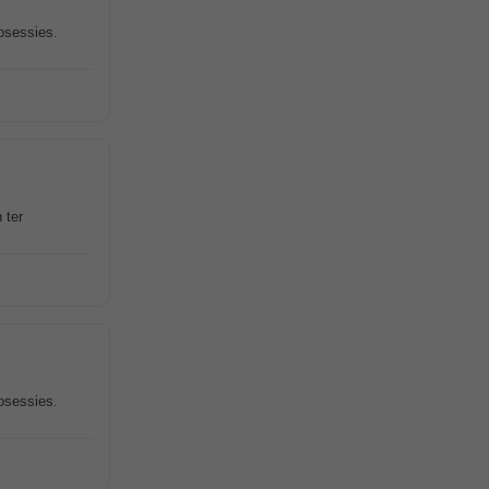
osessies.
 ter
osessies.