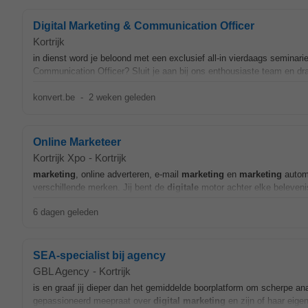
Digital Marketing & Communication Officer
Kortrijk
in dienst word je beloond met een exclusief all-in vierdaags seminari
Communication Officer? Sluit je aan bij ons enthousiaste team en dr
konvert.be
-
2 weken geleden
Online Marketeer
Kortrijk Xpo
-
Kortrijk
marketing
, online adverteren, e-mail
marketing
en
marketing
automa
verschillende merken. Jij bent de
digitale
motor achter elke belevenis
6 dagen geleden
SEA-specialist bij agency
GBL Agency
-
Kortrijk
is en graaf jij dieper dan het gemiddelde boorplatform om scherpe 
gepassioneerd meepraat over
digital
marketing
en zijn of haar eigen