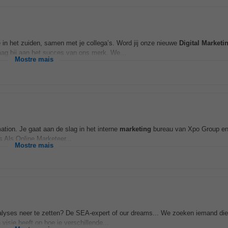
e in het zuiden, samen met je collega’s. Word jij onze nieuwe
Digital
Marketi
aag bij aan het succes van ons merk. We...
Mostre mais
tion. Je gaat aan de slag in het interne
marketing
bureau van Xpo Group en
 Als Online Marketeer...
Mostre mais
analyses neer te zetten? De SEA-expert of our dreams... We zoeken iemand die
 visie heeft op hoe je verschillende...