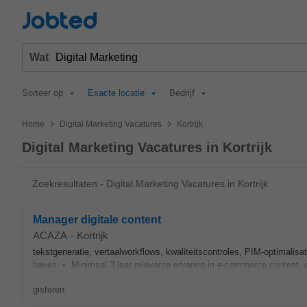
Jobted
Wat
Sorteer op
Exacte locatie
Bedrijf
>
>
Home
Digital Marketing Vacatures
Kortrijk
Digital Marketing Vacatures in Kortrijk
Zoekresultaten - Digital Marketing Vacatures in Kortrijk
Manager digitale content
ACAZA
-
Kortrijk
tekstgeneratie, vertaalworkflows, kwaliteitscontroles, PIM-optimalisa
haves • Minimaal 3 jaar relevante ervaring in e-commerce content,
gisteren