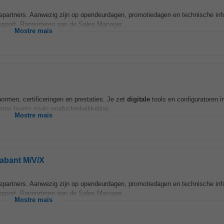
tiepartners. Aanwezig zijn op opendeurdagen, promotiedagen en technische inf
support. Rapporteren aan de Sales Manager...
Mostre mais
ormen, certificeringen en prestaties. Je zet
digitale
tools en configuratoren in
erne teams zoals productontwikkeling...
Mostre mais
abant M/V/X
tiepartners. Aanwezig zijn op opendeurdagen, promotiedagen en technische inf
support. Rapporteren aan de Sales Manager...
Mostre mais