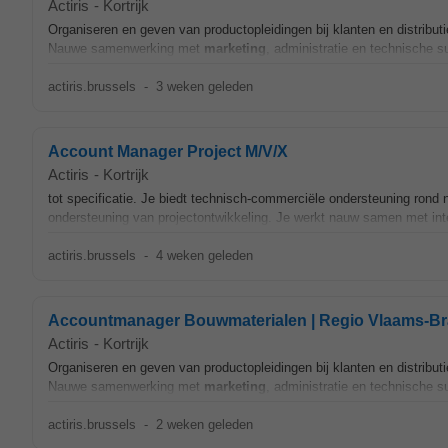
Actiris
-
Kortrijk
Organiseren en geven van productopleidingen bij klanten en distribu
Nauwe samenwerking met
marketing
, administratie en technische 
actiris.brussels
-
3 weken geleden
Account Manager Project M/V/X
Actiris
-
Kortrijk
tot specificatie. Je biedt technisch-commerciële ondersteuning rond n
ondersteuning van projectontwikkeling. Je werkt nauw samen met int
actiris.brussels
-
4 weken geleden
Accountmanager Bouwmaterialen | Regio Vlaams-Br
Actiris
-
Kortrijk
Organiseren en geven van productopleidingen bij klanten en distribu
Nauwe samenwerking met
marketing
, administratie en technische 
actiris.brussels
-
2 weken geleden