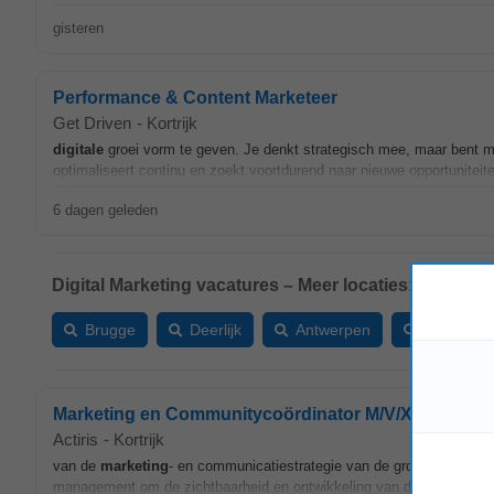
gisteren
Performance & Content Marketeer
Get Driven
-
Kortrijk
digitale
groei vorm te geven. Je denkt strategisch mee, maar bent mi
optimaliseert continu en zoekt voortdurend naar nieuwe opportunite
6 dagen geleden
Digital Marketing vacatures – Meer locaties:
Brugge
Deerlijk
Antwerpen
Gent
Marketing en Communitycoördinator M/V/X
Actiris
-
Kortrijk
van de
marketing
- en communicatiestrategie van de groep. Als echt
management om de zichtbaarheid en ontwikkeling van de verschillende