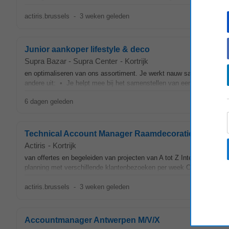
actiris.brussels
-
3 weken geleden
Junior aankoper lifestyle & deco
Supra Bazar - Supra Center
-
Kortrijk
en optimaliseren van ons assortiment. Je werkt nauw samen met coll
andere uit: • Je helpt mee bij het samenstellen van een aantrekkelijk
6 dagen geleden
Technical Account Manager Raamdecoratie M/V/X
Actiris
-
Kortrijk
van offertes en begeleiden van projecten van A tot Z Intensief same
planning met verschillende klantenbezoeken per week Correct rappo
actiris.brussels
-
3 weken geleden
Accountmanager Antwerpen M/V/X