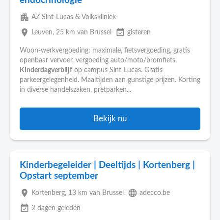
endocrinologie
apartment
AZ Sint-Lucas & Volkskliniek
place
event_available
Leuven
, 25 km van Brussel
gisteren
Woon-werkvergoeding: maximale, fietsvergoeding, gratis
openbaar vervoer, vergoeding auto/moto/bromfiets.
Kinderdagverblijf
op campus Sint-Lucas. Gratis
parkeergelegenheid. Maaltijden aan gunstige prijzen. Korting
in diverse handelszaken, pretparken...
Bekijk nu
Kinderbegeleider | Deeltijds | Kortenberg |
Opstart september
place
language
Kortenberg
, 13 km van Brussel
adecco.be
event_available
2 dagen geleden