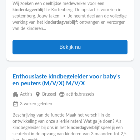
Wij zoeken een deeltijdse medewerker voor een
kinderdagverblijf
te Kortenberg. De opstart is voorzien in
septemberg. Jouw taken: • Je neemt deel aan de volledige
werking van het
kinderdagverblijf
: ontvangen en verzorgen
van de kinderen...
Bekijk nu
Enthousiaste kindbegeleider voor baby's
en peuters (M/V/X) M/V/X
apartment
place
language
Actiris
Brussel
actiris.brussels
event_available
3 weken geleden
Beschrijving van de functie Maak het verschil in de
ontwikkeling van onze allerkleinsten! Wat ga je doen? Als
kindbegeleider bij ons in het
kinderdagverblijf
speel jij een
sleutelrol in de opvang van kinderen van 3 maanden tot 2,5