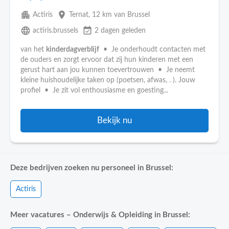
apartment
place
Actiris
Ternat
, 12 km van Brussel
language
event_available
actiris.brussels
2 dagen geleden
van het
kinderdagverblijf
• Je onderhoudt contacten met
de ouders en zorgt ervoor dat zij hun kinderen met een
gerust hart aan jou kunnen toevertrouwen • Je neemt
kleine huishoudelijke taken op (poetsen, afwas, . ). Jouw
profiel • Je zit vol enthousiasme en goesting...
Bekijk nu
Deze bedrijven zoeken nu personeel in Brussel:
Actiris
Meer vacatures – Onderwijs & Opleiding in Brussel: