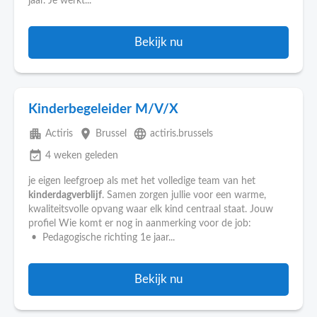
jaar. Je werkt...
Bekijk nu
Kinderbegeleider M/V/X
apartment
place
language
Actiris
Brussel
actiris.brussels
event_available
4 weken geleden
je eigen leefgroep als met het volledige team van het
kinderdagverblijf
. Samen zorgen jullie voor een warme,
kwaliteitsvolle opvang waar elk kind centraal staat. Jouw
profiel Wie komt er nog in aanmerking voor de job:
• Pedagogische richting 1e jaar...
Bekijk nu