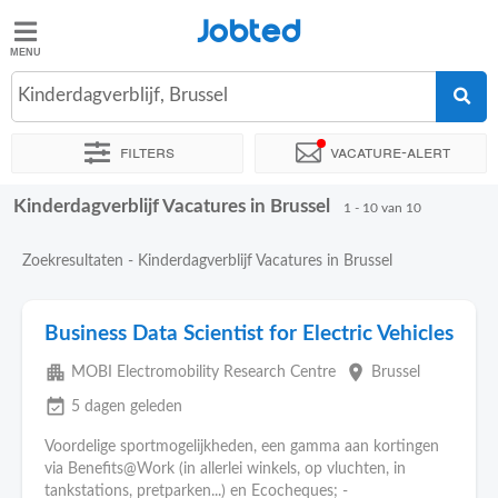
Jobted
Jobted
Kinderdagverblijf, Brussel
Taal
Filters
Vacature-alert
nl
fr
Kinderdagverblijf Vacatures in Brussel
Sorteer op
Exacte locatie
Bedrijf
1 - 10 van 10
Zoekresultaten - Kinderdagverblijf Vacatures in Brussel
Business Data Scientist for Electric Vehicles
apartment
place
MOBI Electromobility Research Centre
Brussel
event_available
5 dagen geleden
Voordelige sportmogelijkheden, een gamma aan kortingen
via Benefits@Work (in allerlei winkels, op vluchten, in
tankstations, pretparken...) en Ecocheques; -