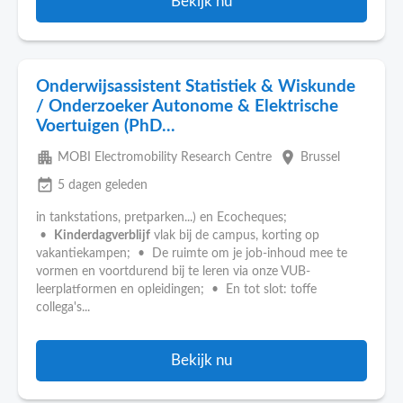
Bekijk nu
Onderwijsassistent Statistiek & Wiskunde
/ Onderzoeker Autonome & Elektrische
Voertuigen (PhD...
apartment
place
MOBI Electromobility Research Centre
Brussel
event_available
5 dagen geleden
in tankstations, pretparken...) en Ecocheques;
•
Kinderdagverblijf
vlak bij de campus, korting op
vakantiekampen; • De ruimte om je job-inhoud mee te
vormen en voortdurend bij te leren via onze VUB-
leerplatformen en opleidingen; • En tot slot: toffe
collega's...
Bekijk nu