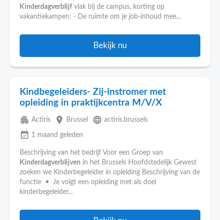
Kinderdagverblijf
vlak bij de campus, korting op
vakantiekampen; - De ruimte om je job-inhoud mee...
Bekijk nu
Kindbegeleiders- Zij-instromer met
opleiding in praktijkcentra M/V/X
apartment
place
language
Actiris
Brussel
actiris.brussels
event_available
1 maand geleden
Beschrijving van het bedrijf Voor een Groep van
Kinderdagverblijven
in het Brussels Hoofdstedelijk Gewest
zoeken we Kinderbegeleider in opleiding Beschrijving van de
functie • Je volgt een opleiding met als doel
kinderbegeleider...