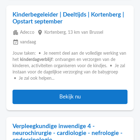
Kinderbegeleider | Deeltijds | Kortenberg |
Opstart september
apartment
place
Adecco
Kortenberg
, 13 km van Brussel
event_available
vandaag
Jouw taken: • Je neemt deel aan de volledige werking van
het
kinderdagverblijf
: ontvangen en verzorgen van de
kinderen, activiteiten organiseren voor de kindjes. • Je zal
instaan voor de dagelijkse verzorging van de babygroep
• Je zal ook helpen...
Bekijk nu
Verpleegkundige inwendige 4 -
neurochirurgie - cardiologie - nefrologie -