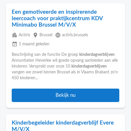
Een gemotiveerde en inspirerende
leercoach voor praktijkcentrum KDV
Minimabo Brussel M/V/X
apartment
place
language
Actiris
Brussel
actiris.brussels
event_available
1 maand geleden
Beschrijving van de functie De groep
kinderdagverblijven
Annuntiaten Heverlee wil goede opvang aanbieden aan alle
kinderen. Verspreid over onze 10
kinderdagverblijven
vangen we zowel binnen Brussel als in Vlaams Brabant zo'n
450 kinderen...
Bekijk nu
Kinderbegeleider kinderdagverblijf Evere
M/V/X