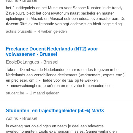
Actiris
-
Brussel
het Justitiepaleis en het Museum voor Schone Kunsten in de trendy
Zavelbuurt, biedt het conservatorium naast bachelor en master
opleidingen in Muziek en Musical ook een educatieve master aan. De
docent
Ritmiek en Intonatie verzorgt onderwijs en biedt begeleiding...
actiris.brussels
-
4 weken geleden
Freelance Docent Nederlands (NT2) voor
volwassenen - Brussel
EcoleDeLangues
-
Brussel
Taken : De rol van de Nederlandse leraar is om les te geven in het
Nederlands aan verschillende deelnemers (werknemers, expats enz.)
en preciezer, om : • liefde voor de taal op te wekken
• nieuwschierigheid te crëeren en motivatie te behouden op...
student.be
-
1 maand geleden
Studenten- en trajectbegeleider (50%) M/V/X
Actiris
-
Brussel
in overleg met opleidingen en neem je deel aan relevante
overlegmomenten, zoals examencommissies. Samenwerking en