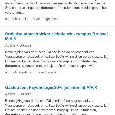
afstemming: Je werkt nauw samen met collega's binnen de Directie
Student, opleidingen en
docenten
. Je ondersteunt opleidingen in het
versterken...
actiris.brussels
-
3 weken geleden
Onderhoudstechnieker elektriciteit - campus Brussel
M/V/X
Actiris
-
Brussel
Beschrijving van de functie Odisee is dé co-hogeschool van
Vlaanderen en Brussel, omdat ze 100% wil inzetten op co-creatie. Bij
Odisee denken en doen we zoveel mogelijk 'in co'. Studenten,
docenten
, onderzoekers, bedrijven én de maatschappij: we...
actiris.brussels
-
1 maand geleden
Gastdocent Psychologie 20% (ad interim) M/V/X
Actiris
-
Brussel
Beschrijving van de functie Odisee is dé co-hogeschool van
Vlaanderen en Brussel, omdat ze 100% wil inzetten op co-creatie. Bij
Odisee denken en doen we zoveel mogelijk 'in co'. Studenten,
docenten
, onderzoekers, bedrijven én de maatschappij...