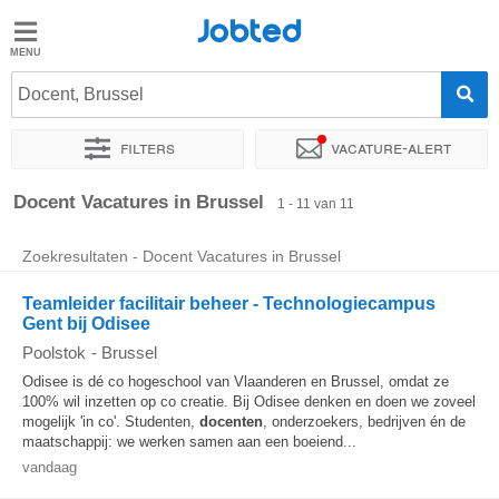
Jobted
Jobted
Docent, Brussel
Taal
Filters
Vacature-alert
nl
fr
Sorteer op
Exacte locatie
Bedrijf
Soort dienstverband
Docent Vacatures in Brussel
1 - 11 van 11
Zoekresultaten - Docent Vacatures in Brussel
Teamleider facilitair beheer - Technologiecampus
Gent bij Odisee
Poolstok
-
Brussel
Odisee is dé co hogeschool van Vlaanderen en Brussel, omdat ze
100% wil inzetten op co creatie. Bij Odisee denken en doen we zoveel
mogelijk 'in co'. Studenten,
docenten
, onderzoekers, bedrijven én de
maatschappij: we werken samen aan een boeiend...
vandaag