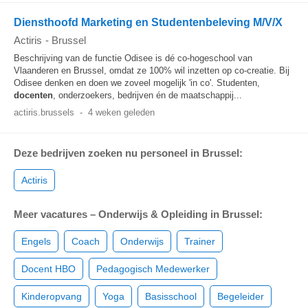
Diensthoofd Marketing en Studentenbeleving M/V/X
Actiris
-
Brussel
Beschrijving van de functie Odisee is dé co-hogeschool van
Vlaanderen en Brussel, omdat ze 100% wil inzetten op co-creatie. Bij
Odisee denken en doen we zoveel mogelijk 'in co'. Studenten,
docenten
, onderzoekers, bedrijven én de maatschappij...
actiris.brussels
-
4 weken geleden
Deze bedrijven zoeken nu personeel in Brussel:
Actiris
Meer vacatures – Onderwijs & Opleiding in Brussel:
Engels
Coach
Onderwijs
Trainer
Docent HBO
Pedagogisch Medewerker
Kinderopvang
Yoga
Basisschool
Begeleider