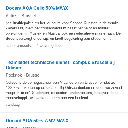
Docent AOA Cello 50% M/V/X
Actiris
-
Brussel
het Justitiepaleis en het Museum voor Schone Kunsten in de trendy
Zavelbuurt, biedt het conservatorium naast bachelor en master
opleidingen in Muziek en Musical ook een educatieve master aan. De
docent
verzorgt onderwijs en biedt begeleiding aan studenten...
actiris.brussels
-
4 weken geleden
Teamleider technische dienst - campus Brussel bij
Odisee
Poolstok
-
Brussel
Odisee is dé co-hogeschool van Vlaanderen en Brussel, omdat ze
100% wil inzetten op co-creatie. Bij Odisee denken en doen we zoveel
mogelijk 'in co'. Studenten,
docenten
, onderzoekers, bedrijven én de
maatschappij: we werken samen aan een boeiend...
vandaag
Docent AOA 50%- AMV M/V/X