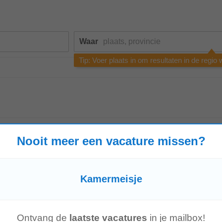
Waar
Tip: Voer plaats in om resultaten in de regio
Nooit meer een vacature missen?
Kamermeisje
 In het hart van het historische Brugge ligt het charmante hotel, waar gastvri
cht en vriendelijk team...
Mostre mais
Ontvang de
laatste vacatures
in je mailbox!