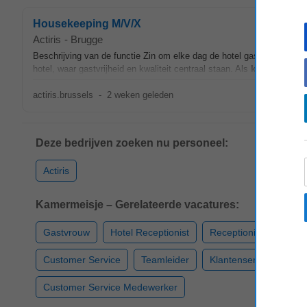
Housekeeping M/V/X
Actiris
-
Brugge
Beschrijving van de functie Zin om elke dag de hotel gasten een stra
hotel, waar gastvrijheid en kwaliteit centraal staan. Als
kamermeisje
actiris.brussels
-
2 weken geleden
Deze bedrijven zoeken nu personeel:
Actiris
Kamermeisje – Gerelateerde vacatures:
Gastvrouw
Hotel Receptionist
Receptioniste
Fro
Customer Service
Teamleider
Klantenservice
Cu
Customer Service Medewerker