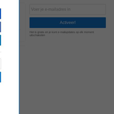
charmante
Het is gratis en je kunt e-mailupdates op elk moment
uitschakelen