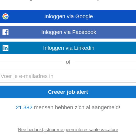
Inloggen via Google
lende eerste indruk te geven? In het hart van het historische Brugge ligt het 
maak je deel...
Inloggen via Facebook
Mostre mais
Inloggen via Linkedin
of
nt Office Medewerker
Front Office Manager
Thuiswerk
21.382
mensen hebben zich al aangemeld!
stomer Success Manager
Klantenservice Medewerker