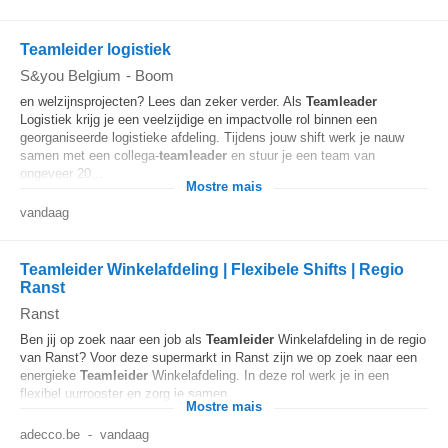
Teamleider logistiek
S&you Belgium
-
Boom
en welzijnsprojecten? Lees dan zeker verder. Als
Teamleader
Logistiek krijg je een veelzijdige en impactvolle rol binnen een
georganiseerde logistieke afdeling. Tijdens jouw shift werk je nauw
samen met een collega‑
teamleader
en stuur je een team van
ongeveer 20...
Mostre mais
vandaag
Teamleider Winkelafdeling | Flexibele Shifts | Regio
Ranst
Ranst
Ben jij op zoek naar een job als
Teamleider
Winkelafdeling in de regio
van Ranst? Voor deze supermarkt in Ranst zijn we op zoek naar een
energieke
Teamleider
Winkelafdeling. In deze rol werk je in een
flexibel uurrooster en zorg je samen...
Mostre mais
adecco.be
-
vandaag