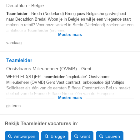
Decathlon
-
België
Teamleider
- Breda (Nederland) Breng jouw Belgische gastvrijheid
naar Decathlon Breda! Woon je in België en wil je een vliegende start
maken in retail? Voor onze winkel in Breda (Nederland) zoeken we een
ambitieuze
Teamleider
(ervaring...
Mostre mais
vandaag
Teamleider
Oostvlaams Milieubeheer (OVMB)
-
Gent
WERFLEID(ST)ER -
teamleider
"exploitatie" Oostvlaams
Milieubeheer (OVMB) Gent Vast contract, onbepaalde tijd Voltijds
Solliciteer als één van de eersten Eiffage Construction BeLux maakt
deel uit van de Franse Eiffage Group, één van de Europese...
Mostre mais
gisteren
Bekijk Teamleider vacatures in:
Antwerpen
Brugge
Gent
Leuven