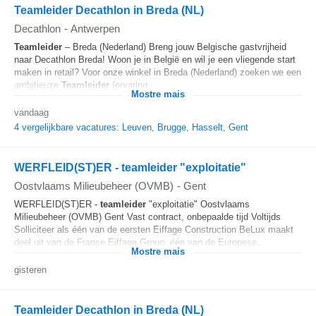
Teamleider Decathlon in Breda (NL)
Decathlon
-
Antwerpen
Teamleider
– Breda (Nederland) Breng jouw Belgische gastvrijheid
naar Decathlon Breda! Woon je in België en wil je een vliegende start
maken in retail? Voor onze winkel in Breda (Nederland) zoeken we een
ambitieuze
Teamleider
(ervaring...
Mostre mais
vandaag
4 vergelijkbare vacatures: Leuven, Brugge, Hasselt, Gent
WERFLEID(ST)ER - teamleider "exploitatie"
Oostvlaams Milieubeheer (OVMB)
-
Gent
WERFLEID(ST)ER -
teamleider
"exploitatie" Oostvlaams
Milieubeheer (OVMB) Gent Vast contract, onbepaalde tijd Voltijds
Solliciteer als één van de eersten Eiffage Construction BeLux maakt
deel uit van de Franse Eiffage Group, één van de Europese...
Mostre mais
gisteren
Teamleider Decathlon in Breda (NL)