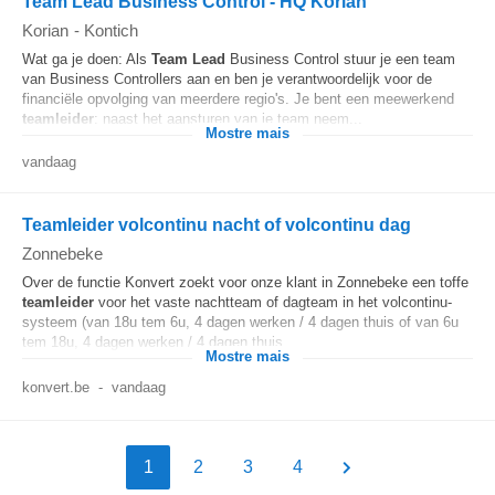
Team Lead Business Control - HQ Korian
Korian
-
Kontich
Wat ga je doen: Als
Team Lead
Business Control stuur je een team
van Business Controllers aan en ben je verantwoordelijk voor de
financiële opvolging van meerdere regio's. Je bent een meewerkend
teamleider
: naast het aansturen van je team neem...
Mostre mais
vandaag
Teamleider volcontinu nacht of volcontinu dag
Zonnebeke
Over de functie Konvert zoekt voor onze klant in Zonnebeke een toffe
teamleider
voor het vaste nachtteam of dagteam in het volcontinu-
systeem (van 18u tem 6u, 4 dagen werken / 4 dagen thuis of van 6u
tem 18u, 4 dagen werken / 4 dagen thuis...
Mostre mais
konvert.be
-
vandaag
1
2
3
4