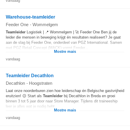
vandaag
Warehouse-teamleider
Feeder One
-
Wommelgem
Teamleider
Logistiek | 📍 Wommelgem | 🚀 Feeder One Ben jij de
leider die mensen in beweging krijgt én resultaten realiseert? Je gaat
aan de slag bij Feeder One, onderdeel van PGZ International. Samen
met PGZ Retail Concept (MACK) vormt Feeder...
Mostre mais
vandaag
Teamleider Decathlon
Decathlon
-
Hoogstraten
Laat onze noorderburen zien hoe leiderschap én Belgische gastvrijheid
eruitzien! 😉 Start als
Teamleider
bij Decathlon in Breda en groei
binnen 3 tot 5 jaar door naar Store Manager. Tijdens dit traineeship
leer je alles wat je nodig hebt...
Mostre mais
vandaag