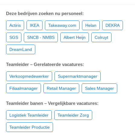
Deze bedrijven zoeken nu personeel:
Actiris
IKEA
Takeaway.com
Helan
DEKRA
SGS
SNCB - NMBS
Albert Heijn
Colruyt
DreamLand
Teamleider – Gerelateerde vacatures:
Verkoopmedewerker
Supermarktmanager
Filiaalmanager
Retail Manager
Sales Manager
Teamleider banen – Vergelijkbare vacatures:
Logistiek Teamleider
Teamleider Zorg
Teamleider Productie