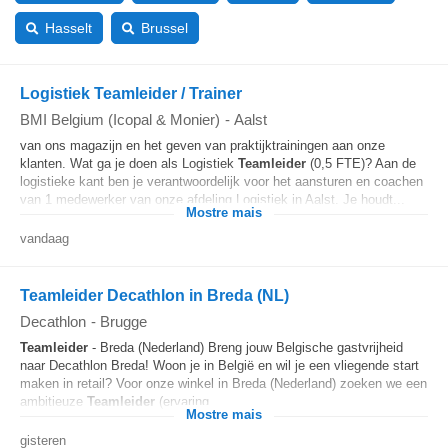
Hasselt
Brussel
Logistiek Teamleider / Trainer
BMI Belgium (Icopal & Monier)
-
Aalst
van ons magazijn en het geven van praktijktrainingen aan onze
klanten. Wat ga je doen als Logistiek
Teamleider
(0,5 FTE)? Aan de
logistieke kant ben je verantwoordelijk voor het aansturen en coachen
van 1 medewerker van onze afdeling Logistiek in Aalst. Je houdt...
Mostre mais
vandaag
Teamleider Decathlon in Breda (NL)
Decathlon
-
Brugge
Teamleider
- Breda (Nederland) Breng jouw Belgische gastvrijheid
naar Decathlon Breda! Woon je in België en wil je een vliegende start
maken in retail? Voor onze winkel in Breda (Nederland) zoeken we een
ambitieuze
Teamleider
(ervaring...
Mostre mais
gisteren