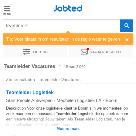
Jobted
Jobted
Teamleider
Taal
Tip: Voer plaats in om resultaten in de regio weer te geven
nl
fr
Filters
Vacature-alert
Sorteer op
Bedrijf
Uitzendbureau
Soort dienstverband
Teamleider Vacatures
1 - 15 van 2.060
Zoekresultaten - Teamleider Vacatures
Teamleider Logistiek
Start People Antwerpen - Mechelen Logistiek LA
-
Boom
Description Voor onze logistieke klant te Boom zijn we momenteel op
zoek naar een enthousiaste
Teamleider
Logistiek die op zoek is naar
een nieuwe uitdaging! Jouw taken: Als
Teamleider
Logistiek, heb je
een veelzijdige rol! • Je bent samen...
Mostre mais