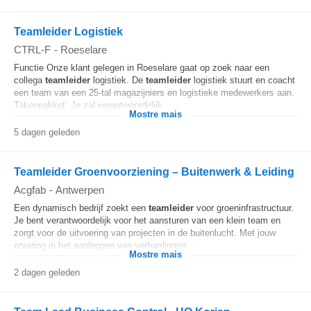
Teamleider Logistiek
CTRL-F
-
Roeselare
Functie Onze klant gelegen in Roeselare gaat op zoek naar een
collega
teamleider
logistiek. De
teamleider
logistiek stuurt en coacht
een team van een 25-tal magazijniers en logistieke medewerkers aan.
Takenpakket: Je zal verantwoordelijk...
Mostre mais
5 dagen geleden
Teamleider Groenvoorziening – Buitenwerk & Leiding
Acgfab
-
Antwerpen
Een dynamisch bedrijf zoekt een
teamleider
voor groeninfrastructuur.
Je bent verantwoordelijk voor het aansturen van een klein team en
zorgt voor de uitvoering van projecten in de buitenlucht. Met jouw
ervaring in het aanleggen van verhardingen...
Mostre mais
2 dagen geleden