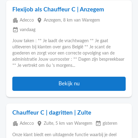
Flexijob als Chauffeur C | Anzegem
apartment
place
Adecco
Anzegem
, 8 km van Waregem
event_available
vandaag
Jouw taken : ** Je laadt de vrachtwagen ** Je gaat
uitleveren bij klanten over gans België ** Je scant de
goederen en zorgt voor een correcte opvolging van de
administratie Jouw uurrooster : ** Dagen zijn bespreekbaar
** Je vertrekt om 6u 's morgens...
Bekijk nu
Chauffeur C | dagritten | Zulte
apartment
place
event_available
Adecco
Zulte
, 5 km van Waregem
gisteren
Onze klant biedt een uitdagende functie waarbij je deel