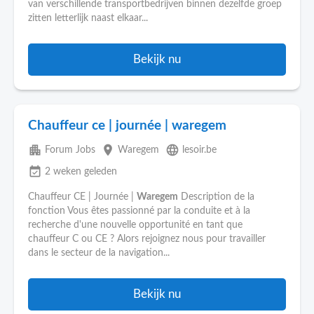
van verschillende transportbedrijven binnen dezelfde groep
zitten letterlijk naast elkaar...
Bekijk nu
Chauffeur ce | journée | waregem
apartment
place
language
Forum Jobs
Waregem
lesoir.be
event_available
2 weken geleden
Chauffeur CE | Journée |
Waregem
Description de la
fonction Vous êtes passionné par la conduite et à la
recherche d'une nouvelle opportunité en tant que
chauffeur C ou CE ? Alors rejoignez nous pour travailler
dans le secteur de la navigation...
Bekijk nu