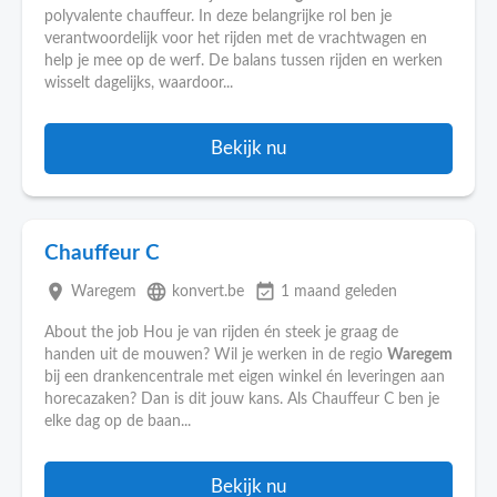
polyvalente chauffeur. In deze belangrijke rol ben je
verantwoordelijk voor het rijden met de vrachtwagen en
help je mee op de werf. De balans tussen rijden en werken
wisselt dagelijks, waardoor...
Bekijk nu
Chauffeur C
place
language
event_available
Waregem
konvert.be
1 maand geleden
About the job Hou je van rijden én steek je graag de
handen uit de mouwen? Wil je werken in de regio
Waregem
bij een drankencentrale met eigen winkel én leveringen aan
horecazaken? Dan is dit jouw kans. Als Chauffeur C ben je
elke dag op de baan...
Bekijk nu