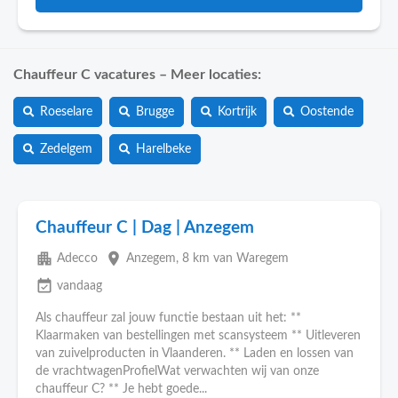
Chauffeur C vacatures – Meer locaties:
Roeselare
Brugge
Kortrijk
Oostende
Zedelgem
Harelbeke
Chauffeur C | Dag | Anzegem
apartment
place
Adecco
Anzegem
, 8 km van Waregem
event_available
vandaag
Als chauffeur zal jouw functie bestaan uit het: **
Klaarmaken van bestellingen met scansysteem ** Uitleveren
van zuivelproducten in Vlaanderen. ** Laden en lossen van
de vrachtwagenProfielWat verwachten wij van onze
chauffeur C? ** Je hebt goede...