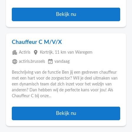
Bekijk nu
Chauffeur C M/V/X
apartment
place
Actiris
Kortrijk
, 11 km van Waregem
language
event_available
actiris.brussels
vandaag
Beschrijving van de functie Ben jij een gedreven chauffeur
met een hart voor de zorgsector? Wil je deel uitmaken van
een dynamisch team dat zich inzet voor het welzijn van
anderen? Dan hebben wij de perfecte kans voor jou! Als
Chauffeur C bij onze...
Bekijk nu