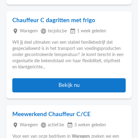
Chauffeur C dagritten met frigo
place
language
event_available
Waregem
tecjobz.be
1 week geleden
Wil jij deel uitmaken van een stabiel familiebedrijf dat
gespecialiseerd is in het transport van voedingsproducten
onder gecontroleerde temperatuur? Je komt terecht in een
organisatie die bekendstaat om haar flexibiliteit, stiptheid
en klantgerichte...
Bekijk nu
Meewerkend Chauffeur C/CE
place
language
event_available
Waregem
actief.be
3 weken geleden
Voor een van onze bedrijven in
Waregem
zoeken we een