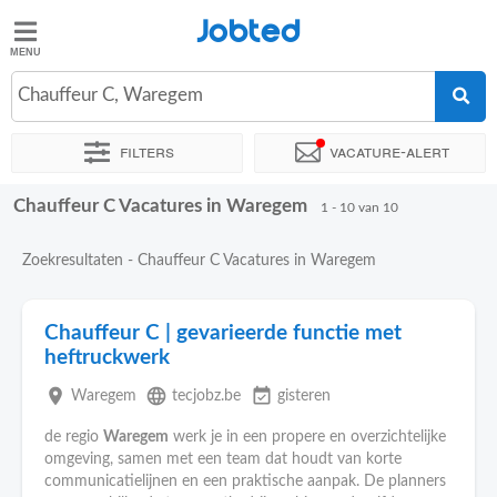
Jobted
Jobted
Chauffeur C, Waregem
Taal
Filters
Vacature-alert
nl
fr
Chauffeur C Vacatures in Waregem
Sorteer op
Exacte locatie
Uitzendbureau
1 - 10 van 10
Zoekresultaten - Chauffeur C Vacatures in Waregem
Chauffeur C | gevarieerde functie met
heftruckwerk
place
language
event_available
Waregem
tecjobz.be
gisteren
de regio
Waregem
werk je in een propere en overzichtelijke
omgeving, samen met een team dat houdt van korte
communicatielijnen en een praktische aanpak. De planners