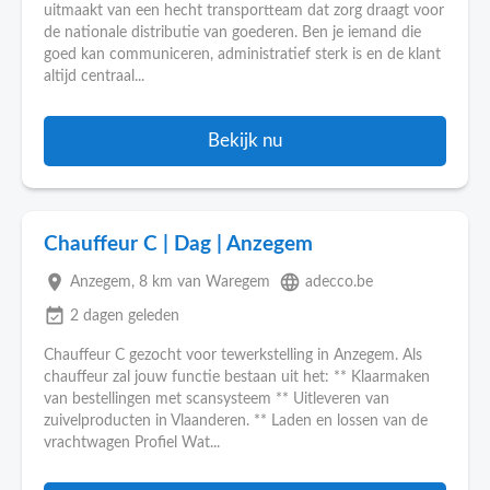
uitmaakt van een hecht transportteam dat zorg draagt voor
de nationale distributie van goederen. Ben je iemand die
goed kan communiceren, administratief sterk is en de klant
altijd centraal...
Bekijk nu
Chauffeur C | Dag | Anzegem
place
language
Anzegem
, 8 km van Waregem
adecco.be
event_available
2 dagen geleden
Chauffeur C gezocht voor tewerkstelling in Anzegem. Als
chauffeur zal jouw functie bestaan uit het: ** Klaarmaken
van bestellingen met scansysteem ** Uitleveren van
zuivelproducten in Vlaanderen. ** Laden en lossen van de
vrachtwagen Profiel Wat...