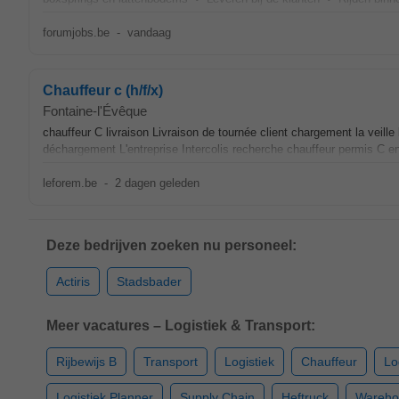
forumjobs.be
-
vandaag
Chauffeur c (h/f/x)
Fontaine-l'Évêque
chauffeur C livraison Livraison de tournée client chargement la veill
déchargement L'entreprise Intercolis recherche chauffeur permis C 
leforem.be
-
2 dagen geleden
Deze bedrijven zoeken nu personeel:
Actiris
Stadsbader
Meer vacatures – Logistiek & Transport:
Rijbewijs B
Transport
Logistiek
Chauffeur
Lo
Logistiek Planner
Supply Chain
Heftruck
Wareho