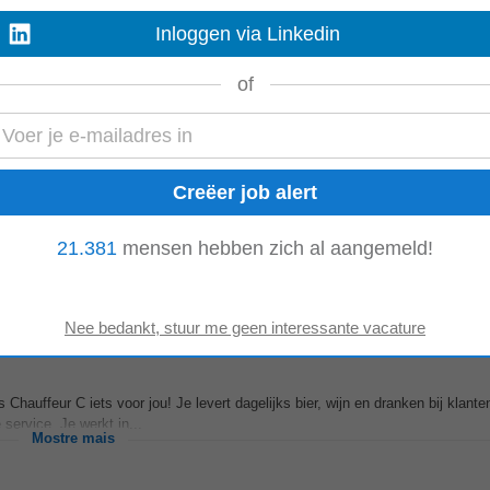
Inloggen via Linkedin
ur C. Je staat in voor het leveren van goederen bij klanten en zorgt voor ee
bestelwagen volgens...
Mostre mais
of
t? Voor onze klant, een toonaangevende speler in de bouwmaterialen sector, 
kans om deel uit te...
21.381
mensen hebben zich al aangemeld!
Mostre mais
Chauffeur C iets voor jou! Je levert dagelijks bier, wijn en dranken bij klante
service. Je werkt in...
Mostre mais