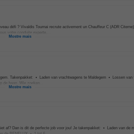
eau défi ? Vivaldis Tournai recrute activement un Chauffeur C (ADR Citerne)
ous votre conduite experte,...
Mostre mais
Maldegem. Takenpakket: • Laden van vrachtwagens te Maldegem • Lossen van
op de baan. Wie zoeken...
Mostre mais
niet af? Dan is dit de perfecte job voor jou! Je takenpakket: • Laden van de 
nen de BENELUX • 1 tot 6...