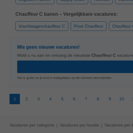
Chauffeur C banen – Vergelijkbare vacatures:
Vrachtwagenchauffeur C
Privé Chauffeur
Chauffeur
Mis geen nieuwe vacatures!
Meld u nu aan en ontvang de nieuwste
Chauffeur C
vacatur
Het is gratis en je kunt e-mailupdates op elk moment uitschakelen
1
2
3
4
5
6
7
8
9
10
Vacatures per categorie
Vacatures per locatie
Vacatures per b