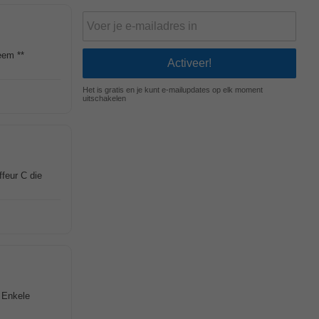
eem **
Het is gratis en je kunt e-mailupdates op elk moment
uitschakelen
ffeur C die
. Enkele