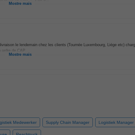
Mostre mais
e livraison le lendemain chez les clients (Tournée Luxembourg, Liége etc) char
en ordre de CAP
Mostre mais
gistiek Medewerker
Supply Chain Manager
Logistiek Manager
use
Reachtruck