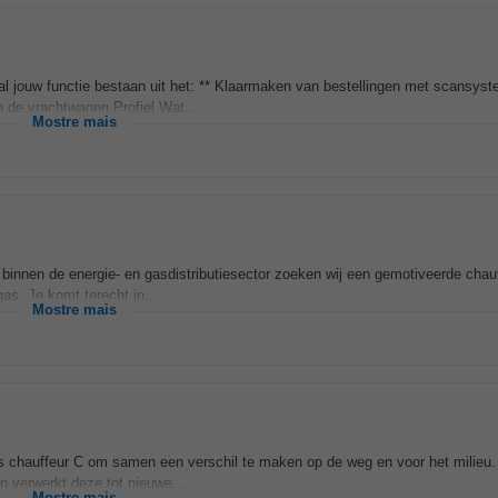
al jouw functie bestaan uit het: ** Klaarmaken van bestellingen met scansyst
n de vrachtwagen Profiel Wat...
Mostre mais
r binnen de energie- en gasdistributiesector zoeken wij een gemotiveerde chau
as. Je komt terecht in...
Mostre mais
als chauffeur C om samen een verschil te maken op de weg en voor het milieu
 verwerkt deze tot nieuwe...