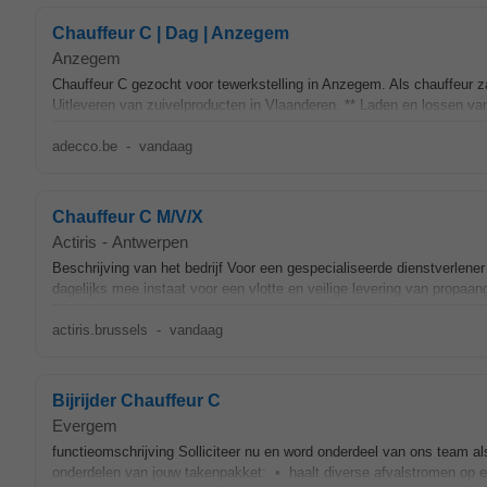
Chauffeur C | Dag | Anzegem
Anzegem
Chauffeur C gezocht voor tewerkstelling in Anzegem. Als chauffeur z
Uitleveren van zuivelproducten in Vlaanderen. ** Laden en lossen va
adecco.be
-
vandaag
Chauffeur C M/V/X
Actiris
-
Antwerpen
Beschrijving van het bedrijf Voor een gespecialiseerde dienstverlene
dagelijks mee instaat voor een vlotte en veilige levering van propaang
actiris.brussels
-
vandaag
Bijrijder Chauffeur C
Evergem
functieomschrijving Solliciteer nu en word onderdeel van ons team 
onderdelen van jouw takenpakket: • haalt diverse afvalstromen op en