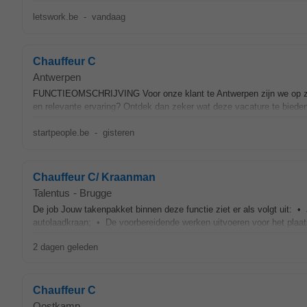
letswork.be
-
vandaag
Chauffeur C
Antwerpen
FUNCTIEOMSCHRIJVING Voor onze klant te Antwerpen zijn we op zoek n
en relevante ervaring? Ontdek dan zeker wat deze vacature te bieden
startpeople.be
-
gisteren
Chauffeur C/ Kraanman
Talentus
-
Brugge
De job Jouw takenpakket binnen deze functie ziet er als volgt uit: • 
autolaadkraan; • De voorbereidende werken uitvoeren voor het plaat
2 dagen geleden
Chauffeur C
Oostkamp