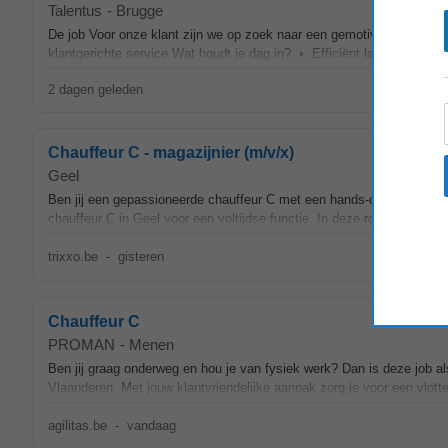
Talentus
-
Brugge
De job Voor onze klant zijn we op zoek naar een gemotiveerde Chauffe
klantgerichte service.Wat houdt je dag in? • Efficiënt laden van de 
2 dagen geleden
Chauffeur C - magazijnier (m/v/x)
Geel
Ben jij een gepassioneerde chauffeur C met een hands-on mentalitei
chauffeur C in Geel voor een voltijdse functie. In deze rol krijg je de 
trixxo.be
-
gisteren
Chauffeur C
PROMAN
-
Menen
Ben jij graag onderweg en hou je van fysiek werk? Dan is deze job als 
Vlaanderen. Met jouw klantvriendelijke aanpak zorg je voor een vlotte 
agilitas.be
-
vandaag