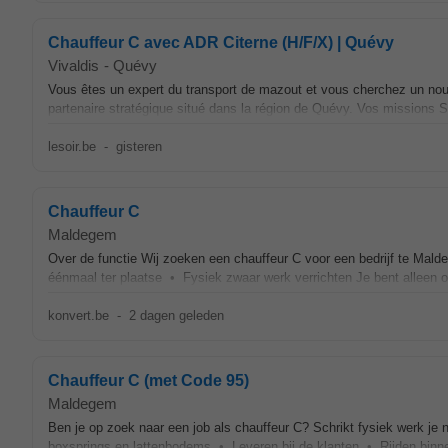
Chauffeur C avec ADR Citerne (H/F/X) | Quévy
Vivaldis
-
Quévy
Vous êtes un expert du transport de mazout et vous cherchez un nouv
partenaire stratégique situé dans la région de Quévy. Vos missions S
lesoir.be
-
gisteren
Chauffeur C
Maldegem
Over de functie Wij zoeken een chauffeur C voor een bedrijf te 
éénmaal ter plaatse • Fysiek zwaar werk verrichten Je bent alleen 
konvert.be
-
2 dagen geleden
Chauffeur C (met Code 95)
Maldegem
Ben je op zoek naar een job als chauffeur C? Schrikt fysiek werk je 
boxsprings en lattenbodems • Leveren bij de klanten • Rijden bin