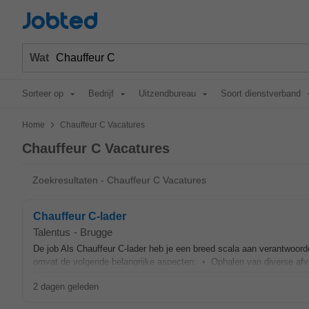
Jobted
Wat
Sorteer op
Bedrijf
Uitzendbureau
Soort dienstverband
>
Home
Chauffeur C Vacatures
Chauffeur C Vacatures
Zoekresultaten - Chauffeur C Vacatures
Chauffeur C-lader
Talentus
-
Brugge
De job Als Chauffeur C-lader heb je een breed scala aan verantwoordel
omvat de volgende belangrijke aspecten: • Ophalen van diverse afval
2 dagen geleden