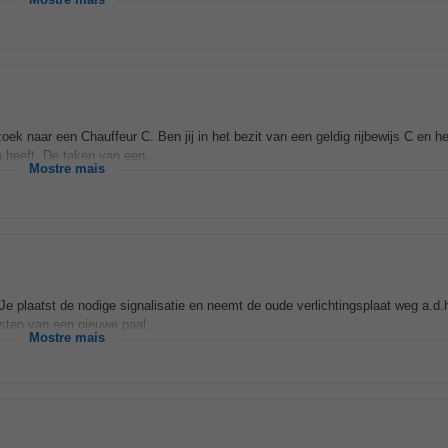
Mostre mais
aar een Chauffeur C. Ben jij in het bezit van een geldig rijbewijs C en he
 heeft. De taken van een...
Mostre mais
Je plaatst de nodige signalisatie en neemt de oude verlichtingsplaat weg a.d.
sten van een nieuwe paal;
Mostre mais