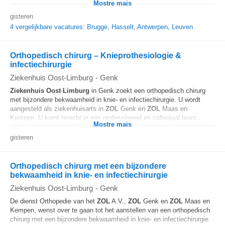
Mostre mais
gisteren
4 vergelijkbare vacatures: Brugge, Hasselt, Antwerpen, Leuven
Orthopedisch chirurg – Knieprothesiologie &
infectiechirurgie
Ziekenhuis Oost-Limburg
-
Genk
Ziekenhuis
Oost
-
Limburg
in Genk zoekt een orthopedisch chirurg
met bijzondere bekwaamheid in knie- en infectiechirurgie. U wordt
aangesteld als ziekenhuisarts in
ZOL
Genk en
ZOL
Maas en
Kempen. U komt terecht in een professioneel en collegiaal team...
Mostre mais
gisteren
Orthopedisch chirurg met een bijzondere
bekwaamheid in knie- en infectiechirurgie
Ziekenhuis Oost-Limburg
-
Genk
De dienst Orthopedie van het
ZOL
A.V.,
ZOL
Genk en
ZOL
Maas en
Kempen, wenst over te gaan tot het aanstellen van een orthopedisch
chirurg met een bijzondere bekwaamheid in knie- en infectiechirurgie