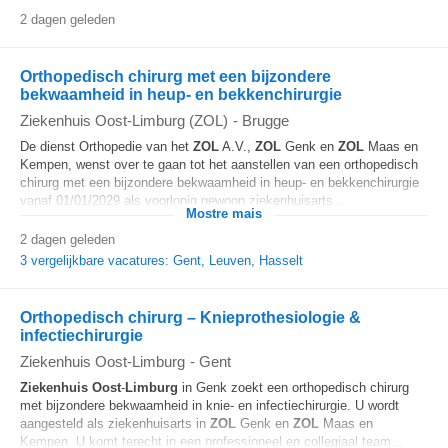
2 dagen geleden
Orthopedisch chirurg met een bijzondere
bekwaamheid in heup- en bekkenchirurgie
Ziekenhuis Oost-Limburg (ZOL)
-
Brugge
De dienst Orthopedie van het
ZOL
A.V.,
ZOL
Genk en
ZOL
Maas en
Kempen, wenst over te gaan tot het aanstellen van een orthopedisch
chirurg met een bijzondere bekwaamheid in heup- en bekkenchirurgie
vanaf 01/01/2029 als voorlopig gewoon ziekenhuisarts...
Mostre mais
2 dagen geleden
3 vergelijkbare vacatures: Gent, Leuven, Hasselt
Orthopedisch chirurg – Knieprothesiologie &
infectiechirurgie
Ziekenhuis Oost-Limburg
-
Gent
Ziekenhuis
Oost
-
Limburg
in Genk zoekt een orthopedisch chirurg
met bijzondere bekwaamheid in knie- en infectiechirurgie. U wordt
aangesteld als ziekenhuisarts in
ZOL
Genk en
ZOL
Maas en
Kempen. U komt terecht in een professioneel en collegiaal team...