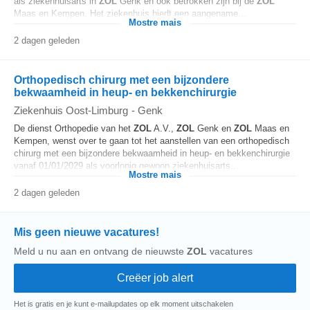
als ziekenhuisarts in
ZOL
Genk en ook betrokken zijn bij de
ZOL
Maas en Kempen. Het ziekenhuis biedt een aangename...
Mostre mais
2 dagen geleden
Orthopedisch chirurg met een bijzondere
bekwaamheid in heup- en bekkenchirurgie
Ziekenhuis Oost-Limburg
-
Genk
De dienst Orthopedie van het
ZOL
A.V.,
ZOL
Genk en
ZOL
Maas en
Kempen, wenst over te gaan tot het aanstellen van een orthopedisch
chirurg met een bijzondere bekwaamheid in heup- en bekkenchirurgie
vanaf 01/01/2029 als voorlopig gewoon ziekenhuisarts...
Mostre mais
2 dagen geleden
Mis geen nieuwe vacatures!
Meld u nu aan en ontvang de nieuwste
ZOL
vacatures
Het is gratis en je kunt e-mailupdates op elk moment uitschakelen