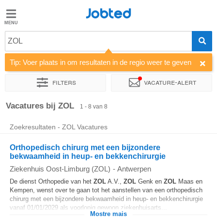
Jobted
Jobted
ZOL
Taal
Tip: Voer plaats in om resultaten in de regio weer te geven
nl
fr
Filters
Vacature-alert
Sorteer op
Bedrijf
Vacatures bij ZOL
1 - 8 van 8
Zoekresultaten - ZOL Vacatures
Orthopedisch chirurg met een bijzondere
bekwaamheid in heup- en bekkenchirurgie
Ziekenhuis Oost-Limburg (ZOL)
-
Antwerpen
De dienst Orthopedie van het
ZOL
A.V.,
ZOL
Genk en
ZOL
Maas en
Kempen, wenst over te gaan tot het aanstellen van een orthopedisch
chirurg met een bijzondere bekwaamheid in heup- en bekkenchirurgie
vanaf 01/01/2029 als voorlopig gewoon ziekenhuisarts...
Mostre mais