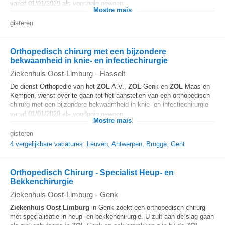
vanaf 01/01/2029 als voorlopig gewoon...
Mostre mais
gisteren
Orthopedisch chirurg met een bijzondere
bekwaamheid in knie- en infectiechirurgie
Ziekenhuis Oost-Limburg
-
Hasselt
De dienst Orthopedie van het
ZOL
A.V.,
ZOL
Genk en
ZOL
Maas en
Kempen, wenst over te gaan tot het aanstellen van een orthopedisch
chirurg met een bijzondere bekwaamheid in knie- en infectiechirurgie
vanaf 01/01/2029 als voorlopig gewoon...
Mostre mais
gisteren
4 vergelijkbare vacatures: Leuven, Antwerpen, Brugge, Gent
Orthopedisch Chirurg - Specialist Heup- en
Bekkenchirurgie
Ziekenhuis Oost-Limburg
-
Genk
Ziekenhuis
Oost
-
Limburg
in Genk zoekt een orthopedisch chirurg
met specialisatie in heup- en bekkenchirurgie. U zult aan de slag gaan