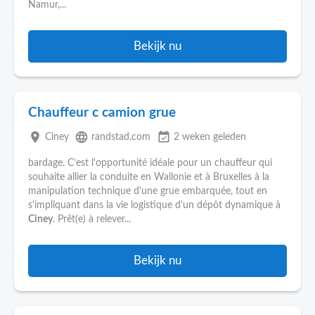
Namur,...
Bekijk nu
Chauffeur c camion grue
place
language
event_available
Ciney
randstad.com
2 weken geleden
bardage. C’est l'opportunité idéale pour un chauffeur qui
souhaite allier la conduite en Wallonie et à Bruxelles à la
manipulation technique d'une grue embarquée, tout en
s'impliquant dans la vie logistique d'un dépôt dynamique à
Ciney
. Prêt(e) à relever...
Bekijk nu