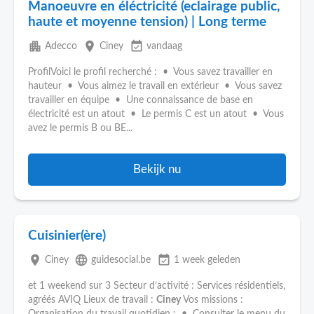
Manoeuvre en éléctricité (eclairage public,
haute et moyenne tension) | Long terme
apartment
place
event_available
Adecco
Ciney
vandaag
ProfilVoici le profil recherché : • Vous savez travailler en
hauteur • Vous aimez le travail en extérieur • Vous savez
travailler en équipe • Une connaissance de base en
électricité est un atout • Le permis C est un atout • Vous
avez le permis B ou BE...
Bekijk nu
Cuisinier(ère)
place
language
event_available
Ciney
guidesocial.be
1 week geleden
et 1 weekend sur 3 Secteur d’activité : Services résidentiels,
agréés AVIQ Lieux de travail :
Ciney
Vos missions :