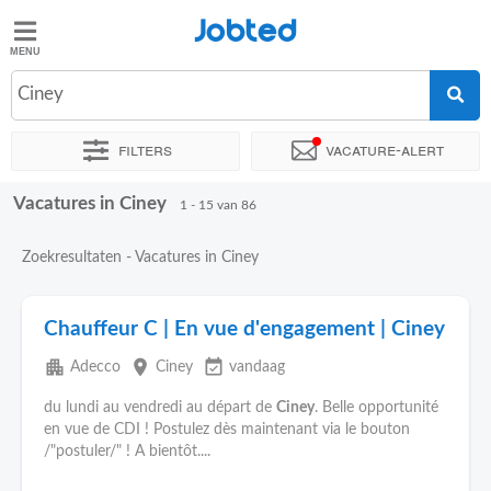
Jobted
Jobted
Ciney
Taal
Filters
Vacature-alert
nl
fr
Vacatures in Ciney
Sorteer op
Exacte locatie
Uitzendbureau
1 - 15 van 86
Zoekresultaten - Vacatures in Ciney
Chauffeur C | En vue d'engagement | Ciney
apartment
place
event_available
Adecco
Ciney
vandaag
du lundi au vendredi au départ de
Ciney
. Belle opportunité
en vue de CDI ! Postulez dès maintenant via le bouton
/"postuler/" ! A bientôt....