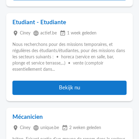
Etudiant - Etudiante
place
language
event_available
Ciney
actief.be
1 week geleden
Nous recherchons pour des missions temporaires, et
régulières des étudiants/étudiantes, pour des missions dans
les secteurs suivants : • horeca (service en salle, bar,
plonge et service terrasse,...) • vente (comptoir
essentiellement dans...
Bekijk nu
Mécanicien
place
language
event_available
Ciney
unique.be
2 weken geleden