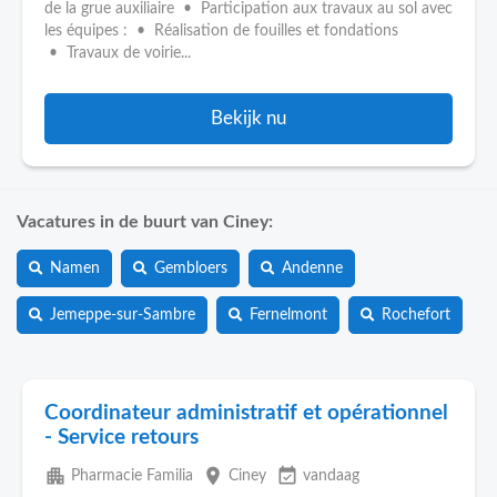
de la grue auxiliaire • Participation aux travaux au sol avec
les équipes : • Réalisation de fouilles et fondations
• Travaux de voirie...
Bekijk nu
Vacatures in de buurt van Ciney:
Namen
Gembloers
Andenne
Jemeppe-sur-Sambre
Fernelmont
Rochefort
Coordinateur administratif et opérationnel
- Service retours
apartment
place
event_available
Pharmacie Familia
Ciney
vandaag