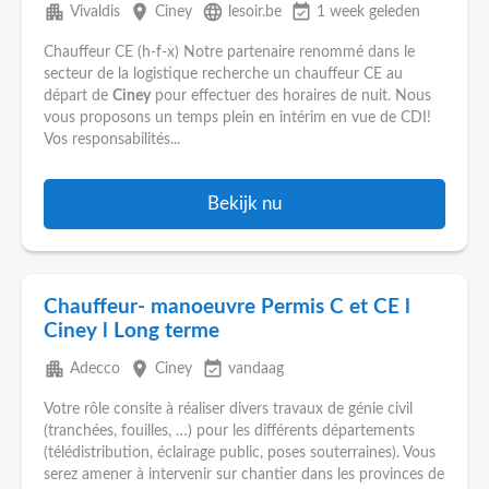
apartment
place
language
event_available
Vivaldis
Ciney
lesoir.be
1 week geleden
Chauffeur CE (h-f-x) Notre partenaire renommé dans le
secteur de la logistique recherche un chauffeur CE au
départ de
Ciney
pour effectuer des horaires de nuit. Nous
vous proposons un temps plein en intérim en vue de CDI!
Vos responsabilités...
Bekijk nu
Chauffeur- manoeuvre Permis C et CE l
Ciney l Long terme
apartment
place
event_available
Adecco
Ciney
vandaag
Votre rôle consite à réaliser divers travaux de génie civil
(tranchées, fouilles, …) pour les différents départements
(télédistribution, éclairage public, poses souterraines). Vous
serez amener à intervenir sur chantier dans les provinces de