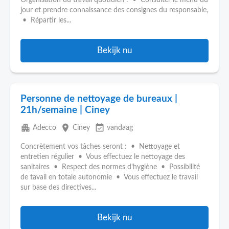
Organisation du travail quotidien : • Consulter le menu du
jour et prendre connaissance des consignes du responsable,
• Répartir les...
Bekijk nu
Personne de nettoyage de bureaux |
21h/semaine | Ciney
apartment
place
event_available
Adecco
Ciney
vandaag
Concrètement vos tâches seront : • Nettoyage et
entretien régulier • Vous effectuez le nettoyage des
sanitaires • Respect des normes d'hygiène • Possibilité
de tavail en totale autonomie • Vous effectuez le travail
sur base des directives...
Bekijk nu