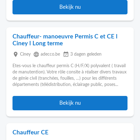
Bekijk nu
Chauffeur- manoeuvre Permis C et CE l
Ciney l Long terme
place
language
event_available
Ciney
adecco.be
3 dagen geleden
Etes-vous le chauffeur permis C (H/F/X) polyvalent ( travail
de manutention). Votre rôle consite à réaliser divers travaux
de génie civil (tranchées, fouilles, …) pour les différents
départements (télédistribution, éclairage public, poses...
Bekijk nu
Chauffeur CE