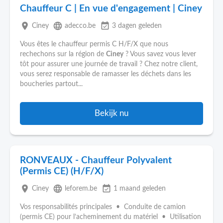
Chauffeur C | En vue d'engagement | Ciney
place
language
event_available
Ciney
adecco.be
3 dagen geleden
Vous êtes le chauffeur permis C H/F/X que nous
rechechons sur la région de
Ciney
? Vous savez vous lever
tôt pour assurer une journée de travail ? Chez notre client,
vous serez responsable de ramasser les déchets dans les
boucheries partout...
Bekijk nu
RONVEAUX - Chauffeur Polyvalent
(Permis CE) (H/F/X)
place
language
event_available
Ciney
leforem.be
1 maand geleden
Vos responsabilités principales • Conduite de camion
(permis CE) pour l’acheminement du matériel • Utilisation