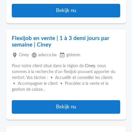
Bekijk nu
Flexijob en vente | 1 à 3 demi jours par
semaine | Ciney
place
language
event_available
Ciney
adecco.be
gisteren
Pour notre client situé dans la région de
Ciney
, nous
sommes à la recherche d'un flexijob pouvant apporter du
renfort. Vos tâches : • Accueillir et conseiller les clients
• Accompagner le client • Procéder à la vente et la
gestion de caisse...
Bekijk nu