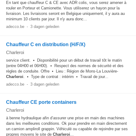
En tant que chauffeur C & CE avec ADR colis, vous serez amener à
rouler en Porteur et Camionette. Vous utiliserez un hayon pour la
livraison. Les livraisons seront en Belgique uniquement, il y aura au
minimum 10 clients par jour. Il n'y aura donc...
adecco.be
-
3 dagen geleden
Chauffeur C en distribution (H/F/X)
Charleroi
service client. • Disponibilité pour un début de travail tôt le matin
(entre 04H00 et 06H00). • Respect des normes de sécurité et des
règles de conduite. Offre • Lieu : Région de Mons-La Louvière-
Charleroi
. • Type de contrat : intérim • Travail de jour...
adecco.be
-
3 dagen geleden
Chauffeur CE porte containers
Charleroi
à benne hydraulique afin d’assurer une prise en main des machines
dans les meilleures conditions. Ok pour prendre en main directement
un camion ampliroll grappin. Véhiculé ou capable de rejoindre par ses
propres moyens le site de
Charleroi
...