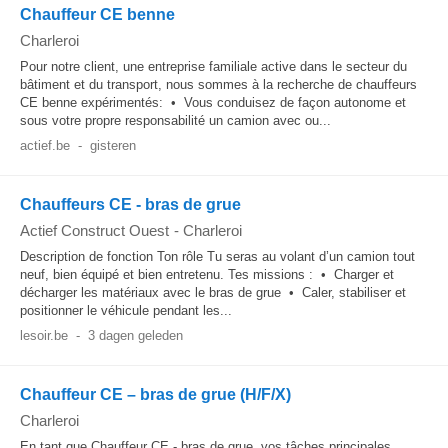
Chauffeur CE benne
Charleroi
Pour notre client, une entreprise familiale active dans le secteur du
bâtiment et du transport, nous sommes à la recherche de chauffeurs
CE benne expérimentés: • Vous conduisez de façon autonome et
sous votre propre responsabilité un camion avec ou...
actief.be
-
gisteren
Chauffeurs CE - bras de grue
Actief Construct Ouest
-
Charleroi
Description de fonction Ton rôle Tu seras au volant d’un camion tout
neuf, bien équipé et bien entretenu. Tes missions : • Charger et
décharger les matériaux avec le bras de grue • Caler, stabiliser et
positionner le véhicule pendant les...
lesoir.be
-
3 dagen geleden
Chauffeur CE – bras de grue (H/F/X)
Charleroi
En tant que Chauffeur CE - bras de grue, vos tâches principales