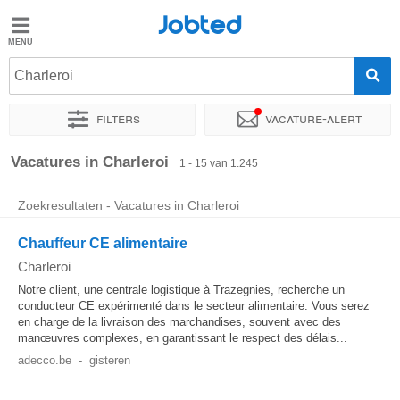
Jobted
Jobted
Charleroi
Taal
Filters
Vacature-alert
nl
fr
Sorteer op
Exacte locatie
Bedrijf
Uitzendbureau
Soo
Vacatures in Charleroi
1 - 15 van 1.245
Zoekresultaten - Vacatures in Charleroi
Chauffeur CE alimentaire
Charleroi
Notre client, une centrale logistique à Trazegnies, recherche un
conducteur CE expérimenté dans le secteur alimentaire. Vous serez
en charge de la livraison des marchandises, souvent avec des
manœuvres complexes, en garantissant le respect des délais...
adecco.be
-
gisteren