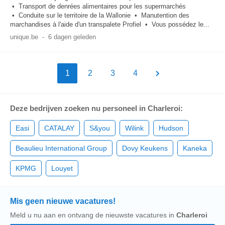
• Transport de denrées alimentaires pour les supermarchés
• Conduite sur le territoire de la Wallonie • Manutention des
marchandises à l'aide d'un transpalete Profiel • Vous possédez le...
unique.be
-
6 dagen geleden
1
2
3
4
Deze bedrijven zoeken nu personeel in Charleroi:
Easi
CATALAY
S&you
Wilink
Hudson
Beaulieu International Group
Dovy Keukens
Kaneka
KPMG
Louyet
Mis geen nieuwe vacatures!
Meld u nu aan en ontvang de nieuwste vacatures in
Charleroi