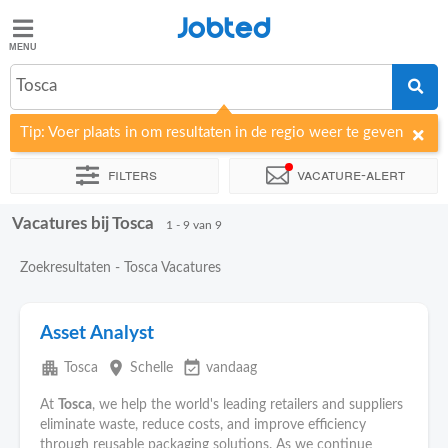
Jobted
Jobted
Tosca
Taal
Tip: Voer plaats in om resultaten in de regio weer te geven
nl
fr
Filters
Vacature-alert
Vacatures bij Tosca
Sorteer op
Bedrijf
Uitzendbureau
1 - 9 van 9
Zoekresultaten - Tosca Vacatures
Asset Analyst
apartment
place
event_available
Tosca
Schelle
vandaag
At
Tosca
, we help the world's leading retailers and suppliers
eliminate waste, reduce costs, and improve efficiency
through reusable packaging solutions. As we continue