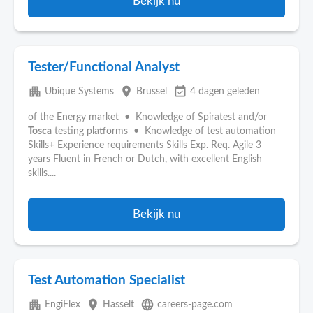
Bekijk nu
Tester/Functional Analyst
apartment
place
event_available
Ubique Systems
Brussel
4 dagen geleden
of the Energy market • Knowledge of Spiratest and/or
Tosca
testing platforms • Knowledge of test automation
Skills+ Experience requirements Skills Exp. Req. Agile 3
years Fluent in French or Dutch, with excellent English
skills....
Bekijk nu
Test Automation Specialist
apartment
place
language
EngiFlex
Hasselt
careers-page.com