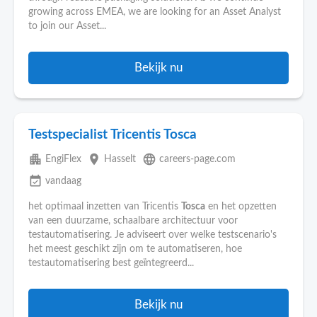
growing across EMEA, we are looking for an Asset Analyst
to join our Asset...
Bekijk nu
Testspecialist Tricentis Tosca
apartment
place
language
EngiFlex
Hasselt
careers-page.com
event_available
vandaag
het optimaal inzetten van Tricentis
Tosca
en het opzetten
van een duurzame, schaalbare architectuur voor
testautomatisering. Je adviseert over welke testscenario's
het meest geschikt zijn om te automatiseren, hoe
testautomatisering best geïntegreerd...
Bekijk nu