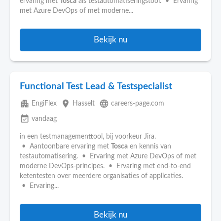
ervaring met
Tosca
als testautomatiseringstool. • Ervaring
met Azure DevOps of met moderne...
Bekijk nu
Functional Test Lead & Testspecialist
apartment
place
language
EngiFlex
Hasselt
careers-page.com
event_available
vandaag
in een testmanagementtool, bij voorkeur Jira.
• Aantoonbare ervaring met
Tosca
en kennis van
testautomatisering. • Ervaring met Azure DevOps of met
moderne DevOps-principes. • Ervaring met end-to-end
ketentesten over meerdere organisaties of applicaties.
• Ervaring...
Bekijk nu