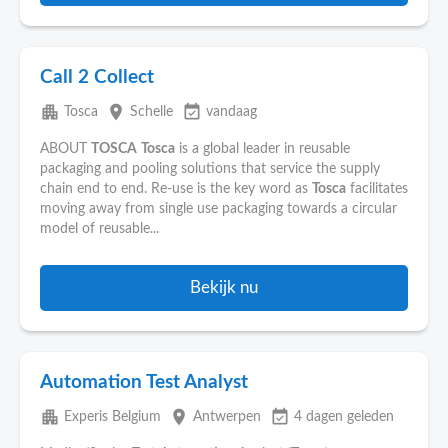
Call 2 Collect
apartment
place
event_available
Tosca
Schelle
vandaag
ABOUT
TOSCA
Tosca
is a global leader in reusable
packaging and pooling solutions that service the supply
chain end to end. Re-use is the key word as
Tosca
facilitates
moving away from single use packaging towards a circular
model of reusable...
Bekijk nu
Automation Test Analyst
apartment
place
event_available
Experis Belgium
Antwerpen
4 dagen geleden