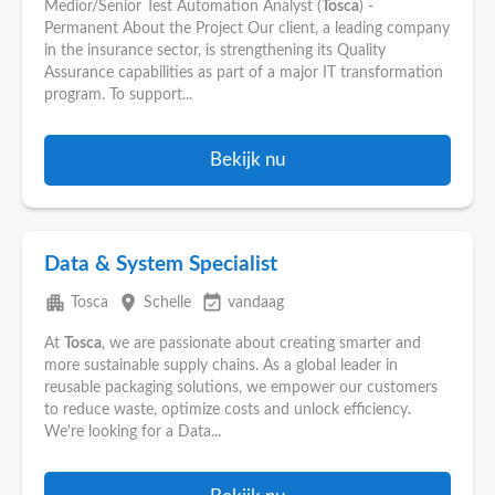
Medior/Senior Test Automation Analyst (
Tosca
) -
Permanent About the Project Our client, a leading company
in the insurance sector, is strengthening its Quality
Assurance capabilities as part of a major IT transformation
program. To support...
Bekijk nu
Data & System Specialist
apartment
place
event_available
Tosca
Schelle
vandaag
At
Tosca
, we are passionate about creating smarter and
more sustainable supply chains. As a global leader in
reusable packaging solutions, we empower our customers
to reduce waste, optimize costs and unlock efficiency.
We're looking for a Data...