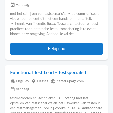
event_available
vandaag
met het schrijven van testscenario's. • Je communiceert
vlot en combineert dit met een hands-on mentaliteit.
• Kennis van Tricentis
Tosca
,
Tosca
-architectuur en best
practices rond enterprise testautomatisering is relevant
binnen deze omgeving. Aanbod Je zal deel...
Bekijk nu
Functional Test Lead - Testspecialist
apartment
place
language
EngiFlex
Hasselt
careers-page.com
event_available
vandaag
testmethoden en -technieken. • Ervaring met het
opstellen van testscenario's en het uitwerken van testen in
een testmanagementtool, bij voorkeur Jira. • Aantoonbare