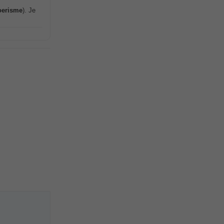
oerisme
). Je