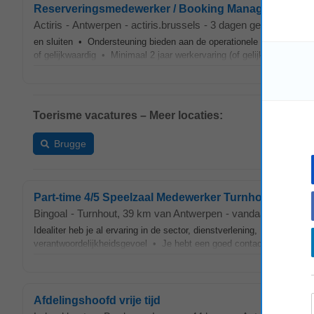
Reserveringsmedewerker / Booking Manager M/V/X
Actiris
-
Antwerpen
-
actiris.brussels
-
3 dagen geleden
en sluiten • Ondersteuning bieden aan de operationele teams • O
of gelijkwaardig • Minimaal 2 jaar werkervaring (of gelijkwaardige er
Toerisme vacatures – Meer locaties:
Brugge
Part-time 4/5 Speelzaal Medewerker Turnhout
Bingoal
-
Turnhout
, 39 km van Antwerpen
-
vandaag
Idealiter heb je al ervaring in de sector, dienstverlening, Horeca,
Toe
verantwoordelijkheidsgevoel • Je hebt een goed contact met de klante
Afdelingshoofd vrije tijd