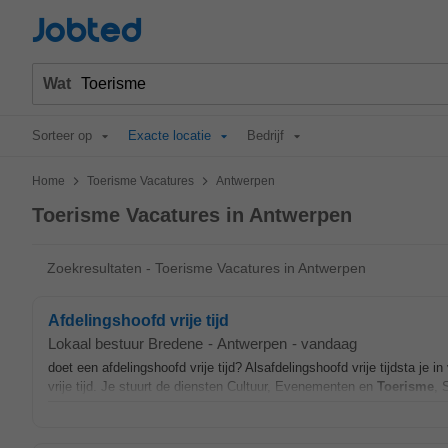
Jobted
Wat
Sorteer op
Exacte locatie
Bedrijf
>
>
Home
Toerisme Vacatures
Antwerpen
Toerisme Vacatures in Antwerpen
Zoekresultaten - Toerisme Vacatures in Antwerpen
Afdelingshoofd vrije tijd
Lokaal bestuur Bredene
-
Antwerpen
-
vandaag
doet een afdelingshoofd vrije tijd? Alsafdelingshoofd vrije tijdsta je i
vrije tijd. Je stuurt de diensten Cultuur, Evenementen en
Toerisme
, 