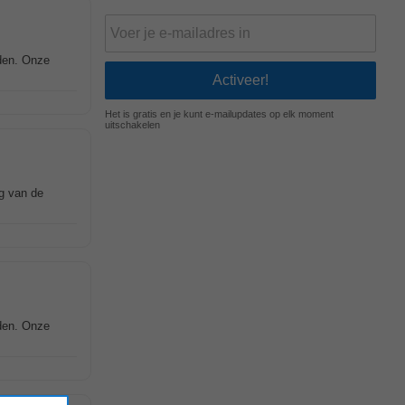
den. Onze
Het is gratis en je kunt e-mailupdates op elk moment
uitschakelen
ng van de
den. Onze