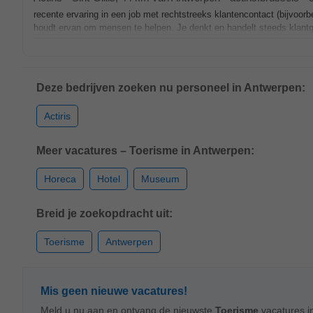
recente ervaring in een job met rechtstreeks klantencontact (bijvoorb
houdt ervan om mensen te helpen. Je denkt en handelt steeds klantge
Deze bedrijven zoeken nu personeel in Antwerpen:
Actiris
Meer vacatures – Toerisme in Antwerpen:
Horeca
Hotel
Museum
Breid je zoekopdracht uit:
Toerisme
Antwerpen
Mis geen nieuwe vacatures!
Meld u nu aan en ontvang de nieuwste
Toerisme
vacatures i