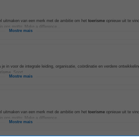
l uitmaken van een merk met de ambitie om het
toerisme
opnieuw uit te vin
in ons motto: Make a difference...
Mostre mais
a je in voor de integrale leiding, organisatie, coördinatie en verdere ontwikkeli
risme
, Sport...
Mostre mais
l uitmaken van een merk met de ambitie om het
toerisme
opnieuw uit te vin
in ons motto: Make a difference...
Mostre mais