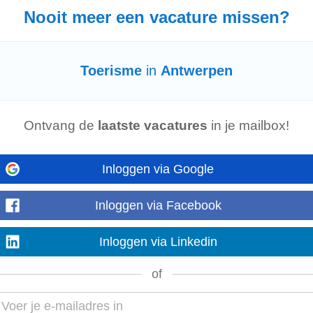
Nooit meer een vacature missen?
mgaan met onvoorziene omstandigheden Jouw profiel • Bachelor in
toerisme
varing) • Uitstekend gevoel...
Mostre mais
Toerisme
in
Antwerpen
Ontvang de
laatste vacatures
in je mailbox!
Inloggen via Google
Inloggen via Facebook
risme
... • Je bent een dynamisch en flexibel persoon met een sterk
Inloggen via Linkedin
n dankzij je gezellige en open karakter...
Mostre mais
of