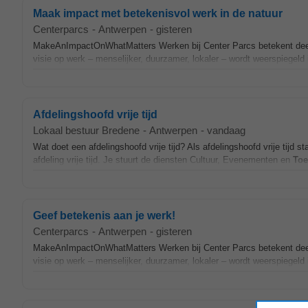
Maak impact met betekenisvol werk in de natuur
Centerparcs
-
Antwerpen
-
gisteren
MakeAnImpactOnWhatMatters Werken bij Center Parcs betekent dee
visie op werk – menselijker, duurzamer, lokaler – wordt weerspiegeld 
Afdelingshoofd vrije tijd
Lokaal bestuur Bredene
-
Antwerpen
-
vandaag
Wat doet een afdelingshoofd vrije tijd? Als afdelingshoofd vrije tijd st
afdeling vrije tijd. Je stuurt de diensten Cultuur, Evenementen en
Toe
Geef betekenis aan je werk!
Centerparcs
-
Antwerpen
-
gisteren
MakeAnImpactOnWhatMatters Werken bij Center Parcs betekent dee
visie op werk – menselijker, duurzamer, lokaler – wordt weerspiegeld 