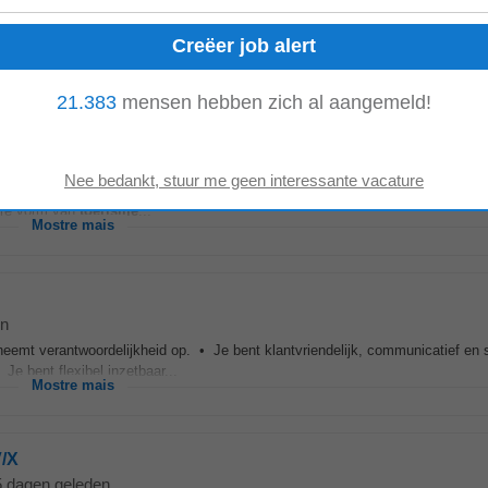
ndaag
a je in voor de integrale leiding, organisatie, coördinatie en verdere ontwikkeli
risme
, Sport...
Mostre mais
21.383
mensen hebben zich al aangemeld!
agen geleden
r te begrijpen, te leren, te delen en te beschermen. Al 35 jaar zet PONANT 
ere vorm van
toerisme
...
Mostre mais
en
neemt verantwoordelijkheid op. • Je bent klantvriendelijk, communicatief en s
Je bent flexibel inzetbaar...
Mostre mais
V/X
5 dagen geleden