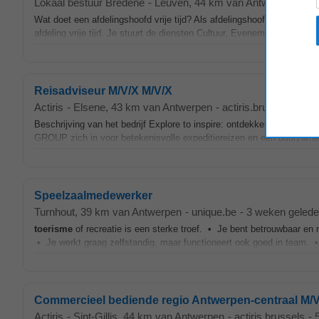
Lokaal bestuur Bredene
-
Leuven
, 44 km van Antwerpen
-
va
Wat doet een afdelingshoofd vrije tijd? Als afdelingshoofd vrije tijd st
afdeling vrije tijd. Je stuurt de diensten Cultuur, Evenementen en
Toe
Reisadviseur M/V/X M/V/X
Actiris
-
Elsene
, 43 km van Antwerpen
-
actiris.brussels
-
3 d
Beschrijving van het bedrijf Explore to inspire: ontdekken om bete
GROUP zich in voor betekenisvolle expeditiereizen en een duurzam
Speelzaalmedewerker
Turnhout
, 39 km van Antwerpen
-
unique.be
-
3 weken geled
toerisme
of recreatie is een sterke troef. • Je bent betrouwbaar en 
• Je werkt graag zelfstandig, maar functioneert ook goed in team. • 
Commercieel bediende regio Antwerpen-centraal M/
Actiris
-
Sint-Gillis
, 44 km van Antwerpen
-
actiris.brussels
-