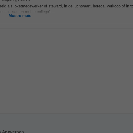
eeld als loketmedewerker of steward, in de luchtvaart, horeca, verkoop of in
t
richt: samen met je collega's...
Mostre mais
n
Antwerpen