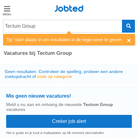
Jobted
Jobted
Tectum Group
Taal
Tip: Voer plaats in om resultaten in de regio weer te geven
nl
fr
Vacatures bij Tectum Group
Geen resultaten. Controleer de spelling, probeer een andere
zoekopdracht of
zoek op categorie
Mis geen nieuwe vacatures!
Meld u nu aan en ontvang de nieuwste
Tectum Group
vacatures
Het is gratis en je kunt e-mailupdates op elk moment uitschakelen