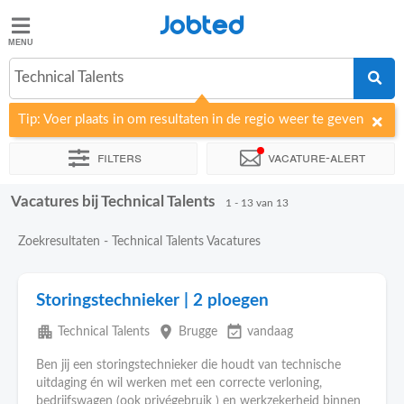
Jobted
Jobted
Technical Talents
Taal
Tip: Voer plaats in om resultaten in de regio weer te geven
nl
fr
Filters
Vacature-alert
Vacatures bij Technical Talents
Sorteer op
Bedrijf
1 - 13 van 13
Zoekresultaten - Technical Talents Vacatures
Storingstechnieker | 2 ploegen
apartment
place
event_available
Technical Talents
Brugge
vandaag
Ben jij een storingstechnieker die houdt van technische
uitdaging én wil werken met een correcte verloning,
bedrijfswagen (ook privégebruik ) en werkzekerheid binnen