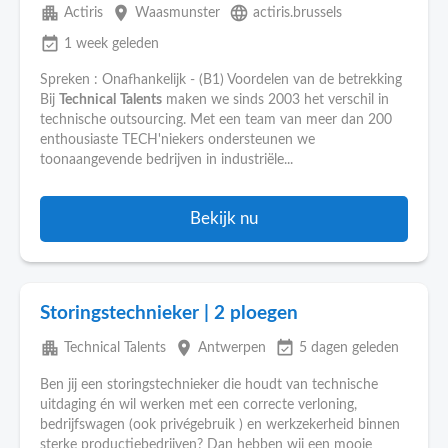
apartment
place
language
Actiris
Waasmunster
actiris.brussels
event_available
1 week geleden
Spreken : Onafhankelijk - (B1) Voordelen van de betrekking
Bij
Technical
Talents
maken we sinds 2003 het verschil in
technische outsourcing. Met een team van meer dan 200
enthousiaste TECH'niekers ondersteunen we
toonaangevende bedrijven in industriële...
Bekijk nu
Storingstechnieker | 2 ploegen
apartment
place
event_available
Technical Talents
Antwerpen
5 dagen geleden
Ben jij een storingstechnieker die houdt van technische
uitdaging én wil werken met een correcte verloning,
bedrijfswagen (ook privégebruik ) en werkzekerheid binnen
sterke productiebedrijven? Dan hebben wij een mooie