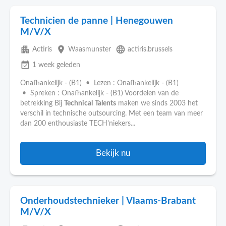
Technicien de panne | Henegouwen
M/V/X
apartment
place
language
Actiris
Waasmunster
actiris.brussels
event_available
1 week geleden
Onafhankelijk - (B1) • Lezen : Onafhankelijk - (B1)
• Spreken : Onafhankelijk - (B1) Voordelen van de
betrekking Bij
Technical
Talents
maken we sinds 2003 het
verschil in technische outsourcing. Met een team van meer
dan 200 enthousiaste TECH'niekers...
Bekijk nu
Onderhoudstechnieker | Vlaams-Brabant
M/V/X