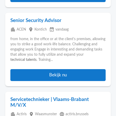
Senior Security Advisor
apartment
place
event_available
ACEN
Kontich
vandaag
from home, in the office or at the client's premises, allowing
you to strike a good work-life balance. Challenging and
engaging work Engage in interesting and demanding tasks
that allow you to fully utilize and expand your
technical
talents
. Training...
Bekijk nu
Servicetechnieker | Vlaams-Brabant
M/V/X
apartment
place
language
Actiris
Waasmunster
actiris.brussels