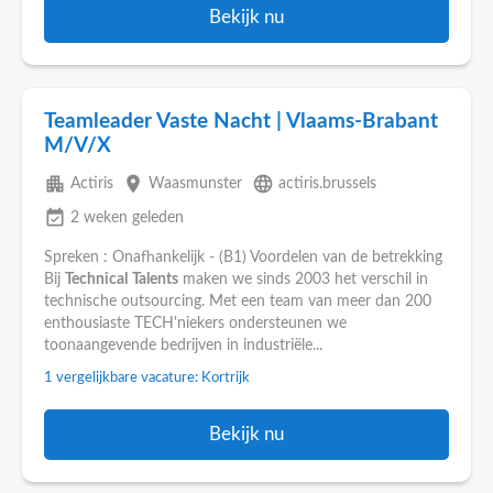
Bekijk nu
Teamleader Vaste Nacht | Vlaams-Brabant
M/V/X
apartment
place
language
Actiris
Waasmunster
actiris.brussels
event_available
2 weken geleden
Spreken : Onafhankelijk - (B1) Voordelen van de betrekking
Bij
Technical
Talents
maken we sinds 2003 het verschil in
technische outsourcing. Met een team van meer dan 200
enthousiaste TECH'niekers ondersteunen we
toonaangevende bedrijven in industriële...
1 vergelijkbare vacature: Kortrijk
Bekijk nu