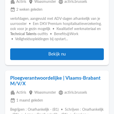
apartment
place
language
Actiris
Waasmunster
actiris.brussels
event_available
2 weken geleden
verlofdagen, aangevuld met ADV-dagen afhankelijk van je
uurrooster • Een DKV Premium hospitalisatieverzekering,
ook voor je gezin mogelijk • Kwalitatief werkmateriaal en
Technical
Talents
-outfits • Benefits@Work
• Veiligheidsopleidingen bij opstart...
Bekijk nu
Ploegverantwoordelijke | Vlaams-Brabant
M/V/X
apartment
place
language
Actiris
Waasmunster
actiris.brussels
event_available
1 maand geleden
Begrijpen : Onafhankelijk - (B1) • Schrijven : Onafhankelijk