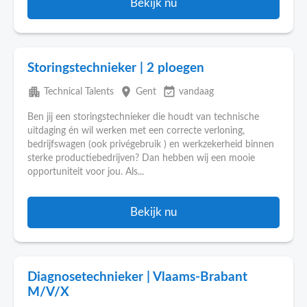
Bekijk nu
Storingstechnieker | 2 ploegen
apartment
place
event_available
Technical Talents
Gent
vandaag
Ben jij een storingstechnieker die houdt van technische
uitdaging én wil werken met een correcte verloning,
bedrijfswagen (ook privégebruik ) en werkzekerheid binnen
sterke productiebedrijven? Dan hebben wij een mooie
opportuniteit voor jou. Als...
Bekijk nu
Diagnosetechnieker | Vlaams-Brabant
M/V/X