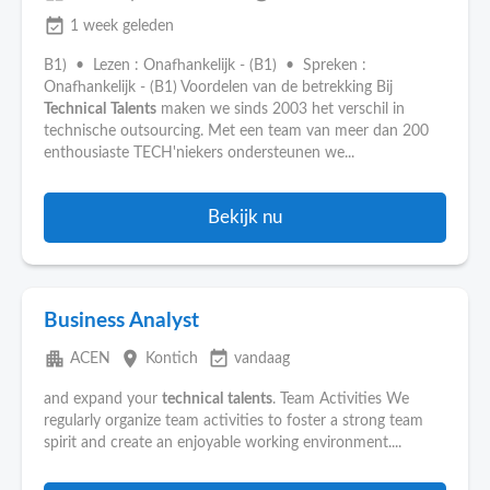
event_available
1 week geleden
B1) • Lezen : Onafhankelijk - (B1) • Spreken :
Onafhankelijk - (B1) Voordelen van de betrekking Bij
Technical
Talents
maken we sinds 2003 het verschil in
technische outsourcing. Met een team van meer dan 200
enthousiaste TECH'niekers ondersteunen we...
Bekijk nu
Business Analyst
apartment
place
event_available
ACEN
Kontich
vandaag
and expand your
technical
talents
. Team Activities We
regularly organize team activities to foster a strong team
spirit and create an enjoyable working environment....