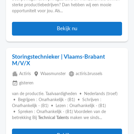
sterke productiebedrijven? Dan hebben wij een mooie
opportuniteit voor jou. Als...
Bekijk nu
Storingstechnieker | Vlaams-Brabant
M/V/X
apartment
place
language
Actiris
Waasmunster
actiris.brussels
event_available
gisteren
van de productie. Taalvaardigheden • Nederlands (troef)
• Begrijpen : Onafhankelijk - (B1) • Schrijven :
Onafhankelijk - (B1) • Lezen : Onafhankelijk - (B1)
• Spreken : Onafhankelijk - (B1) Voordelen van de
betrekking Bij
Technical
Talents
maken we sinds...