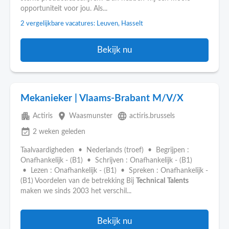
opportuniteit voor jou. Als...
2 vergelijkbare vacatures: Leuven, Hasselt
Bekijk nu
Mekanieker | Vlaams-Brabant M/V/X
apartment
place
language
Actiris
Waasmunster
actiris.brussels
event_available
2 weken geleden
Taalvaardigheden • Nederlands (troef) • Begrijpen :
Onafhankelijk - (B1) • Schrijven : Onafhankelijk - (B1)
• Lezen : Onafhankelijk - (B1) • Spreken : Onafhankelijk -
(B1) Voordelen van de betrekking Bij
Technical
Talents
maken we sinds 2003 het verschil...
Bekijk nu