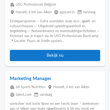
apartment
USG Professionals Belgium
place
language
event_available
Hasselt
, 6 km van Alken
appcast.io
vandaag
Eindejaarspremie ✅ Extra voordelen zoals eco-,
sport
- en
cultuurcheques ✅ Uitgebreid opleidingsaanbod en
begeleiding ✅ Netwerkevents en teambuildingactiviteiten ✅
Kickstart van je traject via de USG Professionals Bootcamp
📍 Locatie: Puurs 📅 Snelle opstart...
Bekijk nu
Marketing Manager
apartment
place
6d Sports Nutrition
Hasselt
, 6 km van Alken
language
event_available
talent.com
vandaag
werksfeer met korte lijnen en een hecht team – deelnemen
aan of kijken naar leuke (
sport
)events is bij ons nooit ver