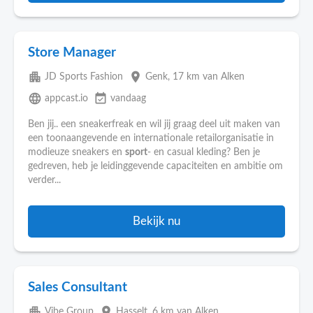
Store Manager
apartment
place
JD Sports Fashion
Genk
, 17 km van Alken
language
event_available
appcast.io
vandaag
Ben jij.. een sneakerfreak en wil jij graag deel uit maken van
een toonaangevende en internationale retailorganisatie in
modieuze sneakers en
sport
- en casual kleding? Ben je
gedreven, heb je leidinggevende capaciteiten en ambitie om
verder...
Bekijk nu
Sales Consultant
apartment
place
Vibe Group
Hasselt
, 6 km van Alken