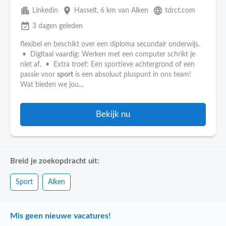
apartment
place
language
Linkedin
Hasselt
, 6 km van Alken
tdrct.com
event_available
3 dagen geleden
flexibel en beschikt over een diploma secundair onderwijs.
• Digitaal vaardig: Werken met een computer schrikt je
niet af. • Extra troef: Een sportieve achtergrond of een
passie voor
sport
is een absoluut pluspunt in ons team!
Wat bieden we jou...
Bekijk nu
Breid je zoekopdracht uit:
Sport
Alken
Mis geen nieuwe vacatures!