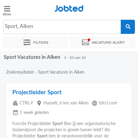
Jobted
Jobted
Sport, Alken
Taal
Filters
Vacature-alert
nl
fr
Sport Vacatures in Alken
Sorteer op
Exacte locatie
1 - 10 van 10
Zoekresultaten - Sport Vacatures in Alken
Projectleider Sport
apartment
place
language
CTRL-F
Hasselt
, 6 km van Alken
tdrct.com
event_available
1 week geleden
Functie Projectleider
Sport
Ben jij een organisatorische
duizendpoot die projecten in goede banen leidt? Als
Projectleider
Sport
ben je verantwoordelijk voor de