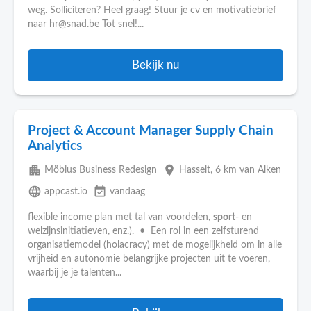
weg. Solliciteren? Heel graag! Stuur je cv en motivatiebrief
naar hr@snad.be Tot snel!...
Bekijk nu
Project & Account Manager Supply Chain
Analytics
apartment
place
Möbius Business Redesign
Hasselt
, 6 km van Alken
language
event_available
appcast.io
vandaag
flexible income plan met tal van voordelen,
sport
- en
welzijnsinitiatieven, enz.). • Een rol in een zelfsturend
organisatiemodel (holacracy) met de mogelijkheid om in alle
vrijheid en autonomie belangrijke projecten uit te voeren,
waarbij je je talenten...