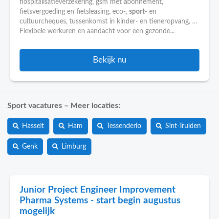
hospitalisatieverzekering, gsm met abonnement,
fietsvergoeding en fietsleasing, eco-,
sport
- en
cultuurcheques, tussenkomst in kinder- en tieneropvang, …
Flexibele werkuren en aandacht voor een gezonde...
Bekijk nu
Sport vacatures – Meer locaties:
Hasselt
Ham
Tessenderlo
Sint-Truiden
Genk
Limburg
Junior Project Engineer Improvement
Pharma Systems - start begin augustus
mogelijk