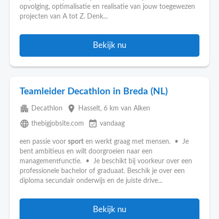
opvolging, optimalisatie en realisatie van jouw toegewezen
projecten van A tot Z. Denk...
Bekijk nu
Teamleider Decathlon in Breda (NL)
apartment
place
Decathlon
Hasselt
, 6 km van Alken
language
event_available
thebigjobsite.com
vandaag
een passie voor
sport
en werkt graag met mensen. • Je
bent ambitieus en wilt doorgroeien naar een
managementfunctie. • Je beschikt bij voorkeur over een
professionele bachelor of graduaat. Beschik je over een
diploma secundair onderwijs en de juiste drive...
Bekijk nu