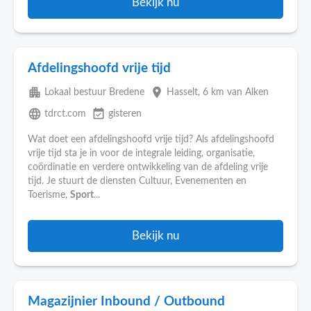
Bekijk nu
Afdelingshoofd vrije tijd
apartment
place
Lokaal bestuur Bredene
Hasselt
, 6 km van Alken
language
event_available
tdrct.com
gisteren
Wat doet een afdelingshoofd vrije tijd? Als afdelingshoofd
vrije tijd sta je in voor de integrale leiding, organisatie,
coördinatie en verdere ontwikkeling van de afdeling vrije
tijd. Je stuurt de diensten Cultuur, Evenementen en
Toerisme,
Sport
...
Bekijk nu
Magazijnier Inbound / Outbound