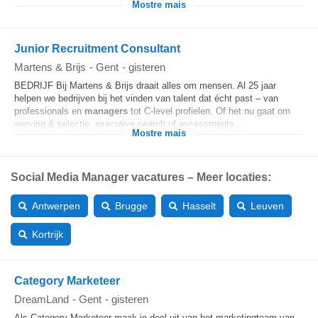
Mostre mais
Junior Recruitment Consultant
Martens & Brijs
-
Gent
-
gisteren
BEDRIJF Bij Martens & Brijs draait alles om mensen. Al 25 jaar
helpen we bedrijven bij het vinden van talent dat écht past – van
professionals en
managers
tot C-level profielen. Of het nu gaat om
werving & selectie, executive search of assessments...
Mostre mais
Social Media Manager vacatures – Meer locaties:
Antwerpen
Brugge
Hasselt
Leuven
Kortrijk
Category Marketeer
DreamLand
-
Gent
-
gisteren
Als Category Marketeer maak je deel uit van het marketingteam van