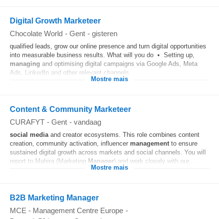
Digital Growth Marketeer
Chocolate World
-
Gent
-
gisteren
qualified leads, grow our online presence and turn digital opportunities
into measurable business results. What will you do • Setting up,
managing
and optimising digital campaigns via Google Ads, Meta
Ads, LinkedIn and other relevant channels...
Mostre mais
Content & Community Marketeer
CURAFYT
-
Gent
-
vandaag
social media
and creator ecosystems. This role combines content
creation, community activation, influencer
management
to ensure
sustained digital growth across markets and social channels. You will
report to Mahira (Marketing
Manager
) and work closely with our...
Mostre mais
B2B Marketing Manager
MCE - Management Centre Europe
-