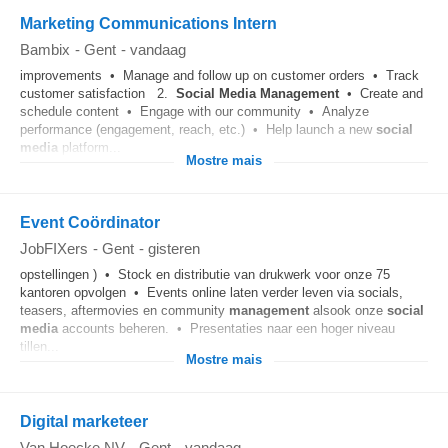
Marketing Communications Intern
Bambix
-
Gent
-
vandaag
improvements • Manage and follow up on customer orders • Track
customer satisfaction 2.
Social Media
Management
• Create and
schedule content • Engage with our community • Analyze
performance (engagement, reach, etc.) • Help launch a new
social
media
platform...
Mostre mais
Event Coördinator
JobFIXers
-
Gent
-
gisteren
opstellingen ) • Stock en distributie van drukwerk voor onze 75
kantoren opvolgen • Events online laten verder leven via socials,
teasers, aftermovies en community
management
alsook onze
social
media
accounts beheren. • Presentaties naar een hoger niveau
tillen...
Mostre mais
Digital marketeer
Van Hoecke NV
-
Gent
-
vandaag