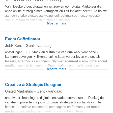
Van Hoecke groeit digitaal en wij zoeken een Digital Marketeer die
onze online strategie mee vormgeeft én zelf initiatief neemt. Je bouwt
aan een sterke digitale aanwezigheid, optimaliseert onze website,
social media
kanalen en customer journeys...
Mostre mais
Event Coördinator
JobFIXers
-
Gent
-
vandaag
opstellingen...) • Stock en distributie van drukwerk voor onze 75
kantoren opvolgen • Events online laten verder leven via socials,
teasers, aftermovies en community
management
alsook onze
social
media
accounts beheren. • Presentaties naar een hoger niveau...
Mostre mais
Creative & Strategic Designer
United Marketing
-
Gent
-
vandaag
creativiteit, branding en digitale innovatie centraal staan. Dankzij de
variatie in projecten is jouw rol zowel strategisch als hands-on. Je
bedenkt creatieve concepten, campagnes en formats voor
social
media
, employer branding, events, content en interne...