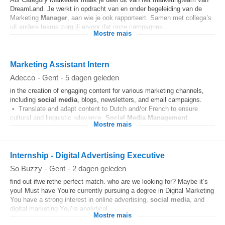
DreamLand. Je werkt in opdracht van en onder begeleiding van de
Marketing
Manager
, aan wie je ook rapporteert. Samen met collega’s
uit andere teams zorg jij ervoor dat onze campagnes...
Mostre mais
Marketing Assistant Intern
Adecco
-
Gent
-
5 dagen geleden
in the creation of engaging content for various marketing channels,
including
social media
, blogs, newsletters, and email campaigns.
• Translate and adapt content to Dutch and/or French to ensure
cultural and linguistic relevance.
Social Media
Management
...
Mostre mais
Internship - Digital Advertising Executive
So Buzzy
-
Gent
-
2 dagen geleden
find out ifwe’rethe perfect match. who are we looking for? Maybe it’s
you! Must have You’re currently pursuing a degree in Digital Marketing
You have a strong interest in online advertising,
social media
, and
digital marketing You’re analytical...
Mostre mais