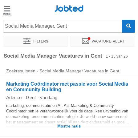
Jobted
Jobted
Social Media Manager, Gent
Taal
Filters
Vacature-alert
nl
fr
Sorteer op
Exacte locatie
Bedrijf
Uitzendbureau
Soo
Social Media Manager Vacatures in Gent
1 - 15 van 26
Zoekresultaten - Social Media Manager Vacatures in Gent
Marketing Coördinator met passie voor Social Media
en Community Building
Adecco
-
Gent
-
vandaag
marketing, communicatie en AI. Als Marketing & Community
Coördinator ben je verantwoordelijk voor de dagelijkse uitvoering van
de marketing- en communicatiestrategie. Je werkt nauw samen met
het
management
en draagt actief bij aan de zichtbaarheid en groei...
Mostre mais