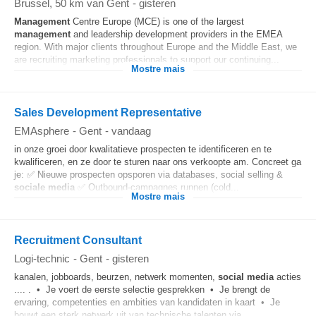
Brussel
, 50 km van Gent
-
gisteren
Management
Centre Europe (MCE) is one of the largest
management
and leadership development providers in the EMEA
region. With major clients throughout Europe and the Middle East, we
are recruiting marketing professionals to support our continuing...
Mostre mais
Sales Development Representative
EMAsphere
-
Gent
-
vandaag
in onze groei door kwalitatieve prospecten te identificeren en te
kwalificeren, en ze door te sturen naar ons verkoopte am. Concreet ga
je: ✅ Nieuwe prospecten opsporen via databases, social selling &
sociale media
✅ Outbound-campagnes runnen (cold...
Mostre mais
Recruitment Consultant
Logi-technic
-
Gent
-
gisteren
kanalen, jobboards, beurzen, netwerk momenten,
social media
acties
.... . • Je voert de eerste selectie gesprekken • Je brengt de
ervaring, competenties en ambities van kandidaten in kaart • Je
bouwt een sterk netwerk uit van technische talenten via...