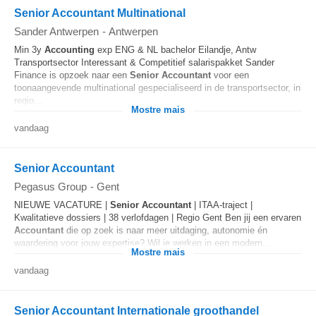
Senior Accountant Multinational
Sander Antwerpen
-
Antwerpen
Min 3y
Accounting
exp ENG & NL bachelor Eilandje, Antw
Transportsector Interessant & Competitief salarispakket Sander
Finance is opzoek naar een
Senior
Accountant
voor een
toonaangevende multinational gespecialiseerd in de transportsector, in
regio...
Mostre mais
vandaag
Senior Accountant
Pegasus Group
-
Gent
NIEUWE VACATURE |
Senior
Accountant
| ITAA-traject |
Kwalitatieve dossiers | 38 verlofdagen | Regio Gent Ben jij een ervaren
Accountant
die op zoek is naar meer uitdaging, autonomie én
waardering voor jouw expertise? Wil je werken in een modern...
Mostre mais
vandaag
Senior Accountant Internationale groothandel