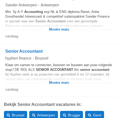
Sander Antwerpen
-
Antwerpen
Min. 5y A-Y
Accounting
exp NL & ENG diploma Ranst, Antw
Groothandel Interessant & competitief salarispakket Sander Finance
is opzoek naar een
Senior
Accountant
voor een gevestigde
Belgische onderneming actief in de groothandelssector, gelegen...
Mostre mais
vandaag
Senior Accountant
hyphen finance
-
Brussel
Klaar om samen te connecten, boosten en bouwen aan jouw volgende
stap? DE ROL ALS
SENIOR
ACCOUNTANT
Als
senior
accountant
bij Hyphen werk je op projecten van gemiddeld 6 tot 12 maanden, bij
organisaties van uiteenlopende omvang in sectoren zoals retail...
Mostre mais
vandaag
Bekijk Senior Accountant vacatures in:
Brussel
Antwerpen
Brugge
Gent