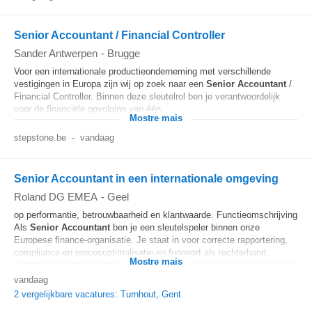
Senior Accountant / Financial Controller
Sander Antwerpen
-
Brugge
Voor een internationale productieonderneming met verschillende
vestigingen in Europa zijn wij op zoek naar een
Senior
Accountant
/
Financial Controller. Binnen deze sleutelrol ben je verantwoordelijk
voor de financiële opvolging van één...
Mostre mais
stepstone.be
-
vandaag
Senior Accountant in een internationale omgeving
Roland DG EMEA
-
Geel
op performantie, betrouwbaarheid en klantwaarde. Functieomschrijving
Als
Senior
Accountant
ben je een sleutelspeler binnen onze
Europese finance-organisatie. Je staat in voor correcte rapportering,
compliance en procesoptimalisatie en fungeert als rechterhand...
Mostre mais
vandaag
2 vergelijkbare vacatures: Turnhout, Gent