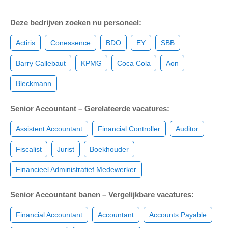
Deze bedrijven zoeken nu personeel:
Actiris
Conessence
BDO
EY
SBB
Barry Callebaut
KPMG
Coca Cola
Aon
Bleckmann
Senior Accountant – Gerelateerde vacatures:
Assistent Accountant
Financial Controller
Auditor
Fiscalist
Jurist
Boekhouder
Financieel Administratief Medewerker
Senior Accountant banen – Vergelijkbare vacatures:
Financial Accountant
Accountant
Accounts Payable