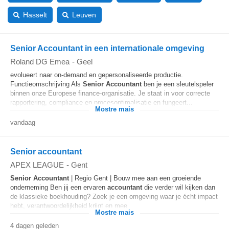
Hasselt
Leuven
Senior Accountant in een internationale omgeving
Roland DG Emea
-
Geel
evolueert naar on-demand en gepersonaliseerde productie.
Functieomschrijving Als
Senior
Accountant
ben je een sleutelspeler
binnen onze Europese finance-organisatie. Je staat in voor correcte
rapportering, compliance en procesoptimalisatie en fungeert...
Mostre mais
vandaag
Senior accountant
APEX LEAGUE
-
Gent
Senior
Accountant
| Regio Gent | Bouw mee aan een groeiende
onderneming Ben jij een ervaren
accountant
die verder wil kijken dan
de klassieke boekhouding? Zoek je een omgeving waar je écht impact
hebt, verantwoordelijkheid krijgt en mee...
Mostre mais
4 dagen geleden