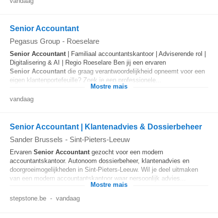
vandaag
Senior Accountant
Pegasus Group
-
Roeselare
Senior
Accountant
| Familiaal accountantskantoor | Adviserende rol |
Digitalisering & AI | Regio Roeselare Ben jij een ervaren
Senior
Accountant
die graag verantwoordelijkheid opneemt voor een
eigen klantenportefeuille? Zoek je een professionele...
Mostre mais
vandaag
Senior Accountant | Klantenadvies & Dossierbeheer
Sander Brussels
-
Sint-Pieters-Leeuw
Ervaren
Senior
Accountant
gezocht voor een modern
accountantskantoor. Autonoom dossierbeheer, klantenadvies en
doorgroeimogelijkheden in Sint-Pieters-Leeuw. Wil je deel uitmaken
van een modern accountantskantoor waar persoonlijk advies...
Mostre mais
stepstone.be
-
vandaag