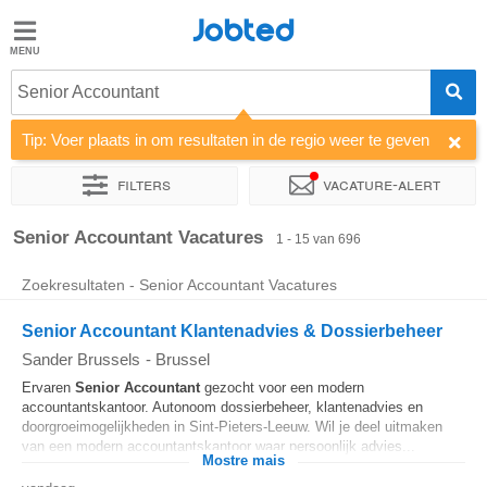
Jobted
Jobted
Senior Accountant
Taal
Tip: Voer plaats in om resultaten in de regio weer te geven
nl
fr
Filters
Vacature-alert
Sorteer op
Bedrijf
Uitzendbureau
Soort dienstverband
Senior Accountant Vacatures
1 - 15 van 696
Zoekresultaten - Senior Accountant Vacatures
Senior Accountant Klantenadvies & Dossierbeheer
Sander Brussels
-
Brussel
Ervaren
Senior
Accountant
gezocht voor een modern
accountantskantoor. Autonoom dossierbeheer, klantenadvies en
doorgroeimogelijkheden in Sint-Pieters-Leeuw. Wil je deel uitmaken
van een modern accountantskantoor waar persoonlijk advies...
Mostre mais