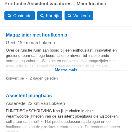
Productie Assistent vacatures – Meer locaties:
Oostende
Kortrijk
Westerlo
Magazijnier met houtkennis
Gent
, 19 km van Lokeren
Over de functie Kom aan boord bij een enthousiast, innovatief en
groeiend team dat lege beurshallen omtovert tot inspirerende
ontmoetingsruimtes. We zoeken een veelzijdige magazijnier met
productie
skills, iemand die graag de handen uit de mouwen...
Mostre mais
konvert.be
-
2 dagen geleden
Assistent ploegbaas
Assenede
, 22 km van Lokeren
FUNCTIEOMSCHRIJVING Kan jij je vinden in deze
verantwoordelijkheden van de
assistent
ploegbaas die wij zoeken,
solliciteer dan snel! • Het productiedossier raadplegen en de
haalbaarheid van de
productie
controleren • De productiestappen