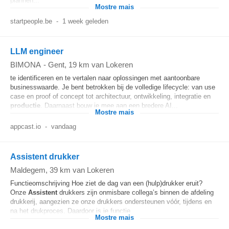
plannen...
Mostre mais
startpeople.be
-
1 week geleden
LLM engineer
BIMONA
-
Gent
, 19 km van Lokeren
te identificeren en te vertalen naar oplossingen met aantoonbare
businesswaarde. Je bent betrokken bij de volledige lifecycle: van use
case en proof of concept tot architectuur, ontwikkeling, integratie en
productie
. Daarnaast bouw je mee aan een bredere AI...
Mostre mais
appcast.io
-
vandaag
Assistent drukker
Maldegem
, 39 km van Lokeren
Functieomschrijving Hoe ziet de dag van een (hulp)drukker eruit?
Onze
Assistent
drukkers zijn onmisbare collega’s binnen de afdeling
drukkerij, aangezien ze onze drukkers ondersteunen vóór, tijdens en
na het drukproces. Daardoor is je functie...
Mostre mais