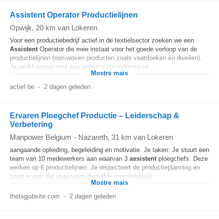
Assistent Operator Productielijnen
Opwijk
, 20 km van Lokeren
Voor een productiebedrijf actief in de textielsector zoeken we een
Assistent
Operator die mee instaat voor het goede verloop van de
productielijnen (non-woven producten zoals vaatdoeken en dweilen).
Je werkt samen met een operator en ondersteunt...
Mostre mais
actief.be
-
2 dagen geleden
Ervaren Ploegchef Productie – Leiderschap &
Verbetering
Manpower Belgium
-
Nazareth
, 31 km van Lokeren
aangaande opleiding, begeleiding en motivatie. Je taken: Je stuurt een
team van 10 medewerkers aan waarvan 3
assistent
ploegchefs. Deze
werken op 6 productielijnen. Je respecteert de productieplanning en
zorgt ervoor dat jouw team diezelfde ingesteldheid...
Mostre mais
thebigjobsite.com
-
2 dagen geleden