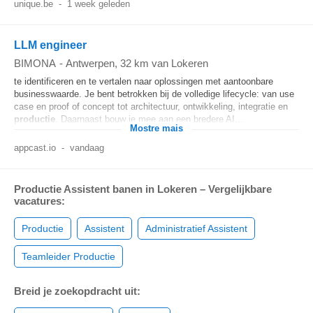
unique.be
-
1 week geleden
LLM engineer
BIMONA
-
Antwerpen
, 32 km van Lokeren
te identificeren en te vertalen naar oplossingen met aantoonbare
businesswaarde. Je bent betrokken bij de volledige lifecycle: van use
case en proof of concept tot architectuur, ontwikkeling, integratie en
productie
. Daarnaast bouw je mee aan een bredere AI...
Mostre mais
appcast.io
-
vandaag
Productie Assistent banen in Lokeren – Vergelijkbare
vacatures:
Productie
Assistent
Administratief Assistent
Teamleider Productie
Breid je zoekopdracht uit: