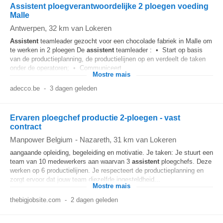
Assistent ploegverantwoordelijke 2 ploegen voeding
Malle
Antwerpen
, 32 km van Lokeren
Assistent
teamleader gezocht voor een chocolade fabriek in Malle om
te werken in 2 ploegen De
assistent
teamleader : • Start op basis
van de productieplanning, de productielijnen op en verdeelt de taken
onder de operatoren; • Communiceert...
Mostre mais
adecco.be
-
3 dagen geleden
Ervaren ploegchef productie 2-ploegen - vast
contract
Manpower Belgium
-
Nazareth
, 31 km van Lokeren
aangaande opleiding, begeleiding en motivatie. Je taken: Je stuurt een
team van 10 medewerkers aan waarvan 3
assistent
ploegchefs. Deze
werken op 6 productielijnen. Je respecteert de productieplanning en
zorgt ervoor dat jouw team diezelfde ingesteldheid...
Mostre mais
thebigjobsite.com
-
2 dagen geleden