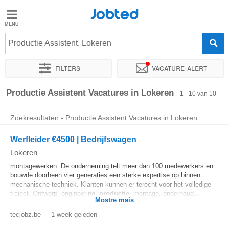
Jobted
Jobted
Productie Assistent, Lokeren
Taal
Filters
Vacature-alert
nl
fr
Sorteer op
Exacte locatie
Productie Assistent Vacatures in Lokeren
1 - 10 van 10
Zoekresultaten - Productie Assistent Vacatures in Lokeren
Werfleider €4500 | Bedrijfswagen
Lokeren
montagewerken. De onderneming telt meer dan 100 medewerkers en
bouwde doorheen vier generaties een sterke expertise op binnen
mechanische techniek. Klanten kunnen er terecht voor het volledige
traject. Ontwerp, engineering,
productie
, montage, onderhoud...
Mostre mais
tecjobz.be
-
1 week geleden