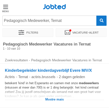
Jobted
Jobted
Pedagogisch Medewerker, Ternat
Taal
Filters
Vacature-alert
nl
fr
Sorteer op
Exacte locatie
Bedrijf
Pedagogisch Medewerker Vacatures in Ternat
1 - 10 van 10
Zoekresultaten - Pedagogisch Medewerker Vacatures in Ternat
Kinderbegeleider kinderdagverblijf Evere M/V/X
Actiris
-
Ternat
-
actiris.brussels
-
2 dagen geleden
betekent 'kind' in het Esperanto en samen met onze
medewerkers
(intussen al meer dan 700) is er 1 ding belangrijk: het kind centraal
zetten! Zou jij jezelf omschrijven als iemand met een groot hart voor
kinderen? Je kan je als geen ander verplaatsen...
Mostre mais