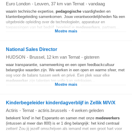
Euro London
-
Leuven
, 37 km van Ternat
-
vandaag
waarin technische expertise,
pedagogische
vaardigheden en
klantenbegeleiding samenkomen. Jouw verantwoordelijkheden Na een
uitgebreide opleiding over de technologieën, apparatuur en
toepassingen van het bedrijf, begeleid je
medewerkers
, partners...
Mostre mais
National Sales Director
HUDSON
-
Brussel
, 12 km van Ternat
-
gisteren
waar transparantie, samenwerking en een open feedbackcultuur
belangrijke waarden zijn. We werken in een open en warme sfeer, met
oog voor de balans tussen werk en privé. Een plek waar elke
medewerker
zijn talenten ten volle kan ontplooien...
Mostre mais
Kinderbegeleider kinderdagverblijf in Zellik M/V/X
Actiris
-
Ternat
-
actiris.brussels
-
4 weken geleden
betekent 'kind' in het Esperanto en samen met onze
medewerkers
(intussen al meer dan 800) is er 1 ding belangrijk: het kind centraal
zetten! Zou jij jezelf omschrijven als iemand met een groot hart voor