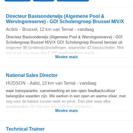
Directeur Basisonderwijs (Algemene Pool &
Wervingsreserve) - GO! Scholengroep Brussel M/V/X
Actiris
-
Brussel
, 12 km van Ternat
-
vandaag
Directeur Basisonderwijs (Algemene Pool & Wervingsreserve) - GO!
Scholengroep Brussel M/V/X GO! Scholengroep Brussel bestaat uit
ongeveer 90 (onderwijs)instellingen, waaronder 42 basisscholen. Met
een team van meer dan 5.000
medewerkers
maakt...
Mostre mais
National Sales Director
HUDSON
-
Aalst
, 13 km van Ternat
-
vandaag
waar transparantie, samenwerking en een open feedbackcultuur
belangrijke waarden zijn. We werken in een open en warme sfeer, met
oog voor de balans tussen werk en privé. Een plek waar elke
medewerker
zijn talenten ten volle kan ontplooien...
Mostre mais
Technical Trainer