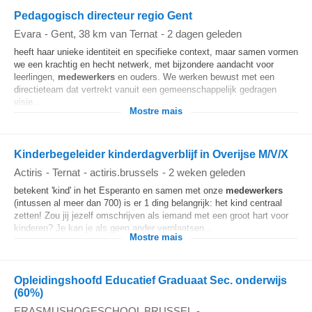
Pedagogisch directeur regio Gent
Evara
-
Gent
, 38 km van Ternat
-
2 dagen geleden
heeft haar unieke identiteit en specifieke context, maar samen vormen
we een krachtig en hecht netwerk, met bijzondere aandacht voor
leerlingen,
medewerkers
en ouders. We werken bewust met een
directieteam dat vertrekt vanuit een gemeenschappelijk gedragen
visie...
Mostre mais
Kinderbegeleider kinderdagverblijf in Overijse M/V/X
Actiris
-
Ternat
-
actiris.brussels
-
2 weken geleden
betekent 'kind' in het Esperanto en samen met onze
medewerkers
(intussen al meer dan 700) is er 1 ding belangrijk: het kind centraal
zetten! Zou jij jezelf omschrijven als iemand met een groot hart voor
kinderen? Je kan je als geen ander verplaatsen...
Mostre mais
Opleidingshoofd Educatief Graduaat Sec. onderwijs
(60%)
ERASMUSHOGESCHOOL BRUSSEL
-