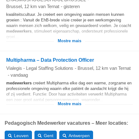
Brussel
, 12 km van Ternat
-
gisteren
kwaliteitscultuur. Je creëert een omgeving waarin mensen kunnen
groeien : Vanuit de EhB‑brede visie creëer je een werkomgeving
waarin mensen zich welkom, veilig en gewaardeerd voelen. Je coacht
medewerkers
, stimuleert eigenaarschap, ondersteunt professionele
groei...
Mostre mais
Multipharma – Data Protection Officer
Vialegis - Legal Staffing Solutions
-
Brussel
, 12 km van Ternat
-
vandaag
medewerkers
creëert Multipharma elke dag een warme, zorgzame en
professionele omgeving waarin elke patiënt de aandacht krijgt die hij
of zij verdient. Functie: Door haar activiteiten verwerkt Multipharma
een zeer groot aantal persoonsgegevens, waaronder...
Mostre mais
Pedagogisch Medewerker vacatures – Meer locaties:
Leuven
Gent
Antwerpen