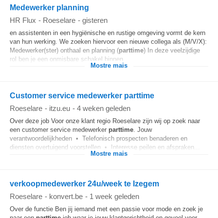
Medewerker planning
HR Flux
-
Roeselare
-
gisteren
en assistenten in een hygiënische en rustige omgeving vormt de kern
van hun werking. We zoeken hiervoor een nieuwe collega als (M/V/X):
Medewerker(ster) onthaal en planning (
parttime
) In deze veelzijdige
rol ben je een onmisbare schakel binnen...
Mostre mais
Customer service medewerker parttime
Roeselare
-
itzu.eu
-
4 weken geleden
Over deze job Voor onze klant regio Roeselare zijn wij op zoek naar
een customer service medewerker
parttime
. Jouw
verantwoordelijkheden • Telefonisch prospecten benaderen en
diensten overtuigend voorstellen • Interesse peilen en afspraken...
Mostre mais
verkoopmedewerker 24u/week te Izegem
Roeselare
-
konvert.be
-
1 week geleden
Over de functie Ben jij iemand met een passie voor mode en zoek je
naar een
parttime
job waar je jouw klantgerichtheid en gevoel voor