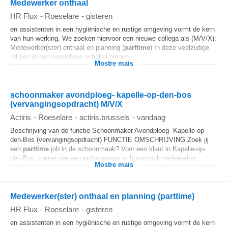
Medewerker onthaal
HR Flux
-
Roeselare
-
gisteren
en assistenten in een hygiënische en rustige omgeving vormt de kern
van hun werking. We zoeken hiervoor een nieuwe collega als (M/V/X):
Medewerker(ster) onthaal en planning (
parttime
) In deze veelzijdige
rol ben je een onmisbare schakel binnen...
Mostre mais
schoonmaker avondploeg- kapelle-op-den-bos
(vervangingsopdracht) M/V/X
Actiris
-
Roeselare
-
actiris.brussels
-
vandaag
Beschrijving van de functie Schoonmaker Avondploeg- Kapelle-op-
den-Bos (vervangingsopdracht) FUNCTIE OMSCHRIJVING Zoek jij
een
parttime
job in de schoonmaak? Voor een klant in Kapelle-op-
den-Bos zoeken we een enthousiaste schoonmaakmedewerker...
Mostre mais
Medewerker(ster) onthaal en planning (parttime)
HR Flux
-
Roeselare
-
gisteren
en assistenten in een hygiënische en rustige omgeving vormt de kern