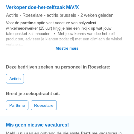
Verkoper doe-het-zelfzaak M/V/X
Actiris
-
Roeselare
-
actiris.brussels
-
2 weken geleden
Voor de
parttime
optie vast vacature van polyvalent
winkelmedewerker (25 uur) krijg je hier een inkijk op wat jouw
takenpakket zal inhouden. • Met jouw kennis van doe-het-zelf
producten, adviseer je klanten zodat zij met een glimlach de winkel
verlaten...
Mostre mais
Deze bedrijven zoeken nu personeel in Roeselare:
Actiris
Breid je zoekopdracht uit:
Parttime
Roeselare
Mis geen nieuwe vacatures!
Meld u nu aan en ontvang de nieuwste
Parttime
vacatures in