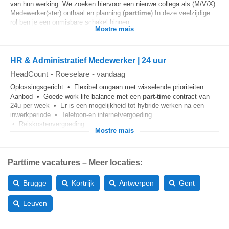
van hun werking. We zoeken hiervoor een nieuwe collega als (M/V/X):
Medewerker(ster) onthaal en planning (
parttime
) In deze veelzijdige
rol ben je een onmisbare schakel binnen...
Mostre mais
HR & Administratief Medewerker | 24 uur
HeadCount
-
Roeselare
-
vandaag
Oplossingsgericht • Flexibel omgaan met wisselende prioriteiten
Aanbod • Goede work-life balance met een
part-time
contract van
24u per week • Er is een mogelijkheid tot hybride werken na een
inwerkperiode • Telefoon-en internetvergoeding
• Reiskostenvergoeding...
Mostre mais
Parttime vacatures – Meer locaties:
Brugge
Kortrijk
Antwerpen
Gent
Leuven