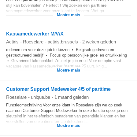
stijl kan bovenhalen ? Perfect ! Wij zoeken een
parttime
verkoopmedewerker voor onze klant te Izegem. Wat ga...
Mostre mais
Kassamedewerker M/V/X
Actiris
-
Roeselare
-
actiris.brussels
-
2 weken geleden
redenen om voor deze job te kiezen • Belgisch-gedreven en
gestructureerd bedrijf • Focus op persoonlijke groei en ontwikkeling
• Gevarieerd takenpakket Zo ziet je job er uit Voor de optie vast
vacature van kassamedewerker (
parttime
25 uur), krijg...
Mostre mais
Customer Support Medeweker 4/5 of parttime
Roeselare
-
unique.be
-
1 maand geleden
Functieomschrijving Voor onze klant in Roeselare zijn we op zoek
naar een Customer Support Medewerker In deze functie speel je een
sleutelrol in het telefonisch benaderen van potentiële klanten en het
voorstellen van onze diensten. Je detecteert...
Mostre mais