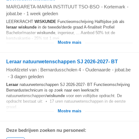
MARGARETA-MARIA INSTITUUT TSO-BSO
-
Kortemark
-
jobat.be
-
1 week geleden
LEERKRACHT
WISKUNDE
Functieomschrijving Halftijdse job als
leraar
wiskunde
in de tweede/derde graad A-finaliteit Profiel
Bachelor/master
wiskunde
, ingenieur, ... Aanbod 50% tot de
kerstvakantie - 25% tot 1 mei...
Mostre mais
Leraar natuurwetenschappen SJ 2026-2027- BT
Hoofdzetel van : Bernardusscholen 4
-
Oudenaarde
-
jobat.be
-
3 dagen geleden
Leraar
natuurwetenschappen SJ 2026-2027- BT Functieomschrijving
Bernardustechnicum is op zoek naar een leerkracht
natuurwetenschappen/
wiskunde
voor een voltijdse opdracht. De
opdracht bestaat uit: • 17 uren natuurwetenschappen in de eerste
graad...
Mostre mais
Deze bedrijven zoeken nu personeel: