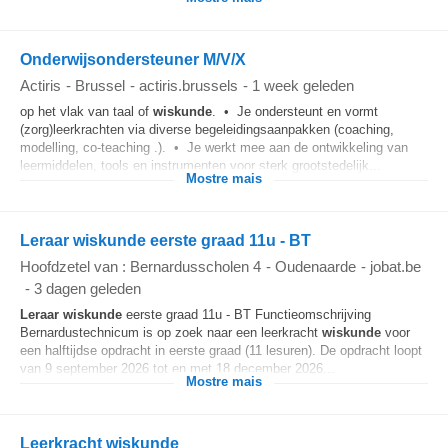
Onderwijsondersteuner M/V/X
Actiris
-
Brussel
-
actiris.brussels
-
1 week geleden
op het vlak van taal of
wiskunde
. • Je ondersteunt en vormt
(zorg)leerkrachten via diverse begeleidingsaanpakken (coaching,
modelling, co-teaching .). • Je werkt mee aan de ontwikkeling van
leermiddelen, tools en instrumenten voor sterk grootstedelijk...
Mostre mais
Leraar wiskunde eerste graad 11u - BT
Hoofdzetel van : Bernardusscholen 4
-
Oudenaarde
-
jobat.be
-
3 dagen geleden
Leraar
wiskunde
eerste graad 11u - BT Functieomschrijving
Bernardustechnicum is op zoek naar een leerkracht
wiskunde
voor
een halftijdse opdracht in eerste graad (11 lesuren). De opdracht loopt
van 9 september 2026 tot en met 18 december 2026...
Mostre mais
Leerkracht wiskunde