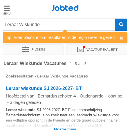
Jobted
Jobted
Leraar Wiskunde
Taal
Tip: Voer plaats in om resultaten in de regio weer te geven
nl
fr
Filters
Vacature-alert
Sorteer op
Bedrijf
Leraar Wiskunde Vacatures
1 - 5 van 5
Zoekresultaten - Leraar Wiskunde Vacatures
Leraar wiskunde SJ 2026-2027- BT
Hoofdzetel van : Bernardusscholen 4
-
Oudenaarde
-
jobat.be
-
3 dagen geleden
Leraar
wiskunde
SJ 2026-2027- BT Functieomschrijving
Bernardustechnicum is op zoek naar een leerkracht
wiskunde
voor
een voltijdse opdracht in de tweede en derde graad dubbele finaliteit
en arbeidsmarkt. De opdracht loopt van 1 september 2026...
Mostre mais