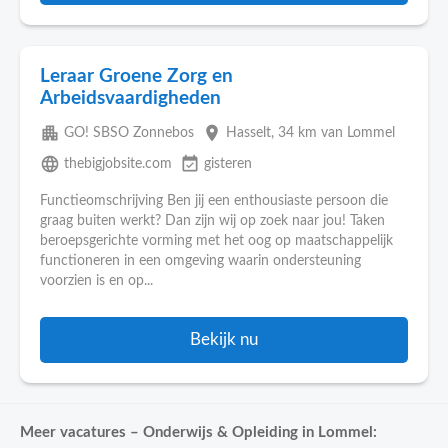
Leraar Groene Zorg en
Arbeidsvaardigheden
apartment
place
GO! SBSO Zonnebos
Hasselt
, 34 km van Lommel
language
event_available
thebigjobsite.com
gisteren
Functieomschrijving Ben jij een enthousiaste persoon die
graag buiten werkt? Dan zijn wij op zoek naar jou! Taken
beroepsgerichte vorming met het oog op maatschappelijk
functioneren in een omgeving waarin ondersteuning
voorzien is en op...
Bekijk nu
Meer vacatures – Onderwijs & Opleiding in Lommel: