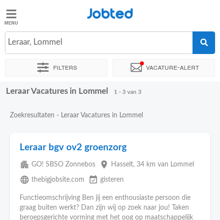
Jobted
Jobted
Leraar, Lommel
Taal
Filters
Vacature-alert
nl
fr
Leraar Vacatures in Lommel
Sorteer op
Exacte locatie
1 - 3 van 3
Zoekresultaten - Leraar Vacatures in Lommel
Leraar bgv ov2 groenzorg
apartment
place
GO! SBSO Zonnebos
Hasselt
, 34 km van Lommel
language
event_available
thebigjobsite.com
gisteren
Functieomschrijving Ben jij een enthousiaste persoon die
graag buiten werkt? Dan zijn wij op zoek naar jou! Taken
beroepsgerichte vorming met het oog op maatschappelijk