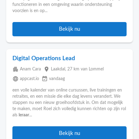
functioneren in een omgeving waarin ondersteuning
voorzien is en op...
Bekijk nu
Digital Operations Lead
apartment
place
Anam Cara
Laakdal
, 27 km van Lommel
language
event_available
appcast.io
vandaag
een volle kalender van online cursussen, live trainingen en
retraites, en een missie die elke dag levens verandert. We
stappen nu een nieuw groeihoofdstuk in. Om dat mogelijk
te maken, moet Roel zich volledig kunnen richten op zijn rol
als
leraar
...
Bekijk nu