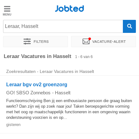
Jobted
Jobted
Leraar, Hasselt
Taal
Filters
Vacature-alert
nl
fr
Sorteer op
Exacte locatie
Leraar Vacatures in Hasselt
1 - 6 van 6
Zoekresultaten - Leraar Vacatures in Hasselt
Leraar bgv ov2 groenzorg
GO! SBSO Zonnebos
-
Hasselt
Functieomschrijving Ben jij een enthousiaste persoon die graag buiten
werkt? Dan zijn wij op zoek naar jou! Taken beroepsgerichte vorming
met het oog op maatschappelijk functioneren in een omgeving waarin
ondersteuning voorzien is en op...
gisteren