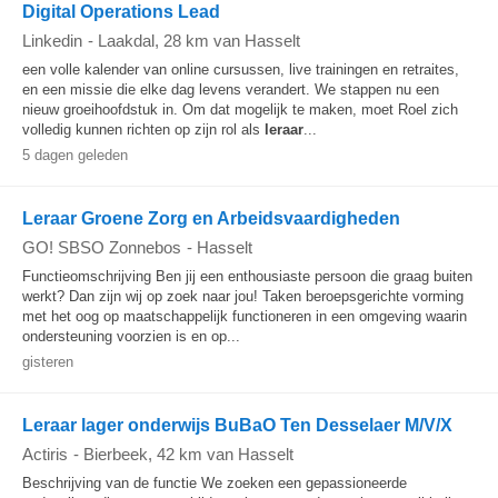
Digital Operations Lead
Linkedin
-
Laakdal
, 28 km van Hasselt
een volle kalender van online cursussen, live trainingen en retraites,
en een missie die elke dag levens verandert. We stappen nu een
nieuw groeihoofdstuk in. Om dat mogelijk te maken, moet Roel zich
volledig kunnen richten op zijn rol als
leraar
...
5 dagen geleden
Leraar Groene Zorg en Arbeidsvaardigheden
GO! SBSO Zonnebos
-
Hasselt
Functieomschrijving Ben jij een enthousiaste persoon die graag buiten
werkt? Dan zijn wij op zoek naar jou! Taken beroepsgerichte vorming
met het oog op maatschappelijk functioneren in een omgeving waarin
ondersteuning voorzien is en op...
gisteren
Leraar lager onderwijs BuBaO Ten Desselaer M/V/X
Actiris
-
Bierbeek
, 42 km van Hasselt
Beschrijving van de functie We zoeken een gepassioneerde