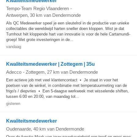
Kwaliteitsmedewerker
Tempo-Team Regio Vlaanderen
-
Antwerpen
, 30 km van Dendermonde
Als QC Medewerker speel je een sleutelrol in de productie van unieke
collectables die wereldwijd harten sneller doen kloppen. Wist je dat
Turnhout hét kloppende hart van innovatie is voor de hele Cartamundi-
groep! Met grote investeringen in de...
vandaag
Kwaliteitsmedewerker | Zottegem | 35u
Adecco
-
Zottegem
, 27 km van Dendermonde
Een actieve job met veel klantencontact • Je staat in voor het
poetsen van de winkel, in combinatie met temperatuurmeting van de
frigo's / diepvries • Een 5-daagse werkweek met wisselende shiften,
tussen 6:00 en 20:00, van maandag tot...
gisteren
Kwaliteitsmedewerker
Oudenaarde
, 40 km van Dendermonde
Over de functie Maak van jouw nauwkeurigheid een troef en groei mee