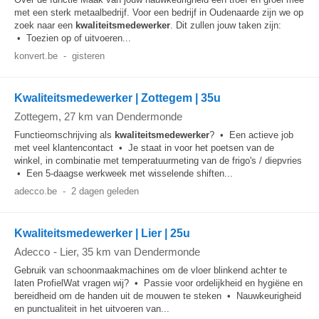
met een sterk metaalbedrijf. Voor een bedrijf in Oudenaarde zijn we op
zoek naar een
kwaliteitsmedewerker
. Dit zullen jouw taken zijn:
• Toezien op of uitvoeren...
konvert.be
-
gisteren
Kwaliteitsmedewerker | Zottegem | 35u
Zottegem
, 27 km van Dendermonde
Functieomschrijving als
kwaliteitsmedewerker
? • Een actieve job
met veel klantencontact • Je staat in voor het poetsen van de
winkel, in combinatie met temperatuurmeting van de frigo's / diepvries
• Een 5-daagse werkweek met wisselende shiften...
adecco.be
-
2 dagen geleden
Kwaliteitsmedewerker | Lier | 25u
Adecco
-
Lier
, 35 km van Dendermonde
Gebruik van schoonmaakmachines om de vloer blinkend achter te
laten ProfielWat vragen wij? • Passie voor ordelijkheid en hygiëne en
bereidheid om de handen uit de mouwen te steken • Nauwkeurigheid
en punctualiteit in het uitvoeren van...