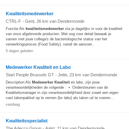
Kwaliteitsmedewerker
CTRL-F
-
Gent
, 26 km van Dendermonde
Functie Als
kwaliteitsmedewerker
sta je dagelijks in voor de kwaliteit
van onze afgeleverde producten. Met oog voor detail bewaak je
samen met jouw collega's de bacteriologische status van het
verwerkingsproces (Food Safety), vanaf de aanvoer...
5 dagen geleden
Medewerker Kwaliteit en Labo
Start People Brussels GT
-
Jette
, 23 km van Dendermonde
Description Als
Medewerker Kwaliteit
en labo, zijn jouw
verantwoordelijkheden de volgende : • Ondersteunen van de
Kwaliteitsmanager in zijn verantwoordelijkheid door zowel een eigen
vast takenpakket op te nemen (bv labo) als taken uit te voeren...
vandaag
Kwaliteitsspecialist
The Adecco Group
-
Aalst
, 11 km van Dendermonde