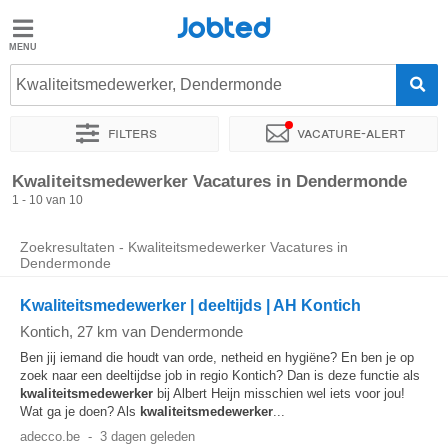
Jobted
Jobted
Kwaliteitsmedewerker, Dendermonde
Taal
Filters
Vacature-alert
nl
fr
Sorteer op
Exacte locatie
Kwaliteitsmedewerker Vacatures in Dendermonde
1 - 10 van 10
Zoekresultaten - Kwaliteitsmedewerker Vacatures in
Dendermonde
Kwaliteitsmedewerker | deeltijds | AH Kontich
Kontich
, 27 km van Dendermonde
Ben jij iemand die houdt van orde, netheid en hygiëne? En ben je op
zoek naar een deeltijdse job in regio Kontich? Dan is deze functie als
kwaliteitsmedewerker
bij Albert Heijn misschien wel iets voor jou!
Wat ga je doen? Als
kwaliteitsmedewerker
...
adecco.be
-
3 dagen geleden