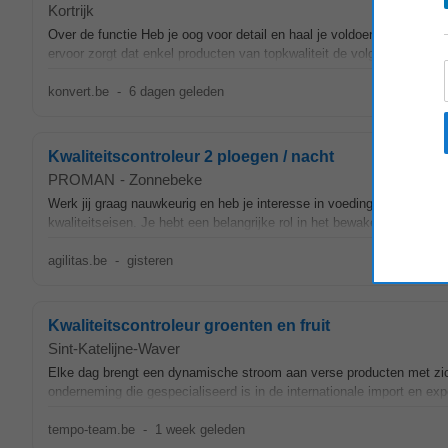
Kortrijk
Over de functie Heb je oog voor detail en haal je voldoening uit kwal
ervoor zorgt dat enkel producten van topkwaliteit de volgende stap...
konvert.be
-
6 dagen geleden
Kwaliteitscontroleur 2 ploegen / nacht
PROMAN
-
Zonnebeke
Werk jij graag nauwkeurig en heb je interesse in voeding? Als quality
kwaliteitseisen. Je hebt een belangrijke rol in het bewaken van voedsel
agilitas.be
-
gisteren
Kwaliteitscontroleur groenten en fruit
Sint-Katelijne-Waver
Elke dag brengt een dynamische stroom aan verse producten met z
onderneming die gespecialiseerd is in de internationale import en exp
tempo-team.be
-
1 week geleden