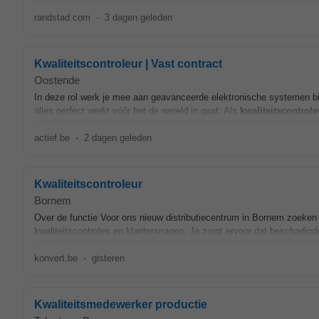
randstad.com
-
3 dagen geleden
Kwaliteitscontroleur | Vast contract
Oostende
In deze rol werk je mee aan geavanceerde elektronische systemen binn
alles perfect werkt vóór het de wereld in gaat. Als
kwaliteitscontrole
actief.be
-
2 dagen geleden
Kwaliteitscontroleur
Bornem
Over de functie Voor ons nieuw distributiecentrum in Bornem zoeke
kwaliteitscontroles en klantenvragen. Je zorgt ervoor dat beschadigde,
konvert.be
-
gisteren
Kwaliteitsmedewerker productie