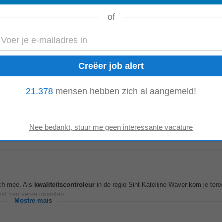
of
iteit? Voor een metaalverwerkend bedrijf in Kortrijk zoeken we een
Kwaliteitsc
Mostre mais
21.378
mensen hebben zich al aangemeld!
 control medewerker in de nacht zorg jij ervoor dat producten voldoen aan de j
veiligheid tijdens het...
Mostre mais
ich mee. Als
kwaliteitscontroleur
in de regio Sint-Katelijne-Waver kom je tere
ort van verse groenten...
Mostre mais