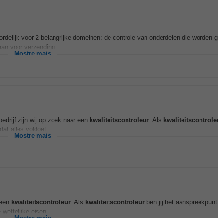
rdelijk voor 2 belangrijke domeinen: de controle van onderdelen die worden g
aan voor verzending...
Mostre mais
edrijf zijn wij op zoek naar een
kwaliteitscontroleur
. Als
kwaliteitscontrole
at alles voldoet...
Mostre mais
 een
kwaliteitscontroleur
. Als
kwaliteitscontroleur
ben jij hét aanspreekpunt
wettelijke eisen...