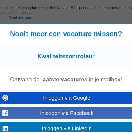
n volledig volgens plan ons atelier verlaat. Wat je doet: • Uitvoeren van visue
en van afwijkingen...
Mostre mais
Nooit meer een vacature missen?
Kwaliteitscontroleur
Ontvang de
laatste vacatures
in je mailbox!
n de kwaliteit binnen een hoogtechnologische productieomgeving. Je werkt me
Inloggen via Google
oor te zorgen dat elk...
Mostre mais
Inloggen via Facebook
Inloggen via Linkedin