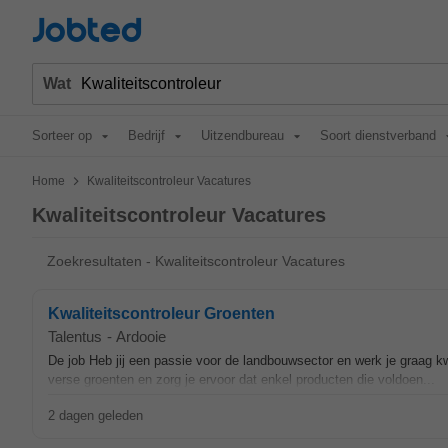
Jobted
Wat
Sorteer op
Bedrijf
Uitzendbureau
Soort dienstverband
>
Home
Kwaliteitscontroleur Vacatures
Kwaliteitscontroleur Vacatures
Zoekresultaten - Kwaliteitscontroleur Vacatures
Kwaliteitscontroleur Groenten
Talentus
-
Ardooie
De job Heb jij een passie voor de landbouwsector en werk je graag kw
verse groenten en zorg je ervoor dat enkel producten die voldoen...
2 dagen geleden