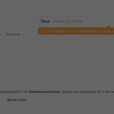
Waar
Tip: Voer plaats in om resultaten in de regio
Werkuren
aliteitsgericht? Als
Kwaliteitscontroleur
speel je een belangrijke rol in het 
Mostre mais