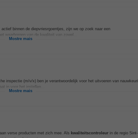
, actief binnen de diepvriesrgoentjes, zijn we op zoek naar een
 het waarborgen van de kwaliteit van zowel...
Mostre mais
che inspectie (m/v/x) ben je verantwoordelijk voor het uitvoeren van nauwkeur
t in voor het instellen...
Mostre mais
 aan verse producten met zich mee. Als
kwaliteitscontroleur
in de regio Sint-