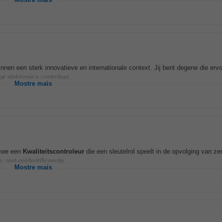
Mostre mais
en een sterk innovatieve en internationale context. Jij bent degene die ervo
ur
elektronica controleer...
Mostre mais
n we een
Kwaliteitscontroleur
die een sleutelrol speelt in de opvolging van ze
 niet-geïdentificeerde...
Mostre mais