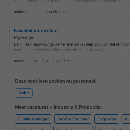
Waver kom je terecht in een onderneming die gespecialiseerd is in de 
actiris.brussels
-
1 week geleden
Kwaliteitscontroleur
Poperinge
Ben jij een nauwkeurige werker met een scherp oog voor detail? Voor 
naar een gedreven
Kwaliteitscontroleur
. In deze rol ben jij de laatst
randstad.com
-
1 week geleden
Deze bedrijven zoeken nu personeel:
Actiris
Meer vacatures – Industrie & Productie:
Quality Manager
Service Engineer
Dagdienst
Au