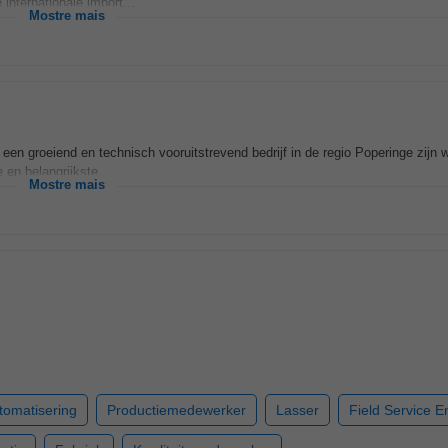
internationale import...
Mostre mais
een groeiend en technisch vooruitstrevend bedrijf in de regio Poperinge zijn w
e en belangrijkste...
Mostre mais
tomatisering
Productiemedewerker
Lasser
Field Service E