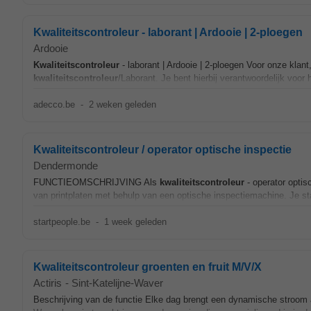
Kwaliteitscontroleur - laborant | Ardooie | 2-ploegen
Ardooie
Kwaliteitscontroleur
- laborant | Ardooie | 2-ploegen Voor onze klant
kwaliteitscontroleur
/Laborant. Je bent hierbij verantwoordelijk voor
adecco.be
-
2 weken geleden
Kwaliteitscontroleur / operator optische inspectie
Dendermonde
FUNCTIEOMSCHRIJVING Als
kwaliteitscontroleur
- operator optis
van printplaten met behulp van een optische inspectiemachine. Je staa
startpeople.be
-
1 week geleden
Kwaliteitscontroleur groenten en fruit M/V/X
Actiris
-
Sint-Katelijne-Waver
Beschrijving van de functie Elke dag brengt een dynamische stroom