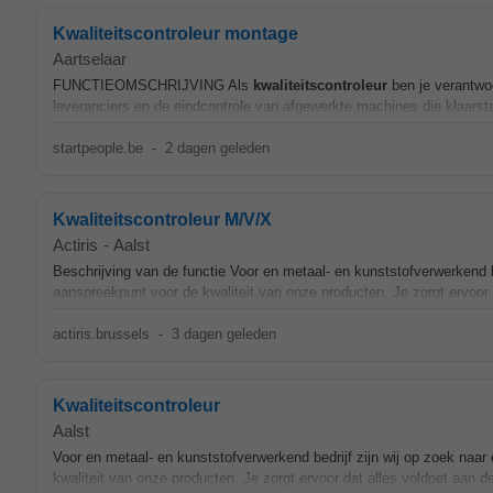
Kwaliteitscontroleur montage
Aartselaar
FUNCTIEOMSCHRIJVING Als
kwaliteitscontroleur
ben je verantwoo
leveranciers en de eindcontrole van afgewerkte machines die klaarst
startpeople.be
-
2 dagen geleden
Kwaliteitscontroleur M/V/X
Actiris
-
Aalst
Beschrijving van de functie Voor en metaal- en kunststofverwerkend b
aanspreekpunt voor de kwaliteit van onze producten. Je zorgt ervoor d
actiris.brussels
-
3 dagen geleden
Kwaliteitscontroleur
Aalst
Voor en metaal- en kunststofverwerkend bedrijf zijn wij op zoek naar
kwaliteit van onze producten. Je zorgt ervoor dat alles voldoet aan de 