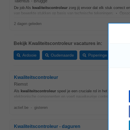
Talentus
-
Brugge
De job Als
kwaliteitscontroleur
zorg jij ervoor dat elk stuk correct e
van bewerkte stukken op basis van technische tekeningen; • Opspor
2 dagen geleden
Bekijk Kwaliteitscontroleur vacatures in:
Ardooie
Oudenaarde
Poperinge
Kwaliteitscontroleur
Riemst
Als
kwaliteitscontroleur
speel je een cruciale rol in het bewaken va
elektronische componenten en voert nauwkeurige controles uit om erv
actief.be
-
gisteren
Kwaliteitscontroleur - daguren