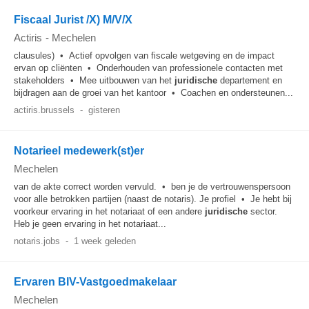
Fiscaal Jurist /X) M/V/X
Actiris
-
Mechelen
clausules) • Actief opvolgen van fiscale wetgeving en de impact
ervan op cliënten • Onderhouden van professionele contacten met
stakeholders • Mee uitbouwen van het
juridische
departement en
bijdragen aan de groei van het kantoor • Coachen en ondersteunen...
actiris.brussels
-
gisteren
Notarieel medewerk(st)er
Mechelen
van de akte correct worden vervuld. • ben je de vertrouwenspersoon
voor alle betrokken partijen (naast de notaris). Je profiel • Je hebt bij
voorkeur ervaring in het notariaat of een andere
juridische
sector.
Heb je geen ervaring in het notariaat...
notaris.jobs
-
1 week geleden
Ervaren BIV-Vastgoedmakelaar
Mechelen