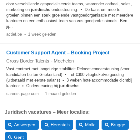
door verschillende gespecialiseerde teams, waaronder onthaal, sales,
marketing en
juridische
ondersteuning. • De kans om mee te
groeien binnen een sterk groeiende vastgoedorganisatie met meerdere
kantoren en een enthousiast team van vastgoedprofessionals. Ben
jij...
actief.be
-
1 week geleden
Customer Support Agent – Booking Project
Cross Border Talents
-
Mechelen
Vast contract met langdurige stabiliteit Relocatieondersteuning (voor
kandidaten buiten Griekenland) • Tot €300 vliegticketvergoeding
(uitbetaald met eerste salaris) • 3 weken hotelaccommodatie dichtbij
kantoor • Ondersteuning bij
juridische
...
careers-page.com
-
1 maand geleden
Juridisch vacatures – Meer locaties:
Antwerpen
Herentals
Malle
Brugge
Gent