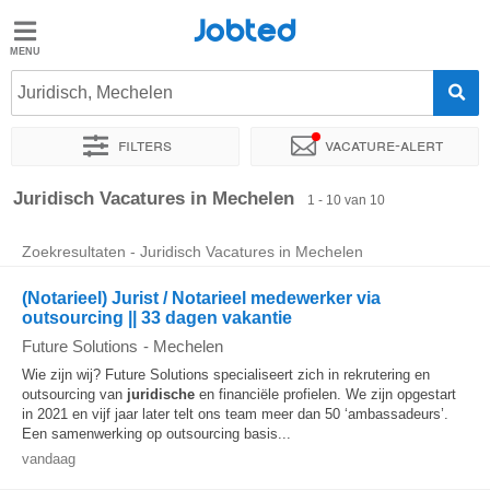
Jobted
Jobted
Juridisch, Mechelen
Taal
Filters
Vacature-alert
nl
fr
Sorteer op
Exacte locatie
Bedrijf
Salarissen
Juridisch Vacatures in Mechelen
1 - 10 van 10
Zoekresultaten - Juridisch Vacatures in Mechelen
(Notarieel) Jurist / Notarieel medewerker via
outsourcing || 33 dagen vakantie
Future Solutions
-
Mechelen
Wie zijn wij? Future Solutions specialiseert zich in rekrutering en
outsourcing van
juridische
en financiële profielen. We zijn opgestart
in 2021 en vijf jaar later telt ons team meer dan 50 ‘ambassadeurs’.
Een samenwerking op outsourcing basis...
vandaag