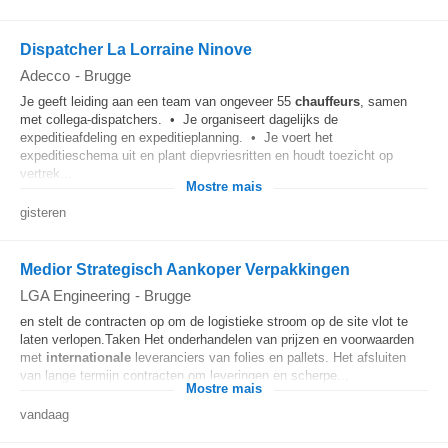
Dispatcher La Lorraine Ninove
Adecco
-
Brugge
Je geeft leiding aan een team van ongeveer 55
chauffeurs
, samen
met collega-dispatchers. • Je organiseert dagelijks de
expeditieafdeling en expeditieplanning. • Je voert het
expeditieschema uit en plant diepvriesritten en houdt toezicht op
vertrek...
Mostre mais
gisteren
Medior Strategisch Aankoper Verpakkingen
LGA Engineering
-
Brugge
en stelt de contracten op om de logistieke stroom op de site vlot te
laten verlopen.Taken Het onderhandelen van prijzen en voorwaarden
met
internationale
leveranciers van folies en pallets. Het afsluiten
van lange termijn contracten om leveringen en scherpe...
Mostre mais
vandaag