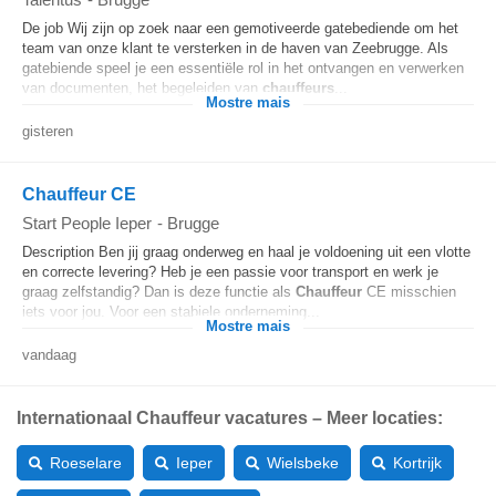
De job Wij zijn op zoek naar een gemotiveerde gatebediende om het
team van onze klant te versterken in de haven van Zeebrugge. Als
gatebiende speel je een essentiële rol in het ontvangen en verwerken
van documenten, het begeleiden van
chauffeurs
...
Mostre mais
gisteren
Chauffeur CE
Start People Ieper
-
Brugge
Description Ben jij graag onderweg en haal je voldoening uit een vlotte
en correcte levering? Heb je een passie voor transport en werk je
graag zelfstandig? Dan is deze functie als
Chauffeur
CE misschien
iets voor jou. Voor een stabiele onderneming...
Mostre mais
vandaag
Internationaal Chauffeur vacatures – Meer locaties:
Roeselare
Ieper
Wielsbeke
Kortrijk