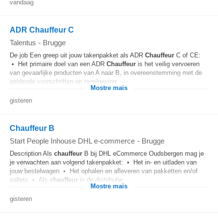
vandaag
ADR Chauffeur C
Talentus
-
Brugge
De job Een greep uit jouw takenpakket als ADR
Chauffeur
C of CE:
• Het primaire doel van een ADR
Chauffeur
is het veilig vervoeren
van gevaarlijke producten van A naar B, in overeenstemming met de
geldende voorschriften en regelgeving...
Mostre mais
gisteren
Chauffeur B
Start People Inhouse DHL e-commerce
-
Brugge
Description Als
chauffeur
B bij DHL eCommerce Oudsbergen mag je
je verwachten aan volgend takenpakket: • Het in- en uitladen van
jouw bestelwagen • Het ophalen en afleveren van pakketten en/of
pallets • Als
chauffeur
in de distributie...
Mostre mais
gisteren