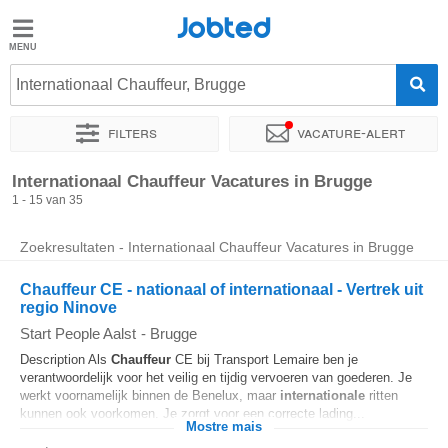
Jobted
Jobted
Internationaal Chauffeur, Brugge
Taal
Filters
Vacature-alert
nl
fr
Sorteer op
Exacte locatie
Bedrijf
Uitzendbureau
Soo
Internationaal Chauffeur Vacatures in Brugge
1 - 15 van 35
Zoekresultaten - Internationaal Chauffeur Vacatures in Brugge
Chauffeur CE - nationaal of internationaal - Vertrek uit
regio Ninove
Start People Aalst
-
Brugge
Description Als
Chauffeur
CE bij Transport Lemaire ben je
verantwoordelijk voor het veilig en tijdig vervoeren van goederen. Je
werkt voornamelijk binnen de Benelux, maar
internationale
ritten
kunnen ook voorkomen. Je zorgt voor een correcte lading...
Mostre mais