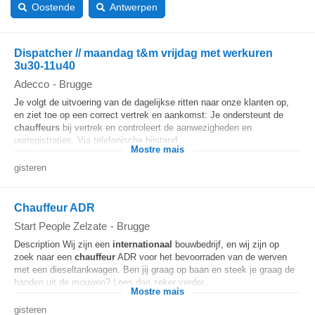
Oostende
Antwerpen
Dispatcher // maandag t&m vrijdag met werkuren
3u30-11u40
Adecco
-
Brugge
Je volgt de uitvoering van de dagelijkse ritten naar onze klanten op,
en ziet toe op een correct vertrek en aankomst: Je ondersteunt de
chauffeurs
bij vertrek en controleert de aanwezigheden en
uurregistraties. Via telefonische bijstand...
Mostre mais
gisteren
Chauffeur ADR
Start People Zelzate
-
Brugge
Description Wij zijn een
internationaal
bouwbedrijf, en wij zijn op
zoek naar een
chauffeur
ADR voor het bevoorraden van de werven
met een dieseltankwagen. Ben jij graag op baan en steek je graag de
handen uit de mouwen? Lees dan zeker verder...
Mostre mais
gisteren