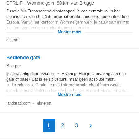
CTRL-F
-
Wommelgem
, 90 km van Brugge
Functie Als Transportcoördinator speel je een centrale rol in het
organiseren van efficiënte
internationale
transportstromen door heel
Europa. Vanuit het kantoor in Wommelgem werk je nauw samen met
klanten, vervoerders en
chauffeurs
om ervoor...
Mostre mais
gisteren
Bediende gate
Brugge
gelijkwaardig door ervaring. • Ervaring: Heb je al ervaring aan een
gate of balie? Dat is een pluspunt, maar geen absolute must.
• Talenkennis: Omdat je met
internationale
chauffeurs
werkt,
spreek je goed Nederlands en heb je kennis van het Frans, Engels...
Mostre mais
randstad.com
-
gisteren
1
2
3