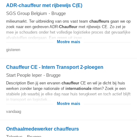
ADR-chauffeur met rijbewijs C(E)
SGS Group Belgium
-
Brugge
milieumarkt. Ter uitbreiding van ons vast team
chauffeurs
gaan we op
zoek naar een gedreven ADR-
Chauffeur
met rijbewijs CE. Zo zet je
mee je schouders onder het volledige logistieke proces dat gevaarlijke
afvalstoffen ondergaan. Een greep uit jouw...
Mostre mais
gisteren
Chauffeur CE - Intern Transport 2-ploegen
Start People Ieper
-
Brugge
Description Ben jij een ervaren
chauffeur
CE en wil je dicht bij huis
werken zonder lange nationale of
internationale
ritten? Zoek je een
stabiele job waarbij je elke dag naar huis terugkeert en toch actief blijft
in transport en logistiek...
Mostre mais
vandaag
Onthaalmedewerker chauffeurs
Talentus
-
Brugge