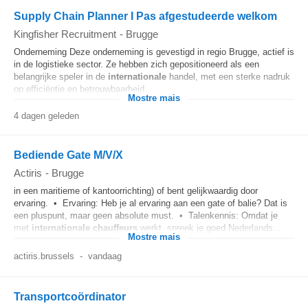
Supply Chain Planner I Pas afgestudeerde welkom
Kingfisher Recruitment
-
Brugge
Onderneming Deze onderneming is gevestigd in regio Brugge, actief is
in de logistieke sector. Ze hebben zich gepositioneerd als een
belangrijke speler in de
internationale
handel, met een sterke nadruk
op efficiëntie en betrouwbaarheid...
Mostre mais
4 dagen geleden
Bediende Gate M/V/X
Actiris
-
Brugge
in een maritieme of kantoorrichting) of bent gelijkwaardig door
ervaring. • Ervaring: Heb je al ervaring aan een gate of balie? Dat is
een pluspunt, maar geen absolute must. • Talenkennis: Omdat je
met
internationale
chauffeurs
werkt, spreek je goed Nederlands...
Mostre mais
actiris.brussels
-
vandaag
Transportcoördinator