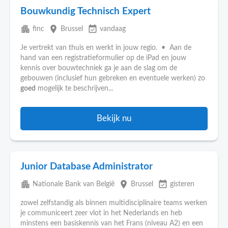
Bouwkundig Technisch Expert
apartment
place
event_available
finc
Brussel
vandaag
Je vertrekt van thuis en werkt in jouw regio. • Aan de
hand van een registratieformulier op de iPad en jouw
kennis over bouwtechniek ga je aan de slag om de
gebouwen (inclusief hun gebreken en eventuele werken) zo
goed
mogelijk te beschrijven...
Bekijk nu
Junior Database Administrator
apartment
place
event_available
Nationale Bank van België
Brussel
gisteren
zowel zelfstandig als binnen multidisciplinaire teams werken
je communiceert zeer vlot in het Nederlands en heb
minstens een basiskennis van het Frans (niveau A2) en een