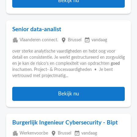
Bekijk nu
Senior data-analist
apartment
place
event_available
Vlaanderen connect.
Brussel
vandaag
over sterke analytische vaardigheden en hebt oog voor
detail en consistentie. Je werkt gestructureerd en zorgvuldig
en je kan de risico’s en complexiteit van opdrachten
goed
inschatten. Project- & Procesvaardigheden • Je bent
vertrouwd met projectmatig...
Bekijk nu
Burgerlijk Ingenieur Cybersecurity - Bipt
apartment
place
event_available
Werkenvoor.be
Brussel
vandaag