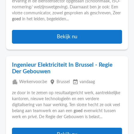
ervaring in de dienstensector opgedaan (schoonmaak, ISO-
normering/ welzijnswetgeving). Daarnaast ben je ook: Een
vlotte communicator, zowel gesproken als geschreven, Zeer
goed
in het leiden, begeleiden...
Bekijk nu
Ingenieur Elektriciteit In Brussel - Regie
Der Gebouwen
apartment
place
event_available
Werkenvoor.be
Brussel
vandaag
ze door in te zetten op resultaatgericht werk, aantrekkelijke
kantoren, nieuwe technologieën en een verdere
digitalisering van haar werking. Ten slotte hecht ze ook veel
belang aan teamwerk en aan een
goed
evenwicht tussen
werk en privé. De Regie der Gebouwen is belast...