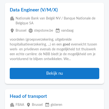
Data Engineer (V/M/X)
apartment
Nationale Bank van België NV / Banque Nationale de
Belgique SA
place
language
event_available
Brussel
stepstone.be
vandaag
voordelen (groepsverzekering, uitgebreide
hospitalisatieverzekering, ...) en een
goed
evenwicht tussen
werk- en privéleven evenals de mogelijkheid tot thuiswerk
een echte carrière: de NBB biedt je de mogelijkheid om je
voortdurend te blijven ontwikkelen. We...
Bekijk nu
Head of transport
apartment
place
event_available
FBAA
Brussel
gisteren