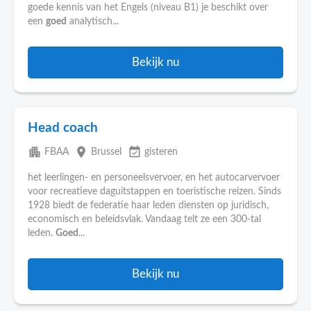
goede kennis van het Engels (niveau B1) je beschikt over
een
goed
analytisch...
Bekijk nu
Head coach
apartment
place
event_available
FBAA
Brussel
gisteren
het leerlingen- en personeelsvervoer, en het autocarvervoer
voor recreatieve daguitstappen en toeristische reizen. Sinds
1928 biedt de federatie haar leden diensten op juridisch,
economisch en beleidsvlak. Vandaag telt ze een 300-tal
leden.
Goed
...
Bekijk nu