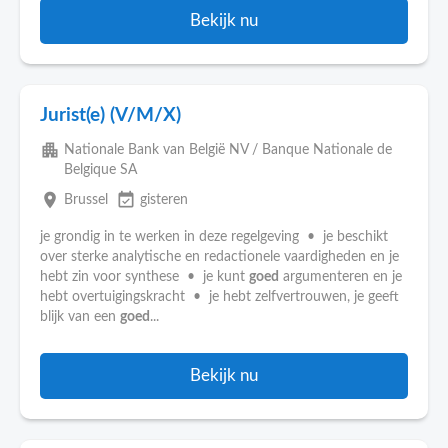
Bekijk nu
Jurist(e) (V/M/X)
apartment
Nationale Bank van België NV / Banque Nationale de
Belgique SA
place
event_available
Brussel
gisteren
je grondig in te werken in deze regelgeving • je beschikt
over sterke analytische en redactionele vaardigheden en je
hebt zin voor synthese • je kunt
goed
argumenteren en je
hebt overtuigingskracht • je hebt zelfvertrouwen, je geeft
blijk van een
goed
...
Bekijk nu