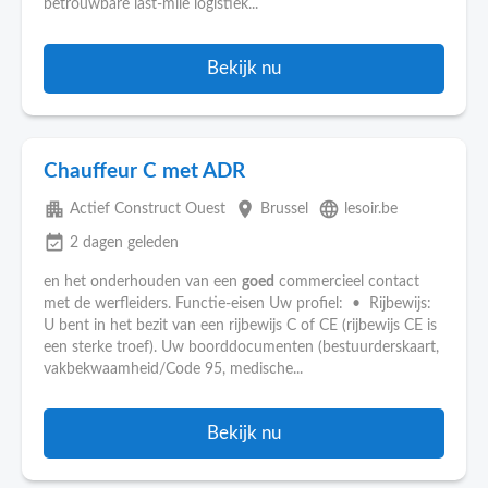
betrouwbare last-mile logistiek...
Bekijk nu
Chauffeur C met ADR
apartment
place
language
Actief Construct Ouest
Brussel
lesoir.be
event_available
2 dagen geleden
en het onderhouden van een
goed
commercieel contact
met de werfleiders. Functie-eisen Uw profiel: • Rijbewijs:
U bent in het bezit van een rijbewijs C of CE (rijbewijs CE is
een sterke troef). Uw boorddocumenten (bestuurderskaart,
vakbekwaamheid/Code 95, medische...
Bekijk nu