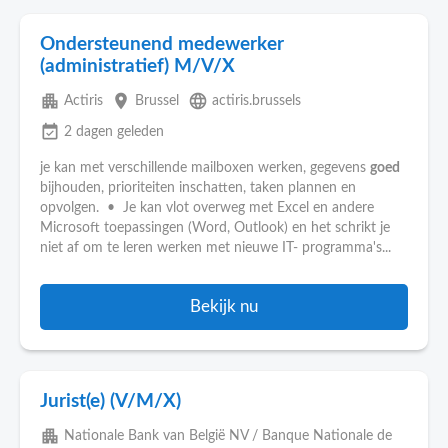
Ondersteunend medewerker
(administratief) M/V/X
apartment
place
language
Actiris
Brussel
actiris.brussels
event_available
2 dagen geleden
je kan met verschillende mailboxen werken, gegevens
goed
bijhouden, prioriteiten inschatten, taken plannen en
opvolgen. • Je kan vlot overweg met Excel en andere
Microsoft toepassingen (Word, Outlook) en het schrikt je
niet af om te leren werken met nieuwe IT- programma's...
Bekijk nu
Jurist(e) (V/M/X)
apartment
Nationale Bank van België NV / Banque Nationale de