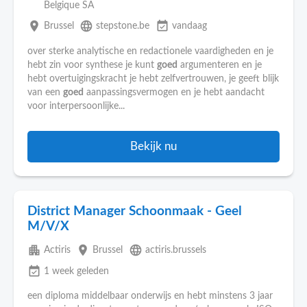
Belgique SA
place
language
event_available
Brussel
stepstone.be
vandaag
over sterke analytische en redactionele vaardigheden en je
hebt zin voor synthese je kunt
goed
argumenteren en je
hebt overtuigingskracht je hebt zelfvertrouwen, je geeft blijk
van een
goed
aanpassingsvermogen en je hebt aandacht
voor interpersoonlijke...
Bekijk nu
District Manager Schoonmaak - Geel
M/V/X
apartment
place
language
Actiris
Brussel
actiris.brussels
event_available
1 week geleden
een diploma middelbaar onderwijs en hebt minstens 3 jaar