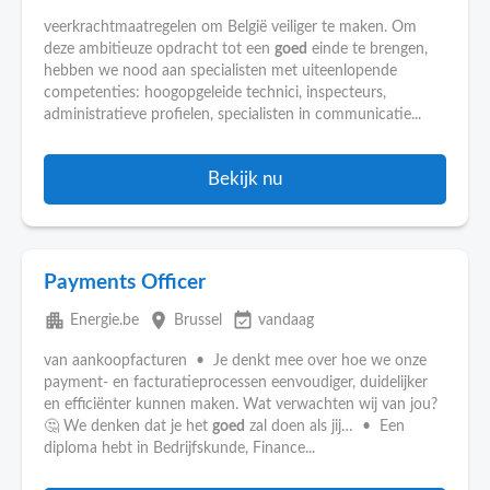
veerkrachtmaatregelen om België veiliger te maken. Om
deze ambitieuze opdracht tot een
goed
einde te brengen,
hebben we nood aan specialisten met uiteenlopende
competenties: hoogopgeleide technici, inspecteurs,
administratieve profielen, specialisten in communicatie...
Bekijk nu
Payments Officer
apartment
place
event_available
Energie.be
Brussel
vandaag
van aankoopfacturen • Je denkt mee over hoe we onze
payment- en facturatieprocessen eenvoudiger, duidelijker
en efficiënter kunnen maken. Wat verwachten wij van jou?
🤔 We denken dat je het
goed
zal doen als jij… • Een
diploma hebt in Bedrijfskunde, Finance...