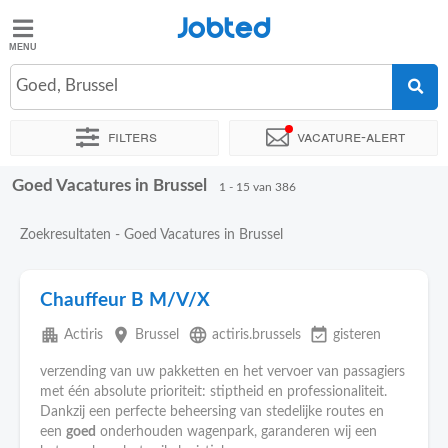
Jobted
Jobted
Goed, Brussel
Taal
Filters
Vacature-alert
nl
fr
Goed Vacatures in Brussel
Sorteer op
Exacte locatie
Bedrijf
Uitzendbureau
Soo
1 - 15 van 386
Zoekresultaten - Goed Vacatures in Brussel
Chauffeur B M/V/X
apartment
place
language
event_available
Actiris
Brussel
actiris.brussels
gisteren
verzending van uw pakketten en het vervoer van passagiers
met één absolute prioriteit: stiptheid en professionaliteit.
Dankzij een perfecte beheersing van stedelijke routes en
een
goed
onderhouden wagenpark, garanderen wij een