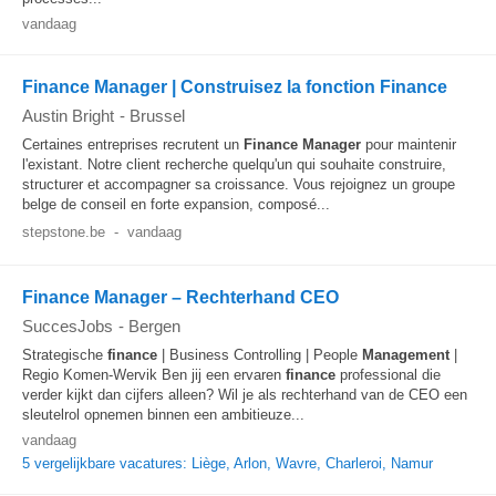
vandaag
Finance Manager | Construisez la fonction Finance
Austin Bright
-
Brussel
Certaines entreprises recrutent un
Finance
Manager
pour maintenir
l'existant. Notre client recherche quelqu'un qui souhaite construire,
structurer et accompagner sa croissance. Vous rejoignez un groupe
belge de conseil en forte expansion, composé...
stepstone.be
-
vandaag
Finance Manager – Rechterhand CEO
SuccesJobs
-
Bergen
Strategische
finance
| Business Controlling | People
Management
|
Regio Komen-Wervik Ben jij een ervaren
finance
professional die
verder kijkt dan cijfers alleen? Wil je als rechterhand van de CEO een
sleutelrol opnemen binnen een ambitieuze...
vandaag
5 vergelijkbare vacatures: Liège, Arlon, Wavre, Charleroi, Namur