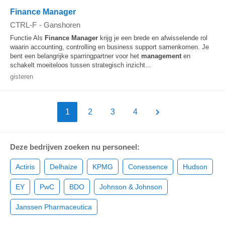
Finance Manager
CTRL-F
-
Ganshoren
Functie Als
Finance
Manager
krijg je een brede en afwisselende rol
waarin accounting, controlling en business support samenkomen. Je
bent een belangrijke sparringpartner voor het
management
en
schakelt moeiteloos tussen strategisch inzicht...
gisteren
1
2
3
4
Deze bedrijven zoeken nu personeel:
Actiris
Delhaize
KPMG
Conessence
Hudson
EY
PwC
BDO
Johnson & Johnson
Janssen Pharmaceutica