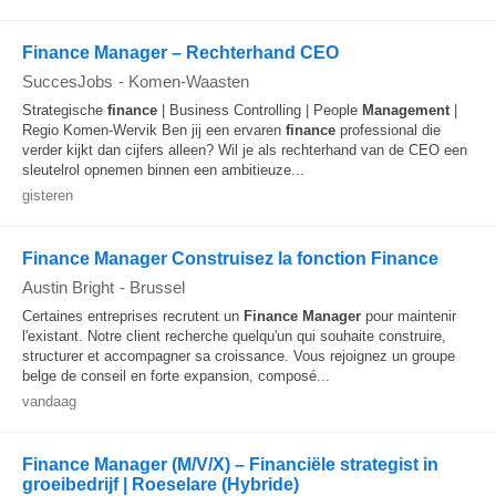
Finance Manager – Rechterhand CEO
SuccesJobs
-
Komen-Waasten
Strategische
finance
| Business Controlling | People
Management
|
Regio Komen-Wervik Ben jij een ervaren
finance
professional die
verder kijkt dan cijfers alleen? Wil je als rechterhand van de CEO een
sleutelrol opnemen binnen een ambitieuze...
gisteren
Finance Manager Construisez la fonction Finance
Austin Bright
-
Brussel
Certaines entreprises recrutent un
Finance
Manager
pour maintenir
l'existant. Notre client recherche quelqu'un qui souhaite construire,
structurer et accompagner sa croissance. Vous rejoignez un groupe
belge de conseil en forte expansion, composé...
vandaag
Finance Manager (M/V/X) – Financiële strategist in
groeibedrijf | Roeselare (Hybride)