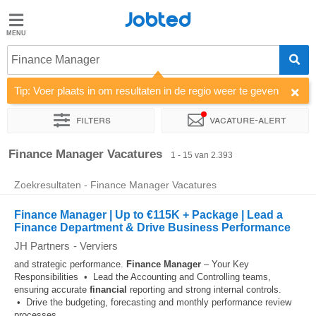
Jobted
Jobted
Finance Manager
Taal
Tip: Voer plaats in om resultaten in de regio weer te geven
nl
fr
Filters
Vacature-alert
Sorteer op
Bedrijf
Uitzendbureau
Soort dienstverband
Finance Manager Vacatures
1 - 15 van 2.393
Zoekresultaten - Finance Manager Vacatures
Finance Manager | Up to €115K + Package | Lead a
Finance Department & Drive Business Performance
JH Partners
-
Verviers
and strategic performance.
Finance
Manager
– Your Key
Responsibilities • Lead the Accounting and Controlling teams,
ensuring accurate
financial
reporting and strong internal controls.
• Drive the budgeting, forecasting and monthly performance review
processes...