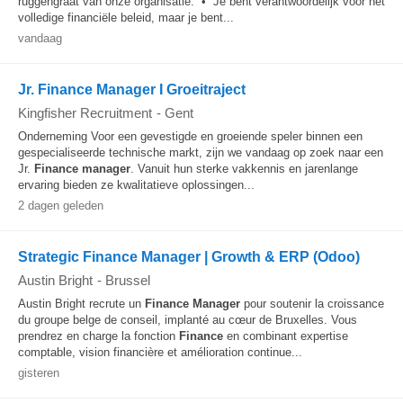
ruggengraat van onze organisatie. • Je bent verantwoordelijk voor het
volledige financiële beleid, maar je bent...
vandaag
Jr. Finance Manager I Groeitraject
Kingfisher Recruitment
-
Gent
Onderneming Voor een gevestigde en groeiende speler binnen een
gespecialiseerde technische markt, zijn we vandaag op zoek naar een
Jr.
Finance
manager
. Vanuit hun sterke vakkennis en jarenlange
ervaring bieden ze kwalitatieve oplossingen...
2 dagen geleden
Strategic Finance Manager | Growth & ERP (Odoo)
Austin Bright
-
Brussel
Austin Bright recrute un
Finance
Manager
pour soutenir la croissance
du groupe belge de conseil, implanté au cœur de Bruxelles. Vous
prendrez en charge la fonction
Finance
en combinant expertise
comptable, vision financière et amélioration continue...
gisteren