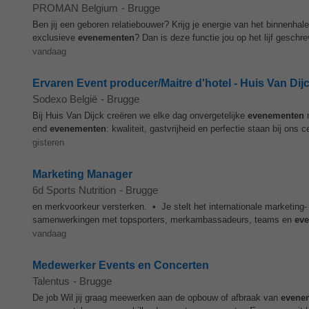
PROMAN Belgium
-
Brugge
Ben jij een geboren relatiebouwer? Krijg je energie van het binnenha
exclusieve
evenementen
? Dan is deze functie jou op het lijf geschr
vandaag
Ervaren Event producer/Maitre d'hotel - Huis Van Dijc
Sodexo België
-
Brugge
Bij Huis Van Dijck creëren we elke dag onvergetelijke
evenementen
m
end
evenementen
: kwaliteit, gastvrijheid en perfectie staan bij ons
gisteren
Marketing Manager
6d Sports Nutrition
-
Brugge
en merkvoorkeur versterken. • Je stelt het internationale marketing
samenwerkingen met topsporters, merkambassadeurs, teams en
ev
vandaag
Medewerker Events en Concerten
Talentus
-
Brugge
De job Wil jij graag meewerken aan de opbouw of afbraak van
evene