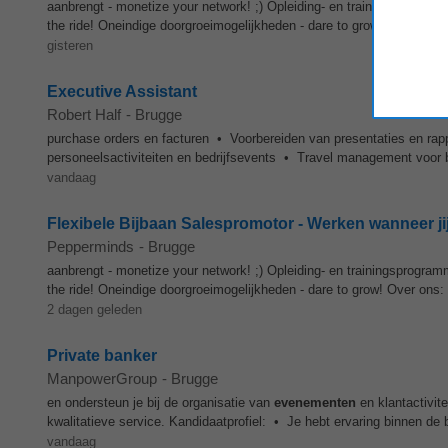
aanbrengt - monetize your network! ;) Opleiding- en trainingsprogr
the ride! Oneindige doorgroeimogelijkheden - dare to grow! Over ons: 
gisteren
Executive Assistant
Robert Half
-
Brugge
purchase orders en facturen • Voorbereiden van presentaties en rap
personeelsactiviteiten en bedrijfsevents • Travel management voor 
vandaag
Flexibele Bijbaan Salespromotor - Werken wanneer jij 
Pepperminds
-
Brugge
aanbrengt - monetize your network! ;) Opleiding- en trainingsprogr
the ride! Oneindige doorgroeimogelijkheden - dare to grow! Over ons: 
2 dagen geleden
Private banker
ManpowerGroup
-
Brugge
en ondersteun je bij de organisatie van
evenementen
en klantactivit
kwalitatieve service. Kandidaatprofiel: • Je hebt ervaring binnen de 
vandaag