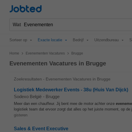
Jobted
Wat
Sorteer op
Exacte locatie
Bedrijf
Uitzendbureau
S
>
>
Home
Evenementen Vacatures
Brugge
Evenementen Vacatures in Brugge
Zoekresultaten - Evenementen Vacatures in Brugge
Logistiek Medewerker Events - 38u (Huis Van Dijck)
Sodexo België
-
Brugge
Meer dan een chauffeur. Jij bent mee de motor achter onze
eveneme
logistiek team dat ervoor zorgt dat alles op het juiste moment, op de j
gisteren
Sales & Event Executive