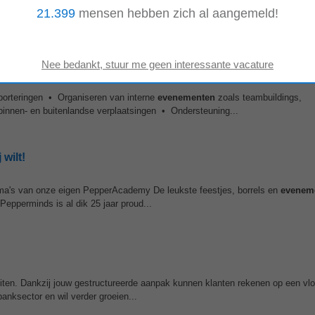
amma's van onze eigen PepperAcademy De leukste feestjes, borrels en
evenem
21.399
mensen hebben zich al aangemeld!
Pepperminds is al dik 25 jaar proud...
porteringen • Organiseren van interne
evenementen
zoals teambuildings,
binnen- en buitenlandse verplaatsingen • Ondersteuning...
wilt!
amma's van onze eigen PepperAcademy De leukste feestjes, borrels en
evenem
Pepperminds is al dik 25 jaar proud...
eiten. Dankzij jouw gestructureerde aanpak kunnen klanten rekenen op een vlo
banksector en wil verder groeien...