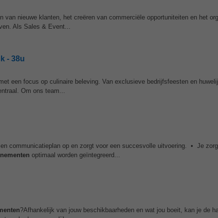
len van nieuwe klanten, het creëren van commerciële opportuniteiten en het or
even. Als Sales & Event...
k - 38u
et een focus op culinaire beleving. Van exclusieve bedrijfsfeesten en huwelij
 centraal. Om ons team...
- en communicatieplan op en zorgt voor een succesvolle uitvoering. • Je zorg
enementen
optimaal worden geïntegreerd...
menten
?Afhankelijk van jouw beschikbaarheden en wat jou boeit, kan je de h