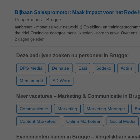
Bijbaan Salespromotor: Maak impact voor het Rode
Pepperminds
-
Brugge
aanbrengt - monetize your network! ;) Opleiding- en trainingsprogr
the ride! Oneindige doorgroeimogelijkheden - dare to grow! Over ons: 
2 dagen geleden
Deze bedrijven zoeken nu personeel in Brugge:
DPG Media
Delhaize
Easi
Sodexo
Actiris
Mediamarkt
SD Worx
Meer vacatures – Marketing & Communicatie in Bru
Communicatie
Marketing
Marketing Manager
Br
Content Marketeer
Online Marketeer
Social Media
Evenementen banen in Brugge – Vergelijkbare vacat