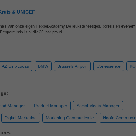
 Kruis & UNICEF
amma's van onze eigen PepperAcademy De leukste feestjes, borrels en
evenem
Pepperminds is al dik 25 jaar proud...
AZ Sint-Lucas
BMW
Brussels Airport
Conessence
KO
gge:
and Manager
Product Manager
Social Media Manager
Digital Marketing
Marketing Communicatie
Hoofd Communic
ures: