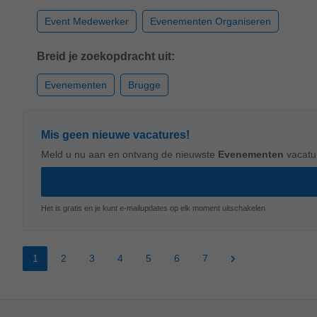
Event Medewerker
Evenementen Organiseren
Breid je zoekopdracht uit:
Evenementen
Brugge
Mis geen nieuwe vacatures!
Meld u nu aan en ontvang de nieuwste
Evenementen
vacatu
Het is gratis en je kunt e-mailupdates op elk moment uitschakelen
1
2
3
4
5
6
7