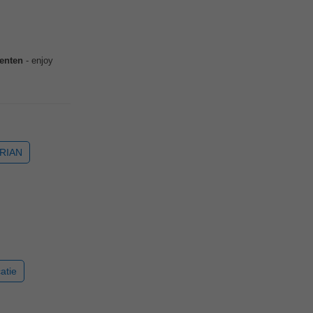
enten
- enjoy
RIAN
atie