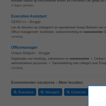
mouwen steken op verschillende events en concerten.Een greep uit h
2 dagen geleden
Executive Assistant
SEMU cv
-
Brugge
van de directeur op strategisch en operationeel niveau Beheren van 
Office management: faciliteiten, kantoorinrichting en
evenementen
Op
vandaag
Officemanager
Unique Belgium
-
Brugge
Organisatie van meetings, zakenreizen en
evenementen
• Contact m
administratieve processen • Samenwerking met collega's over Euro
vandaag
Evenementen vacatures – Meer locaties:
Roeselare
Waregem
Oostende
Avel