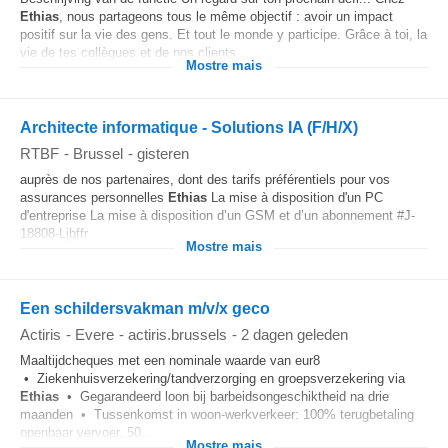
Ethias
, nous partageons tous le même objectif : avoir un impact
positif sur la vie des gens. Et tout le monde y participe. Grâce à toi, la
vie de tes collègues et de nos clients...
Mostre mais
Architecte informatique - Solutions IA (F/H/X)
RTBF
-
Brussel
-
gisteren
auprès de nos partenaires, dont des tarifs préférentiels pour vos
assurances personnelles
Ethias
La mise à disposition d'un PC
d'entreprise La mise à disposition d’un GSM et d’un abonnement #J-
18808-Ljbffr
Mostre mais
Een schildersvakman m/v/x geco
Actiris
-
Evere
-
actiris.brussels
-
2 dagen geleden
Maaltijdcheques met een nominale waarde van eur8
• Ziekenhuisverzekering/tandverzorging en groepsverzekering via
Ethias
• Gegarandeerd loon bij barbeidsongeschiktheid na drie
maanden • Tussenkomst in woon-werkverkeer: 100% terugbetaling
openbaar vervoer, 50...
Mostre mais