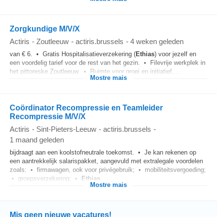
Zorgkundige M/V/X
Actiris
-
Zoutleeuw
-
actiris.brussels
-
4 weken geleden
van € 6. • Gratis Hospitalisatieverzekering (
Ethias
) voor jezelf en
een voordelig tarief voor de rest van het gezin. • Filevrije werkplek in
het pittoreske Zoutleeuw. • Ruimte voor groei en initiatief....
Mostre mais
Coördinator Recompressie en Teamleider
Recompressie M/V/X
Actiris
-
Sint-Pieters-Leeuw
-
actiris.brussels
-
1 maand geleden
bijdraagt aan een koolstofneutrale toekomst. • Je kan rekenen op
een aantrekkelijk salarispakket, aangevuld met extralegale voordelen
zoals: • firmawagen, ook voor privégebruik; • mobiliteitsvergoeding;
• groepsverzekering; •
Ethias
...
Mostre mais
Mis geen nieuwe vacatures!