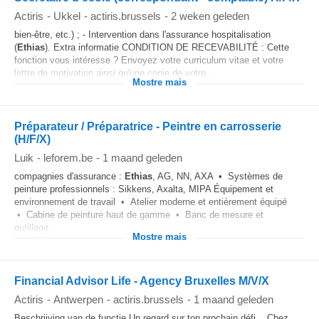
Actiris
-
Ukkel
-
actiris.brussels
-
2 weken geleden
bien-être, etc.) ; - Intervention dans l'assurance hospitalisation
(
Ethias
). Extra informatie CONDITION DE RECEVABILITÉ : Cette
fonction vous intéresse ? Envoyez votre curriculum vitae et votre
lettre de motivation ainsi qu'une copie de votre...
Mostre mais
Préparateur / Préparatrice - Peintre en carrosserie
(H/F/X)
Luik
-
leforem.be
-
1 maand geleden
compagnies d'assurance :
Ethias
, AG, NN, AXA • Systèmes de
peinture professionnels : Sikkens, Axalta, MIPA Équipement et
environnement de travail • Atelier moderne et entièrement équipé
• Cabine de peinture haut de gamme • Banc de mesure et
outillage...
Mostre mais
Financial Advisor Life - Agency Bruxelles M/V/X
Actiris
-
Antwerpen
-
actiris.brussels
-
1 maand geleden
Beschrijving van de functie Un regard sur ton prochain défi... Chez