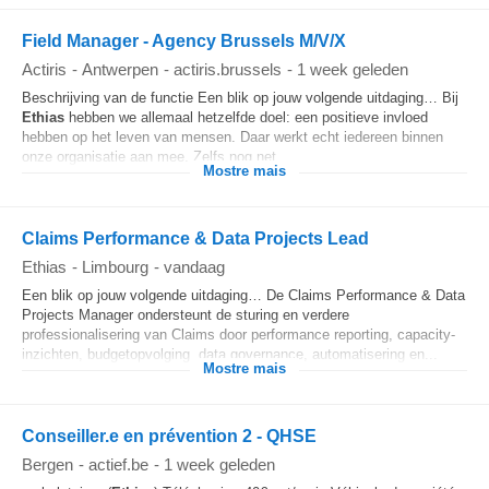
Field Manager - Agency Brussels M/V/X
Actiris
-
Antwerpen
-
actiris.brussels
-
1 week geleden
Beschrijving van de functie Een blik op jouw volgende uitdaging… Bij
Ethias
hebben we allemaal hetzelfde doel: een positieve invloed
hebben op het leven van mensen. Daar werkt echt iedereen binnen
onze organisatie aan mee. Zelfs nog net...
Mostre mais
Claims Performance & Data Projects Lead
Ethias
-
Limbourg
-
vandaag
Een blik op jouw volgende uitdaging… De Claims Performance & Data
Projects Manager ondersteunt de sturing en verdere
professionalisering van Claims door performance reporting, capacity-
inzichten, budgetopvolging, data governance, automatisering en...
Mostre mais
Conseiller.e en prévention 2 - QHSE
Bergen
-
actief.be
-
1 week geleden