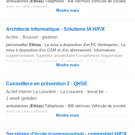
ambulatoires (
Ethias
) Téléphonie : 40€ net/mois Véhicule de société
avec sa carte carburant...
Mostre mais
Architecte informatique - Solutions IA H/F/X
Actiris
-
Brussel
-
gisteren
personnelles
Ethias
; La mise à disposition d'un PC d'entreprise ; La
mise à disposition d'un GSM et d'un abonnement. Informations
supplémentaires Supérieur universitaire Compétences linguistiques
Français (requis) Comprendre : Expérimenté - (C1) Écrire...
Mostre mais
Conseiller.e en prévention 2 - QHSE
Actief Interim La Louvière
-
La Louvière
-
lesoir.be
-
1 week geleden
ambulatoires (
Ethias
) Téléphonie : 40€ net/mois Véhicule de société
avec sa carte carburant...
Mostre mais
Secrétaire d'école (correspondant - comptable) H/F/X