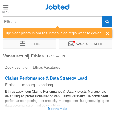
Jobted
Jobted
Ethias
Taal
Tip: Voer plaats in om resultaten in de regio weer te geven
nl
fr
Filters
Vacature-alert
Sorteer op
Bedrijf
Uitzendbureau
Vacatures bij Ethias
1 - 13 van 13
Zoekresultaten - Ethias Vacatures
Claims Performance & Data Strategy Lead
Ethias
-
Limbourg
-
vandaag
Ethias
zoekt een Claims Performance & Data Projects Manager die
de sturing en professionalisering van Claims versterkt. Je combineert
performance reporting met capacity management, budgetopvolging en
data governance om tijdige inzichten...
Mostre mais