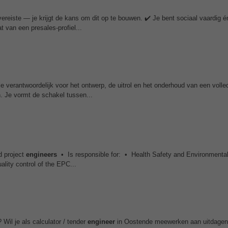
ereiste — je krijgt de kans om dit op te bouwen. ✔️ Je bent sociaal vaardig 
 van een presales-profiel...
e verantwoordelijk voor het ontwerp, de uitrol en het onderhoud van een volled
 Je vormt de schakel tussen...
d project
engineers
• Is responsible for: • Health Safety and Environmental 
lity control of the EPC...
 Wil je als calculator / tender
engineer
in Oostende meewerken aan uitdagen