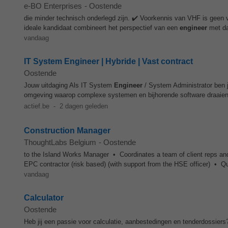
e-BO Enterprises
-
Oostende
die minder technisch onderlegd zijn. ✔️ Voorkennis van VHF is geen v
ideale kandidaat combineert het perspectief van een
engineer
met dat
vandaag
IT System Engineer | Hybride | Vast contract
Oostende
Jouw uitdaging Als IT System
Engineer
/ System Administrator ben j
omgeving waarop complexe systemen en bijhorende software draaien.
actief.be
-
2 dagen geleden
Construction Manager
ThoughtLabs Belgium
-
Oostende
to the Island Works Manager • Coordinates a team of client reps an
EPC contractor (risk based) (with support from the HSE officer) • Qua
vandaag
Calculator
Oostende
Heb jij een passie voor calculatie, aanbestedingen en tenderdossiers?