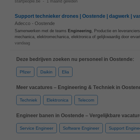
startpeople.be
-
1 maand geleden
Support technieker drones | Oostende | dagwerk | va
Adecco
-
Oostende
Samenwerken met de teams
Engineering
, Productie en leverancier
mechanica, elektromechanica, elektronica of gelijkwaardig door ervari
vandaag
Deze bedrijven zoeken nu personeel in Oostende:
Pfizer
Daikin
Elia
Meer vacatures – Engineering & Techniek in Oosten
Techniek
Elektronica
Telecom
Engineer banen in Oostende – Vergelijkbare vacatur
Service Engineer
Software Engineer
Support Engine