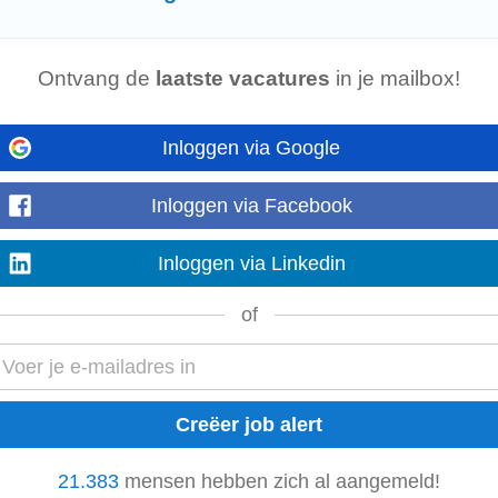
ics
res a Master’s degree in
engineering
or related field, offshore experience, str
Ontvang de
laatste vacatures
in je mailbox!
lish with French as a plus. #J...
Inloggen via Google
 preventieve onderhoudsschema's
Inloggen via Facebook
voor techniekers. Waar nodig digitale technische instructies uitschrijven voor
tsen met betrokken techniekers,
engineers
...
Inloggen via Linkedin
of
chnical discipline. • Proven experience as a Laboratory Technician, Quality Te
management systems...
zoeking binnen Temperature & Relative Humidity...
21.383
mensen hebben zich al aangemeld!