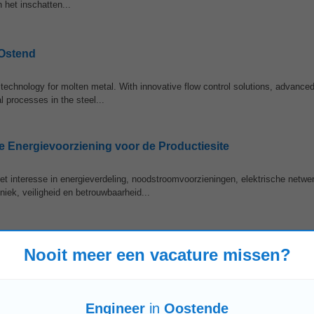
n het inschatten...
 Ostend
technology for molten metal. With innovative flow control solutions, advanced
 processes in the steel...
e Energievoorziening voor de Productiesite
t interesse in energieverdeling, noodstroomvoorzieningen, elektrische netwe
niek, veiligheid en betrouwbaarheid...
Nooit meer een vacature missen?
Menen
Staden
Engineer
in
Oostende