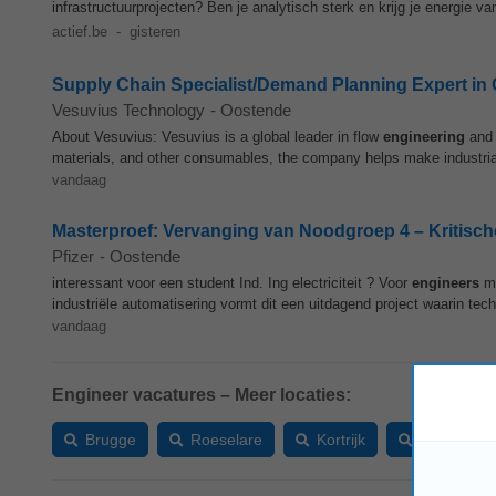
infrastructuurprojecten? Ben je analytisch sterk en krijg je energie va
actief.be
-
gisteren
Supply Chain Specialist/Demand Planning Expert in
Vesuvius Technology
-
Oostende
About Vesuvius: Vesuvius is a global leader in flow
engineering
and 
materials, and other consumables, the company helps make industrial
vandaag
Masterproef: Vervanging van Noodgroep 4 – Kritisch
Pfizer
-
Oostende
interessant voor een student Ind. Ing electriciteit ? Voor
engineers
me
industriële automatisering vormt dit een uitdagend project waarin tech
vandaag
Engineer vacatures – Meer locaties:
Brugge
Roeselare
Kortrijk
Ieper