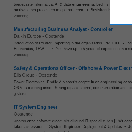
toegepaste informatica, AI & data
engineering
, bedrijfsmanagement b
motivatie om processen te optimaliseren. • Basiskennis van Microsof
vandaag
Manufacturing Business Analyst - Controller
Daikin Europe
-
Oostende
introduction of PowerBI reporting in the organisation. PROFILE • Y
Economics, TEW, … • You have up to 5 years of experience in a simila
vandaag
Safety & Operations Officer - Offshore & Power Elect
Elia Group
-
Oostende
Power Electronics. Profile A Master’s degree in an
engineering
or te
O&M is a strong asset. Strong organisational, communication and coor
gisteren
IT System Engineer
Oostende
waarop onze software draait. Als allround IT-specialist ben jij hét a
taken als ervaren IT System
Engineer
: Deployment & Updates • Je in