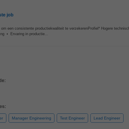
ste job
s om een consistente productiekwaliteit te verzekerenProfiel* Hogere technisch
ng • Ervaring in productie...
de:
es:
er
Manager Engineering
Test Engineer
Lead Engineer