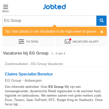
Jobted
Jobted
EG Group
Taal
Tip: Voer plaats in om resultaten in de regio weer te geven
nl
fr
Filters
Vacature-alert
Sorteer op
Bedrijf
Vacatures bij EG Group
1 - 4 van 4
Zoekresultaten - EG Group Vacatures
Claims Specialist Benelux
EG Group
-
Antwerpen
Een informele werksfeer. Over
EG
Group
Wij zijn een
toonaangevende, dynamische Retail organisatie in de sectoren food,
logistiek en tankstations. We werken samen met grote merken zoals
Esso, Texaco, Spar, GoFresh, KFC, Burger King en Starbucks. Onze
focus ligt...