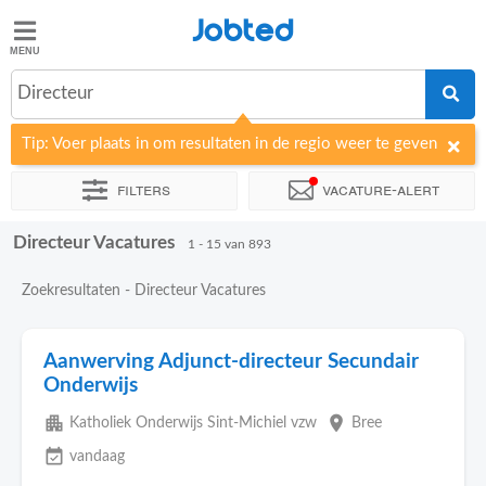
Jobted
Jobted
Directeur
Taal
Tip: Voer plaats in om resultaten in de regio weer te geven
nl
fr
Filters
Vacature-alert
Directeur Vacatures
Sorteer op
Bedrijf
Uitzendbureau
Soort dienstverband
1 - 15 van 893
Zoekresultaten - Directeur Vacatures
Aanwerving Adjunct-directeur Secundair
Onderwijs
apartment
place
Katholiek Onderwijs Sint-Michiel vzw
Bree
event_available
vandaag