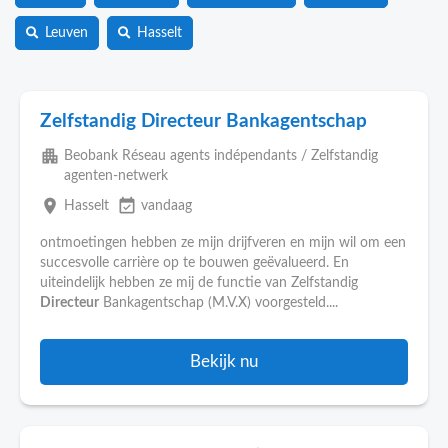
Leuven
Hasselt
Zelfstandig Directeur Bankagentschap
apartment
Beobank Réseau agents indépendants / Zelfstandig
agenten-netwerk
place
event_available
Hasselt
vandaag
ontmoetingen hebben ze mijn drijfveren en mijn wil om een
succesvolle carrière op te bouwen geëvalueerd. En
uiteindelijk hebben ze mij de functie van Zelfstandig
Directeur
Bankagentschap (M.V.X) voorgesteld....
Bekijk nu