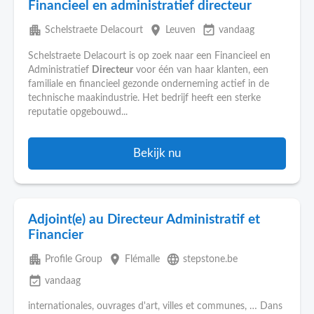
Financieel en administratief directeur
apartment
place
event_available
Schelstraete Delacourt
Leuven
vandaag
Schelstraete Delacourt is op zoek naar een Financieel en
Administratief
Directeur
voor één van haar klanten, een
familiale en financieel gezonde onderneming actief in de
technische maakindustrie. Het bedrijf heeft een sterke
reputatie opgebouwd...
Bekijk nu
Adjoint(e) au Directeur Administratif et
Financier
apartment
place
language
Profile Group
Flémalle
stepstone.be
event_available
vandaag
internationales, ouvrages d'art, villes et communes, … Dans