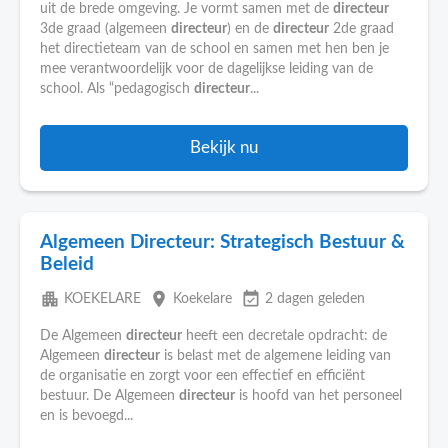
uit de brede omgeving. Je vormt samen met de
directeur
3de graad (algemeen
directeur
) en de
directeur
2de graad
het directieteam van de school en samen met hen ben je
mee verantwoordelijk voor de dagelijkse leiding van de
school. Als “pedagogisch
directeur
...
Bekijk nu
Algemeen Directeur: Strategisch Bestuur &
Beleid
apartment
place
event_available
KOEKELARE
Koekelare
2 dagen geleden
De Algemeen
directeur
heeft een decretale opdracht: de
Algemeen
directeur
is belast met de algemene leiding van
de organisatie en zorgt voor een effectief en efficiënt
bestuur. De Algemeen
directeur
is hoofd van het personeel
en is bevoegd...