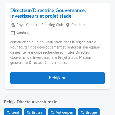
Directeur/Directrice Gouvernance,
Investisseurs et projet stade
apartment
place
Royal Charleroi Sporting Club
Charleroi
event_available
vandaag
construction d'un nouveau stade dans la région carolo.
Pour soutenir ce développement et renforcer son équipe
dirigeante, le groupe recherche son futur
Directeur
Gouvernance, Investisseurs & Projet Stade. Mission
générale Le
Directeur
Gouvernance...
Bekijk nu
Bekijk Directeur vacatures in:
Gent
Brussel
Antwerpen
Brugge