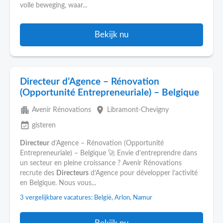
volle beweging, waar...
Bekijk nu
Directeur d’Agence – Rénovation
(Opportunité Entrepreneuriale) – Belgique
apartment
place
Avenir Rénovations
Libramont-Chevigny
event_available
gisteren
Directeur
d’Agence – Rénovation (Opportunité
Entrepreneuriale) – Belgique 🚀 Envie d’entreprendre dans
un secteur en pleine croissance ? Avenir Rénovations
recrute des
Directeurs
d’Agence pour développer l’activité
en Belgique. Nous vous...
3 vergelijkbare vacatures: België, Arlon, Namur