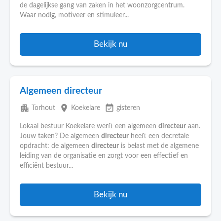
de dagelijkse gang van zaken in het woonzorgcentrum.
Waar nodig, motiveer en stimuleer...
Bekijk nu
Algemeen directeur
apartment
place
event_available
Torhout
Koekelare
gisteren
Lokaal bestuur Koekelare werft een algemeen
directeur
aan.
Jouw taken? De algemeen
directeur
heeft een decretale
opdracht: de algemeen
directeur
is belast met de algemene
leiding van de organisatie en zorgt voor een effectief en
efficiënt bestuur...
Bekijk nu