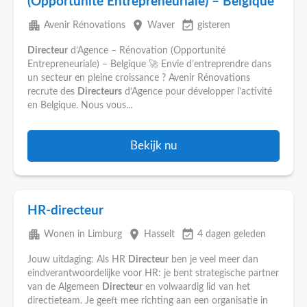
(Opportunité Entrepreneuriale) – Belgique
apartment
place
event_available
Avenir Rénovations
Waver
gisteren
Directeur
d’Agence – Rénovation (Opportunité
Entrepreneuriale) – Belgique 🚀 Envie d’entreprendre dans
un secteur en pleine croissance ? Avenir Rénovations
recrute des
Directeurs
d’Agence pour développer l’activité
en Belgique. Nous vous...
Bekijk nu
HR-directeur
apartment
place
event_available
Wonen in Limburg
Hasselt
4 dagen geleden
Jouw uitdaging: Als HR
Directeur
ben je veel meer dan
eindverantwoordelijke voor HR: je bent strategische partner
van de Algemeen
Directeur
en volwaardig lid van het
directieteam. Je geeft mee richting aan een organisatie in