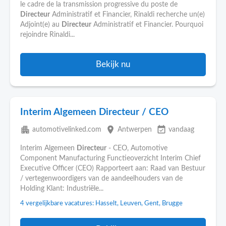
le cadre de la transmission progressive du poste de
Directeur
Administratif et Financier, Rinaldi recherche un(e)
Adjoint(e) au
Directeur
Administratif et Financier. Pourquoi
rejoindre Rinaldi...
Bekijk nu
Interim Algemeen Directeur / CEO
apartment
place
event_available
automotivelinked.com
Antwerpen
vandaag
Interim Algemeen
Directeur
- CEO, Automotive
Component Manufacturing Functieoverzicht Interim Chief
Executive Officer (CEO) Rapporteert aan: Raad van Bestuur
/ vertegenwoordigers van de aandeelhouders van de
Holding Klant: Industriële...
4 vergelijkbare vacatures: Hasselt, Leuven, Gent, Brugge