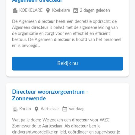
Algemeen directeur
apartment
place
event_available
KOEKELARE
Koekelare
2 dagen geleden
De Algemeen
directeur
heeft een decretale opdracht: de
Algemeen
directeur
is belast met de algemene leiding van
de organisatie en zorgt voor een effectief en efficiënt
bestuur. De Algemeen
directeur
is hoofd van het personeel
en is bevoegd...
Bekijk nu
Directeur woonzorgcentrum -
Zonnewende
apartment
place
event_available
Korian
Aartselaar
vandaag
Wat ga je doen: We zoeken een
directeur
voor WZC
Zonnewende te Aarteselaar. Als
directeur
ben je
eindverantwoordelijke en leid, coördineer en superviseer je