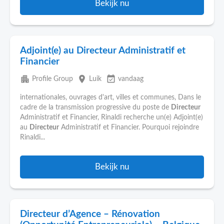
Bekijk nu
Adjoint(e) au Directeur Administratif et
Financier
apartment
place
event_available
Profile Group
Luik
vandaag
internationales, ouvrages d'art, villes et communes, Dans le
cadre de la transmission progressive du poste de
Directeur
Administratif et Financier, Rinaldi recherche un(e) Adjoint(e)
au
Directeur
Administratif et Financier. Pourquoi rejoindre
Rinaldi...
Bekijk nu
Directeur d’Agence – Rénovation