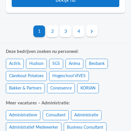
Bekijk nu
1
2
3
4
Deze bedrijven zoeken nu personeel:
Actiris
Hudson
SGS
Anima
Beobank
Clarebout Potatoes
Hogeschool VIVES
Bakker & Partners
Conessence
KORIAN
Meer vacatures – Administratie:
Administratieve
Consultant
Administratie
Administratief Medewerker
Business Consultant