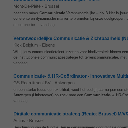
Mont-De-Piété
-
Brussel
naar een m/v/x
Communicatie
Verantwoordelijke – niv B Het is jouw
coherente en dynamische manier te promoten bij onze doelgroepen: par
stepstone.be
-
vandaag
Verantwoordelijke Communicatie & Zichtbaarheid (N
Kick Belgium
-
Elsene
Wil jij jouw communicatietalent inzetten voor biodiversiteit binnen ee
de institutionele communicatiestrategie tot terreincommunicatie, met
vandaag
Communicatie- & HR-Coördinator - Innovatieve Multin
GS Recruitment BV
-
Antwerpen
en een sterke focus op flexibiliteit, weet het bedrijf jaar na jaar een
Antwerpen (Linkeroever) op zoek naar een
Communicatie
- & HR-Coör
vandaag
Digitale communicatie strateeg (Regio: Brussel) M/V/
Actiris
-
Brussel
Beschrijving van de functie Ben je gepassioneerd door digitale
commu