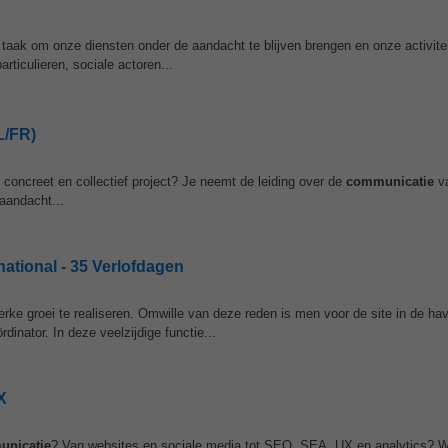
 taak om onze diensten onder de aandacht te blijven brengen en onze activite
ticulieren, sociale actoren...
L/FR)
n concreet en collectief project? Je neemt de leiding over de
communicatie
va
 aandacht...
ational - 35 Verlofdagen
 sterke groei te realiseren. Omwille van deze reden is men voor de site in de h
dinator. In deze veelzijdige functie...
X
nicatie
? Van websites en sociale media tot SEO, SEA, UX en analytics? Wi