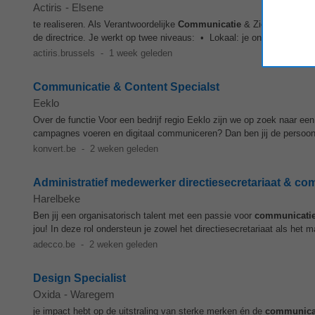
Actiris
-
Elsene
te realiseren. Als Verantwoordelijke
Communicatie
& Zichtbaarheid n
de directrice. Je werkt op twee niveaus: • Lokaal: je ondersteunt de 
actiris.brussels
-
1 week geleden
Communicatie & Content Specialst
Eeklo
Over de functie Voor een bedrijf regio Eeklo zijn we op zoek naar een (
campagnes voeren en digitaal communiceren? Dan ben jij de persoon
konvert.be
-
2 weken geleden
Administratief medewerker directiesecretariaat & co
Harelbeke
Ben jij een organisatorisch talent met een passie voor
communicati
jou! In deze rol ondersteun je zowel het directiesecretariaat als het m
adecco.be
-
2 weken geleden
Design Specialist
Oxida
-
Waregem
je impact hebt op de uitstraling van sterke merken én de
communica