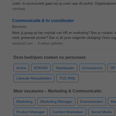
zoekt. In exclusiviteit gaan wij op zoek naar dit profiel. Organisatieo
vandaag
Communicatie & hr coordinator
Beveren
Werk jij graag op het snijvlak van HR en marketing? Ben je creatief,
sterk groeiende pionier? Dan is dit jouw volgende uitdaging! Onze org
randstad.com
-
3 weken geleden
Deze bedrijven zoeken nu personeel:
Actiris
KORIAN
Stadsbader
Conessence
DP
Liberale Mutualiteiten
TUC RAIL
Meer vacatures – Marketing & Communicatie:
Marketing
Marketing Manager
Evenementen
Ma
Product Manager
Content Marketeer
Social Media