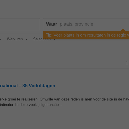
Waar
Tip: Voer plaats in om resultaten in de regio
Werkuren
Salarissen
1
national – 35 Verlofdagen
 sterke groei te realiseren. Omwille van deze reden is men voor de site in de h
dinator. In deze veelzijdige functie...