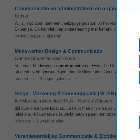
Communicatie en administratieve en organisatorisch
Brussel
Wij zijn op zoek naar een veelzijdige persoon op het vlak van
commu
Expertise. Op het vlak van ondersteuning met betrekking tot de
comm
werkenvoor.be
-
gisteren
Medewerker Design & Communicatie
Gentse Studentenraad
-
Gent
Vacature: Medewerker
communicatie
en design De Gentse Studentenr
studentenvertegenwoordigers aan de Universiteit Gent samenbrengt, 
student.be
-
4 dagen geleden
Stage - Marketing & Communicatie (NL/FR)
Ice Mountain Adventure Park
-
Komen-Waasten
tijd over onze twee locaties. Je helpt mee om onze activiteiten te p
missions 🎯Jouw taken Je werkt nauw samen met onze verantwoordeli
join.com
-
1 week geleden
Verantwoordelijke Communicatie & Zichtbaarheid (N