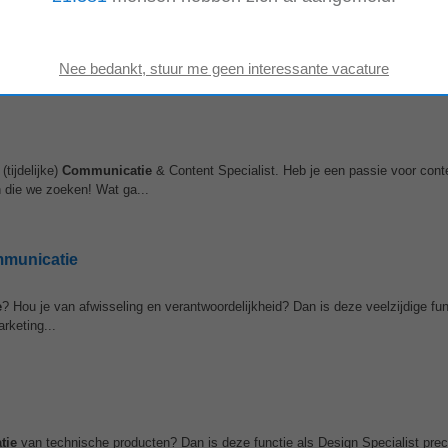
eem je de leiding over de volledige
communicatie
van Kick, in nauwe same
terreincoördinatoren (coaching, content...
tijdelijke)
Communicatie
& Content Specialist. Heb je een passie voor conte
 die we zoeken! Wat ga...
mmunicatie
e
? Hou je van afwisseling en verantwoordelijkheid? Dan is deze veelzijdige fun
arketing...
tie
van technische producten? Dan is deze functie als Design Specialist prec