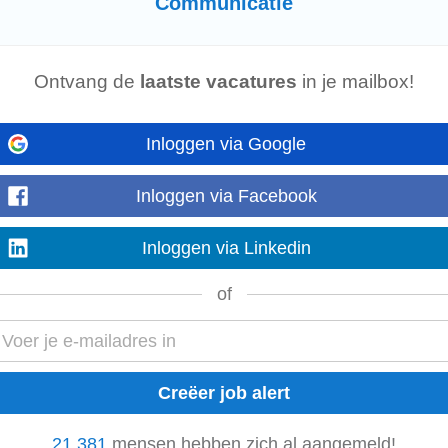
Communicatie
e ondersteuner voor DG Juridische Expertise...
nicatie
en organisatorische en administratieve ondersteuning voor de DG Jur
Ontvang de
laatste vacatures
in je mailbox!
unicatie
...
Inloggen via Google
Inloggen via Facebook
aad is de centrale studentenraad van de Universiteit Gent. Het is het overl
waaronder de rechtstreeks...
Inloggen via Linkedin
of
romoten, nieuwe content te bedenken en speelt een actieve rol in onze
commun
jke voor marketing...
L/FR) M/V/X
21.381
mensen hebben zich al aangemeld!