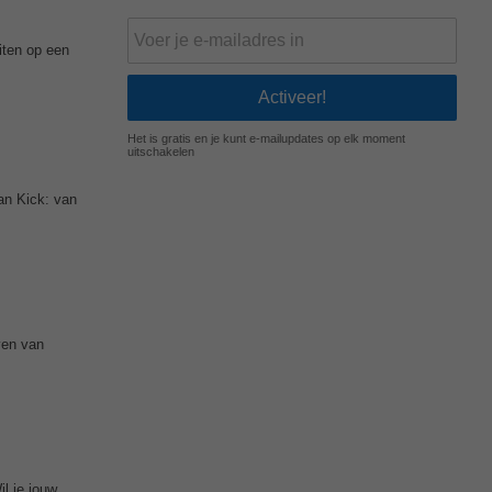
iten op een
Het is gratis en je kunt e-mailupdates op elk moment
uitschakelen
n Kick: van
aven van
l je jouw