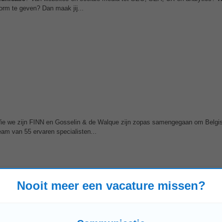
orm te geven? Dan maak jij...
. Wie we zijn FINN en Gosselin & de Walque zijn zopas samengegaan om Belgi
eam van 55 ervaren specialisten...
Nooit meer een vacature missen?
Hasselt
Brussel