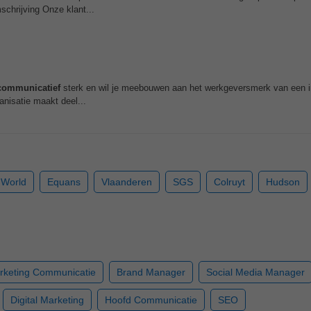
mschrijving Onze klant...
communicatief
sterk en wil je meebouwen aan het werkgeversmerk van een in
anisatie maakt deel...
 World
Equans
Vlaanderen
SGS
Colruyt
Hudson
rketing Communicatie
Brand Manager
Social Media Manager
Digital Marketing
Hoofd Communicatie
SEO