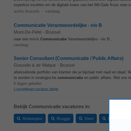
expertise inzetten om de digitale koers van het Wit-Gele Kruis mee v
actiris.brussels
-
vandaag
Communicatie Verantwoordelijke - niv B
Mont-De-Piété
-
Brussel
naar een m/v/x
Communicatie
Verantwoordelijke - niv B...
vandaag
Senior Consultant (Communicatie / Public Affairs)
Gosselin & de Walque
-
Brussel
afwisselende portfolio van klanten die je bijstaat met raad en daad
te worden in strategische
communicatie
en public affairs. Met ons t
6 dagen geleden
1 vergelijkbare vacature: België
Bekijk Communicatie vacatures in:
Antwerpen
Brugge
Gent
Leuven