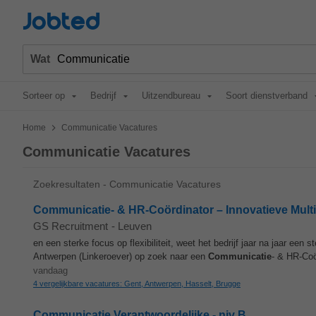
Jobted
Wat
Sorteer op
Bedrijf
Uitzendbureau
Soort dienstverband
>
Home
Communicatie Vacatures
Communicatie Vacatures
Zoekresultaten - Communicatie Vacatures
Communicatie- & HR-Coördinator – Innovatieve Multi
GS Recruitment
-
Leuven
en een sterke focus op flexibiliteit, weet het bedrijf jaar na jaar een
Antwerpen (Linkeroever) op zoek naar een
Communicatie
- & HR-Coör
vandaag
4 vergelijkbare vacatures: Gent, Antwerpen, Hasselt, Brugge
Communicatie Verantwoordelijke - niv B