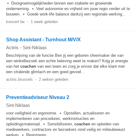
• Doorgroeimogelijkheden binnen een stabiele en groeiende
onderneming. • Veel autonomie en vrijheid om jouw regio verder uit te
bouwen. • Goede work-life balance dankzij een regionale werking...
konvert.be
-
1 week geleden
Shop Assistant - Turnhout M/V/X
Actiris
-
Sint-Niklaas
Beschrijving van de functie Ben jij een geboren sfeermaker die van
een winkelbezoek een echte beleving weet te maken? Krijg je energie
van het
coachen
van een team en zorg je ervoor dat elke klant met
een stralende glimlach en een goed gevoel...
actiris.brussels
-
2 weken geleden
Preventieadviseur Niveau 2
Sint-Niklaas
voor veiligheid en ergonomie. • Opstellen, actualiseren en
implementeren van procedures, werkinstructies en
opleidingsmateriaal. • Sensibiliseren,
coachen
en opleiden van
medewerkers, contractors en bezoekers rond veilig en milieubewust
werken. • Registreren...