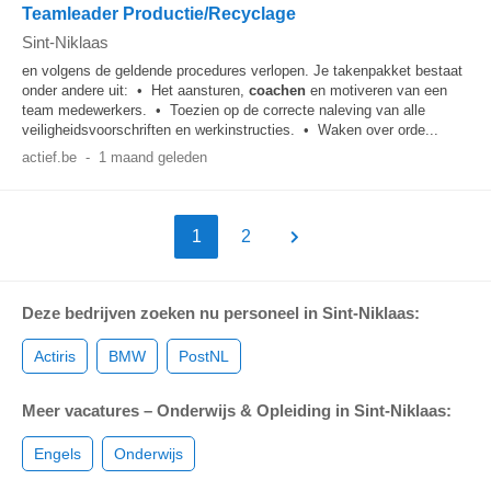
Teamleader Productie/Recyclage
Sint-Niklaas
en volgens de geldende procedures verlopen. Je takenpakket bestaat
onder andere uit: • Het aansturen,
coachen
en motiveren van een
team medewerkers. • Toezien op de correcte naleving van alle
veiligheidsvoorschriften en werkinstructies. • Waken over orde...
actief.be
-
1 maand geleden
1
2
Deze bedrijven zoeken nu personeel in Sint-Niklaas:
Actiris
BMW
PostNL
Meer vacatures – Onderwijs & Opleiding in Sint-Niklaas:
Engels
Onderwijs