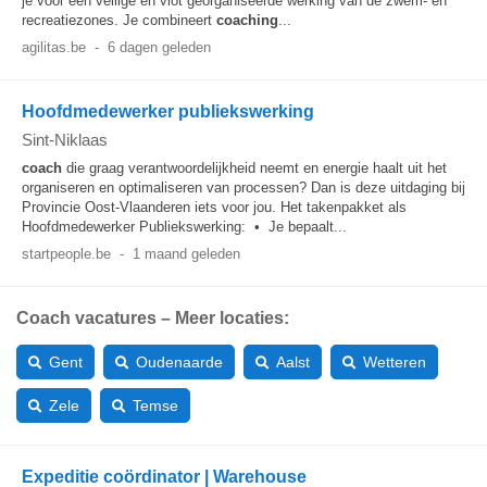
je voor een veilige en vlot georganiseerde werking van de zwem- en
recreatiezones. Je combineert
coaching
...
agilitas.be
-
6 dagen geleden
Hoofdmedewerker publiekswerking
Sint-Niklaas
coach
die graag verantwoordelijkheid neemt en energie haalt uit het
organiseren en optimaliseren van processen? Dan is deze uitdaging bij
Provincie Oost-Vlaanderen iets voor jou. Het takenpakket als
Hoofdmedewerker Publiekswerking: • Je bepaalt...
startpeople.be
-
1 maand geleden
Coach vacatures – Meer locaties:
Gent
Oudenaarde
Aalst
Wetteren
Zele
Temse
Expeditie coördinator | Warehouse