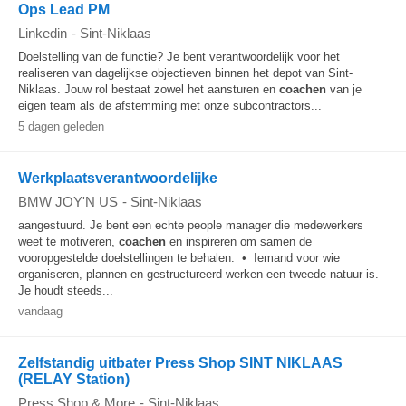
Ops Lead PM
Linkedin
-
Sint-Niklaas
Doelstelling van de functie? Je bent verantwoordelijk voor het
realiseren van dagelijkse objectieven binnen het depot van Sint-
Niklaas. Jouw rol bestaat zowel het aansturen en
coachen
van je
eigen team als de afstemming met onze subcontractors...
5 dagen geleden
Werkplaatsverantwoordelijke
BMW JOY'N US
-
Sint-Niklaas
aangestuurd. Je bent een echte people manager die medewerkers
weet te motiveren,
coachen
en inspireren om samen de
vooropgestelde doelstellingen te behalen. • Iemand voor wie
organiseren, plannen en gestructureerd werken een tweede natuur is.
Je houdt steeds...
vandaag
Zelfstandig uitbater Press Shop SINT NIKLAAS
(RELAY Station)
Press Shop & More
-
Sint-Niklaas