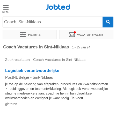
Jobted
Jobted
Coach, Sint-Niklaas
Taal
Filters
Vacature-alert
nl
fr
Sorteer op
Exacte locatie
Bedrijf
Werkuren
Coach Vacatures in Sint-Niklaas
1 - 15 van 24
Zoekresultaten - Coach Vacatures in Sint-Niklaas
Logistiek verantwoordelijke
PostNL België
-
Sint-Niklaas
je toe op de naleving van afspraken, procedures en kwaliteitsnormen.
• Leidinggeven en teamontwikkeling: Als logistiek verantwoordelijke
stuur je medewerkers aan,
coach
je hen in hun dagelijkse
werkzaamheden en corrigeer je waar nodig. Je voert...
gisteren