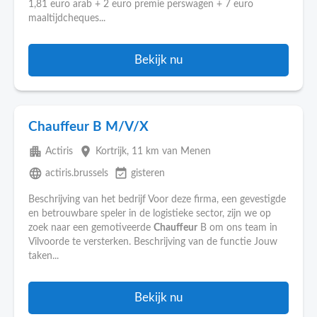
1,81 euro arab + 2 euro premie perswagen + 7 euro
maaltijdcheques...
Bekijk nu
Chauffeur B M/V/X
apartment
place
Actiris
Kortrijk
, 11 km van Menen
language
event_available
actiris.brussels
gisteren
Beschrijving van het bedrijf Voor deze firma, een gevestigde
en betrouwbare speler in de logistieke sector, zijn we op
zoek naar een gemotiveerde
Chauffeur
B om ons team in
Vilvoorde te versterken. Beschrijving van de functie Jouw
taken...
Bekijk nu