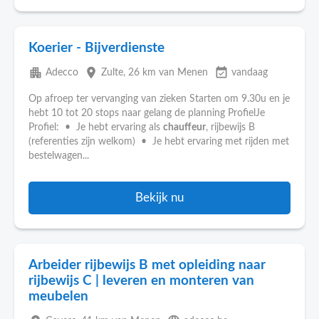
Koerier - Bijverdienste
apartment
place
event_available
Adecco
Zulte
, 26 km van Menen
vandaag
Op afroep ter vervanging van zieken Starten om 9.30u en je
hebt 10 tot 20 stops naar gelang de planning ProfielJe
Profiel: • Je hebt ervaring als
chauffeur
, rijbewijs B
(referenties zijn welkom) • Je hebt ervaring met rijden met
bestelwagen...
Bekijk nu
Arbeider rijbewijs B met opleiding naar
rijbewijs C | leveren en monteren van
meubelen