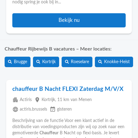
nodig spring je ook bij in...
Bekijk nu
Chauffeur Rijbewijs B vacatures – Meer locaties:
Brugge
Kortrijk
Roeselare
Knokke-Heist
chauffeur B Nacht FLEXI Zaterdag M/V/X
apartment
place
Actiris
Kortrijk
, 11 km van Menen
language
event_available
actiris.brussels
gisteren
Beschrijving van de functie Voor een klant actief in de
distributie van voedingsproducten zijn wij op zoek naar een
gemotiveerde
Chauffeur
B Nacht op flexi-basis. Je levert