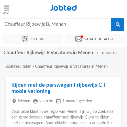
Jobted
Jobted
Chauffeur Rijbewijs B, Menen
Taal
Filters
Vacature-alert
nl
fr
Chauffeur Rijbewijs B Vacatures in Menen
Sorteer op
Exacte locatie
1 - 10 van 10
Zoekresultaten - Chauffeur Rijbewijs B Vacatures in Menen
Rijden met de perswagen I rijbewijs C I
mooie verloning
place
language
event_available
Menen
vdab.be
1 maand geleden
Voor onze klant in de regio van Menen zijn wij op zoek naar
een gemotiveerde
chauffeur
met rijbewijs C om te rijden
met de perswagen. Aantrekkelijk loonpakket: categorie 3 +