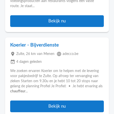
voedingsproducten aan restaurants volgens een vaste
route. Je staat...
Bekijk nu
Koerier - Bijverdienste
place
language
Zulte
, 26 km van Menen
adecco.be
event_available
4 dagen geleden
We zoeken ervaren Koerier om te helpen met de levering
voor pakjesbedrijf te Zulte. Op afroep ter vervanging van
zieken Starten om 9.30u en je hebt 10 tot 20 stops naar
gelang de planning Profiel Je Profiel: • Je hebt ervaring als
chauffeur
...
Bekijk nu