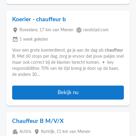
Koerier - chauffeur b
place
language
Roeselare
, 17 km van Menen
randstad.com
event_available
1 week geleden
Voor een grote koerierdienst, ga je aan de slag als
chauffeur
B. Met 60 stops per dag, zorg je ervoor dat jouw pakjes snel
maar ook correct bij de klanten terecht komen. • key
responsibilities 70% van de tijd breng je door op de baan,
de andere 30...
Bekijk nu
Chauffeur B M/V/X
apartment
place
Actiris
Kortrijk
, 11 km van Menen