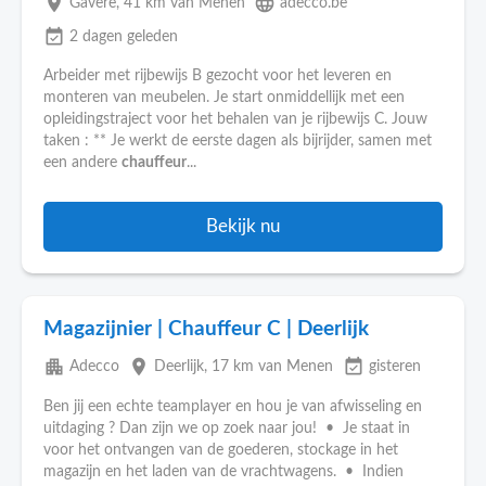
place
language
Gavere
, 41 km van Menen
adecco.be
event_available
2 dagen geleden
Arbeider met rijbewijs B gezocht voor het leveren en
monteren van meubelen. Je start onmiddellijk met een
opleidingstraject voor het behalen van je rijbewijs C. Jouw
taken : ** Je werkt de eerste dagen als bijrijder, samen met
een andere
chauffeur
...
Bekijk nu
Magazijnier | Chauffeur C | Deerlijk
apartment
place
event_available
Adecco
Deerlijk
, 17 km van Menen
gisteren
Ben jij een echte teamplayer en hou je van afwisseling en
uitdaging ? Dan zijn we op zoek naar jou! • Je staat in
voor het ontvangen van de goederen, stockage in het
magazijn en het laden van de vrachtwagens. • Indien