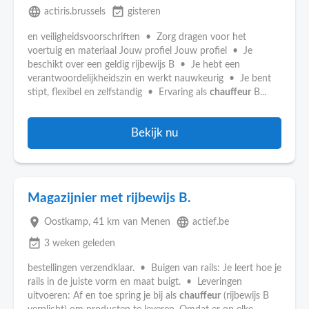
language
event_available
actiris.brussels
gisteren
en veiligheidsvoorschriften • Zorg dragen voor het
voertuig en materiaal Jouw profiel Jouw profiel • Je
beschikt over een geldig rijbewijs B • Je hebt een
verantwoordelijkheidszin en werkt nauwkeurig • Je bent
stipt, flexibel en zelfstandig • Ervaring als
chauffeur
B...
Bekijk nu
Magazijnier met rijbewijs B.
place
language
Oostkamp
, 41 km van Menen
actief.be
event_available
3 weken geleden
bestellingen verzendklaar. • Buigen van rails: Je leert hoe je
rails in de juiste vorm en maat buigt. • Leveringen
uitvoeren: Af en toe spring je bij als
chauffeur
(rijbewijs B