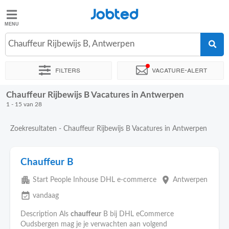
Jobted
Jobted
Chauffeur Rijbewijs B, Antwerpen
Taal
Filters
Vacature-alert
nl
fr
Chauffeur Rijbewijs B Vacatures in Antwerpen
Sorteer op
Exacte locatie
Bedrijf
Uitzendbureau
1 - 15 van 28
Zoekresultaten - Chauffeur Rijbewijs B Vacatures in Antwerpen
Chauffeur B
apartment
place
Start People Inhouse DHL e-commerce
Antwerpen
event_available
vandaag
Description Als
chauffeur
B bij DHL eCommerce
Oudsbergen mag je je verwachten aan volgend