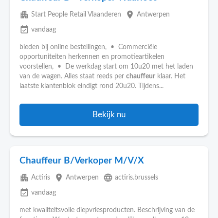
apartment
place
Start People Retail Vlaanderen
Antwerpen
event_available
vandaag
bieden bij online bestellingen, • Commerciële
opportuniteiten herkennen en promotieartikelen
voorstellen, • De werkdag start om 10u20 met het laden
van de wagen. Alles staat reeds per
chauffeur
klaar. Het
laatste klantenblok eindigt rond 20u20. Tijdens...
Bekijk nu
Chauffeur B/Verkoper M/V/X
apartment
place
language
Actiris
Antwerpen
actiris.brussels
event_available
vandaag
met kwaliteitsvolle diepvriesproducten. Beschrijving van de