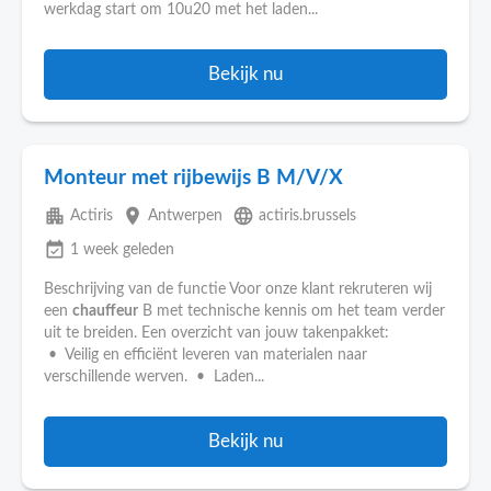
werkdag start om 10u20 met het laden...
Bekijk nu
Monteur met rijbewijs B M/V/X
apartment
place
language
Actiris
Antwerpen
actiris.brussels
event_available
1 week geleden
Beschrijving van de functie Voor onze klant rekruteren wij
een
chauffeur
B met technische kennis om het team verder
uit te breiden. Een overzicht van jouw takenpakket:
• Veilig en efficiënt leveren van materialen naar
verschillende werven. • Laden...
Bekijk nu