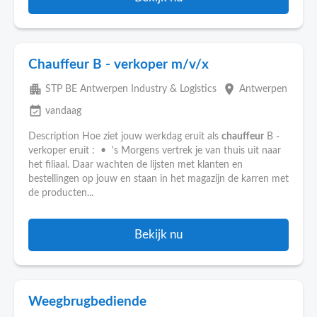
Chauffeur B - verkoper m/v/x
apartment
place
STP BE Antwerpen Industry & Logistics
Antwerpen
event_available
vandaag
Description Hoe ziet jouw werkdag eruit als
chauffeur
B -
verkoper eruit : • 's Morgens vertrek je van thuis uit naar
het filiaal. Daar wachten de lijsten met klanten en
bestellingen op jouw en staan in het magazijn de karren met
de producten...
Bekijk nu
Weegbrugbediende