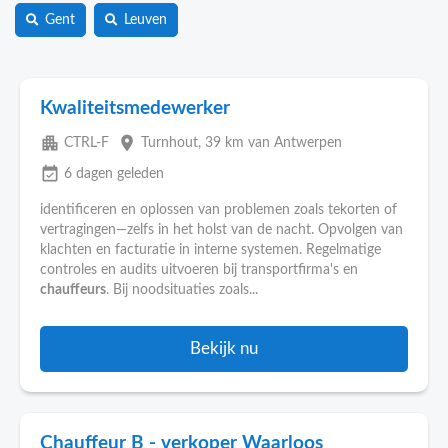
Gent
Leuven
Kwaliteitsmedewerker
apartment
place
CTRL-F
Turnhout
, 39 km van Antwerpen
event_available
6 dagen geleden
identificeren en oplossen van problemen zoals tekorten of
vertragingen—zelfs in het holst van de nacht. Opvolgen van
klachten en facturatie in interne systemen. Regelmatige
controles en audits uitvoeren bij transportfirma's en
chauffeurs
. Bij noodsituaties zoals...
Bekijk nu
Chauffeur B - verkoper Waarloos