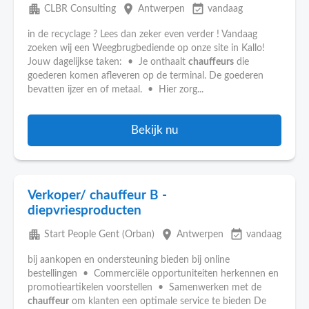
apartment
place
event_available
CLBR Consulting
Antwerpen
vandaag
in de recyclage ? Lees dan zeker even verder ! Vandaag
zoeken wij een Weegbrugbediende op onze site in Kallo!
Jouw dagelijkse taken: • Je onthaalt
chauffeurs
die
goederen komen afleveren op de terminal. De goederen
bevatten ijzer en of metaal. • Hier zorg...
Bekijk nu
Verkoper/ chauffeur B -
diepvriesproducten
apartment
place
event_available
Start People Gent (Orban)
Antwerpen
vandaag
bij aankopen en ondersteuning bieden bij online
bestellingen • Commerciële opportuniteiten herkennen en
promotieartikelen voorstellen • Samenwerken met de
chauffeur
om klanten een optimale service te bieden De