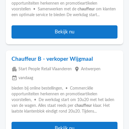
opportuniteiten herkennen en promotieartikelen
voorstellen • Samenwerken met de
chauffeur
om klanten
een optimale service te bieden De werkdag start...
Bekijk nu
Chauffeur B - verkoper Wijgmaal
apartment
place
Start People Retail Vlaanderen
Antwerpen
event_available
vandaag
bieden bij online bestellingen, • Commerciële
opportuniteiten herkennen en promotieartikelen
voorstellen, • De werkdag start om 10u20 met het laden
van de wagen. Alles staat reeds per
chauffeur
klaar. Het
laatste klantenblok eindigt rond 20u20. Tijdens...
Bekijk nu