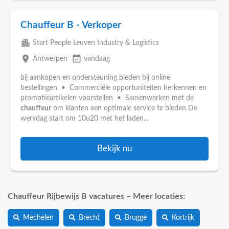
Chauffeur B - Verkoper
apartment
Start People Leuven Industry & Logistics
place
event_available
Antwerpen
vandaag
bij aankopen en ondersteuning bieden bij online
bestellingen • Commerciële opportuniteiten herkennen en
promotieartikelen voorstellen • Samenwerken met de
chauffeur
om klanten een optimale service te bieden De
werkdag start om 10u20 met het laden...
Bekijk nu
Chauffeur Rijbewijs B vacatures – Meer locaties:
Mechelen
Brecht
Brugge
Kortrijk