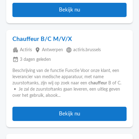
Bekijk nu
Chauffeur B/C M/V/X
apartment
place
language
Actiris
Antwerpen
actiris.brussels
event_available
3 dagen geleden
Beschrijving van de functie Functie Voor onze klant, een
leverancier van medische apparatuur, met name
zuurstoftanks, zijn wij op zoek naar een
chauffeur
B of C.
• Je zal de zuurstoftanks gaan leveren, een uitleg geven
over het gebruik, alsook...
Bekijk nu