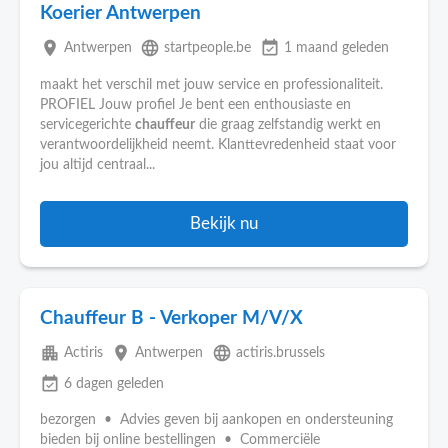
Koerier Antwerpen
place
language
event_available
Antwerpen
startpeople.be
1 maand geleden
maakt het verschil met jouw service en professionaliteit.
PROFIEL Jouw profiel Je bent een enthousiaste en
servicegerichte
chauffeur
die graag zelfstandig werkt en
verantwoordelijkheid neemt. Klanttevredenheid staat voor
jou altijd centraal...
Bekijk nu
Chauffeur B - Verkoper M/V/X
apartment
place
language
Actiris
Antwerpen
actiris.brussels
event_available
6 dagen geleden
bezorgen • Advies geven bij aankopen en ondersteuning
bieden bij online bestellingen • Commerciële