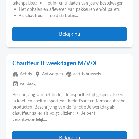
takenpakket: • Het in- en uitladen van jouw bestelwagen
• Het ophalen en afleveren van pakketten en/of pallets
• Als
chauffeur
in de distributie...
Bekijk nu
Chauffeur B weekdagen M/V/X
apartment
place
language
Actiris
Antwerpen
actiris.brussels
event_available
vandaag
Beschrijving van het bedrijf Transportbedrijf gespecialiseerd
in koel- en sneltransport van bederfbare en farmaceutische
producten. Beschrijving van de functie Je werkdag als
chauffeur
zal er als volgt uitzien: • Je bent
verantwoordelijk...
Bekijk nu