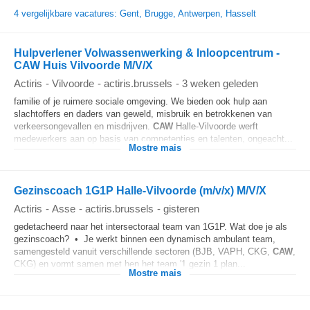
4 vergelijkbare vacatures: Gent, Brugge, Antwerpen, Hasselt
Hulpverlener Volwassenwerking & Inloopcentrum -
CAW Huis Vilvoorde M/V/X
Actiris
-
Vilvoorde
-
actiris.brussels
-
3 weken geleden
familie of je ruimere sociale omgeving. We bieden ook hulp aan
slachtoffers en daders van geweld, misbruik en betrokkenen van
verkeersongevallen en misdrijven.
CAW
Halle-Vilvoorde werft
medewerkers aan op basis van competenties en talenten, ongeacht...
Mostre mais
Gezinscoach 1G1P Halle-Vilvoorde (m/v/x) M/V/X
Actiris
-
Asse
-
actiris.brussels
-
gisteren
gedetacheerd naar het intersectoraal team van 1G1P. Wat doe je als
gezinscoach? • Je werkt binnen een dynamisch ambulant team,
samengesteld vanuit verschillende sectoren (BJB, VAPH, CKG,
CAW
,
CKG) en vormt samen met hen het team '1 gezin 1 plan...
Mostre mais