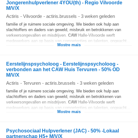
Jongerenhulpverlener 4YOU(th) - Regio Vilvoorde
M/V/X
Actiris
-
Vilvoorde
-
actiris.brussels
-
3 weken geleden
familie of je ruimere sociale omgeving. We bieden ook hulp aan
slachtoffers en daders van geweld, misbruik en betrokkenen van
verkeersongevallen en misdrijven.
CAW
Halle-Vilvoorde werft
medewerkers aan op basis van competenties en talenten, ongeacht...
Mostre mais
Eerstelijnspsycholoog - Eerstelijnspsycholoog -
verbonden aan het CAW Huis Tervuren - 50% OD
M/V/X
Actiris
-
Tervuren
-
actiris.brussels
-
3 weken geleden
familie of je ruimere sociale omgeving. We bieden ook hulp aan
slachtoffers en daders van geweld, misbruik en betrokkenen van
verkeersongevallen en misdrijven.
CAW
Halle-Vilvoorde werft
medewerkers aan op basis van competenties en talenten, ongeacht...
Mostre mais
Psychosociaal Hulpverlener (JAC) - 50% -Lokaal
partnerschap H5+ M/V/X