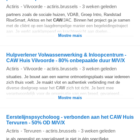
Actiris
-
Vilvoorde
-
actiris.brussels
-
3 weken geleden
partners zoals de sociale huizen, VDAB, Groep Intro, Randstad
RiseSmart, Arktos en het
CAW
/JAC. Binnen het project ga je samen
met de cliënt op een laagdrempelige manier een begeleidingstraject
aan. Je werkt aanklampend en krachtgericht aan doelen...
Mostre mais
Hulpverlener Volwassenwerking & Inloopcentrum -
CAW Huis Vilvoorde - 80% onbepaalde duur M/V/X
Actiris
-
Vilvoorde
-
actiris.brussels
-
3 weken geleden
situaties. Je bouwt aan een warme ontmoetingsplaats waar iedereen
zich thuis voelt. Je maakt vlot en authentiek verbinding met de
diverse doelgroep waar het
CAW
zich tot richt. Je bent mee
verantwoordelijk voor de organisatie van een breed, gevarieerd...
Mostre mais
Eerstelijnspsycholoog - verbonden aan het CAW Huis
Tervuren - 50% OD M/V/X
Actiris
-
Tervuren
-
actiris.brussels
-
3 weken geleden
je als generalist en specialiseert je niet in één specifieke