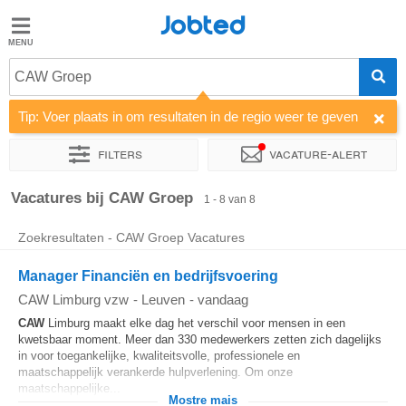
Jobted
Jobted
CAW Groep
Taal
Tip: Voer plaats in om resultaten in de regio weer te geven
nl
fr
Filters
Vacature-alert
Sorteer op
Bedrijf
Vacatures bij CAW Groep
1 - 8 van 8
Zoekresultaten - CAW Groep Vacatures
Manager Financiën en bedrijfsvoering
CAW Limburg vzw
-
Leuven
-
vandaag
CAW
Limburg maakt elke dag het verschil voor mensen in een
kwetsbaar moment. Meer dan 330 medewerkers zetten zich dagelijks
in voor toegankelijke, kwaliteitsvolle, professionele en
maatschappelijk verankerde hulpverlening. Om onze
maatschappelijke...
Mostre mais