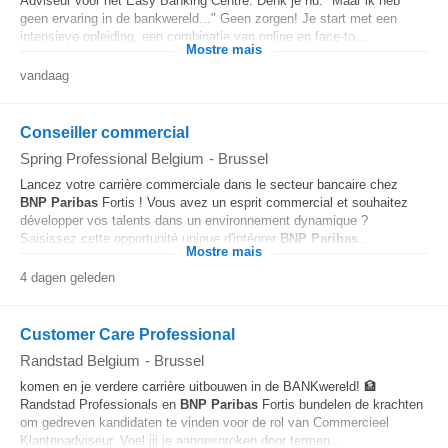
Adviseur voor het Easy Banking Centre. Denk je nu: "Maar ik heb
geen ervaring in de bankwereld..." Geen zorgen! Je start met een
intensieve opleiding, een combinatie van online en face-to...
Mostre mais
vandaag
Conseiller commercial
Spring Professional Belgium
-
Brussel
Lancez votre carrière commerciale dans le secteur bancaire chez
BNP
Paribas
Fortis ! Vous avez un esprit commercial et souhaitez
développer vos talents dans un environnement dynamique ?
Saisissez cette opportunité unique d'intégrer
BNP
Paribas
...
Mostre mais
4 dagen geleden
Customer Care Professional
Randstad Belgium
-
Brussel
komen en je verdere carrière uitbouwen in de BANKwereld! 🏦
Randstad Professionals en
BNP
Paribas
Fortis bundelen de krachten
om gedreven kandidaten te vinden voor de rol van Commercieel
Klantenadviseur. Voel jij je aangesproken door termen...