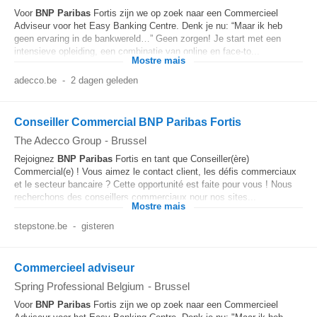
Voor
BNP
Paribas
Fortis zijn we op zoek naar een Commercieel
Adviseur voor het Easy Banking Centre. Denk je nu: “Maar ik heb
geen ervaring in de bankwereld…” Geen zorgen! Je start met een
intensieve opleiding, een combinatie van online en face-to...
Mostre mais
adecco.be
-
2 dagen geleden
Conseiller Commercial BNP Paribas Fortis
The Adecco Group
-
Brussel
Rejoignez
BNP
Paribas
Fortis en tant que Conseiller(ère)
Commercial(e) ! Vous aimez le contact client, les défis commerciaux
et le secteur bancaire ? Cette opportunité est faite pour vous ! Nous
recherchons des conseillers commerciaux pour nos sites...
Mostre mais
stepstone.be
-
gisteren
Commercieel adviseur
Spring Professional Belgium
-
Brussel
Voor
BNP
Paribas
Fortis zijn we op zoek naar een Commercieel