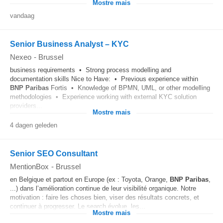
Mostre mais
vandaag
Senior Business Analyst – KYC
Nexeo
-
Brussel
business requirements • Strong process modelling and
documentation skills Nice to Have: • Previous experience within
BNP
Paribas
Fortis • Knowledge of BPMN, UML, or other modelling
methodologies • Experience working with external KYC solution
providers...
Mostre mais
4 dagen geleden
Senior SEO Consultant
MentionBox
-
Brussel
en Belgique et partout en Europe (ex : Toyota, Orange,
BNP
Paribas
,
...) dans l’amélioration continue de leur visibilité organique. Notre
motivation : faire les choses bien, viser des résultats concrets, et
continuer à progresser. Le search évolue, les...
Mostre mais