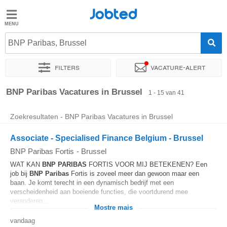
Jobted
Jobted
BNP Paribas, Brussel
Taal
Filters
Vacature-alert
nl
fr
Sorteer op
Exacte locatie
Bedrijf
Uitzendbureau
Soo
BNP Paribas Vacatures in Brussel
1 - 15 van 41
Zoekresultaten - BNP Paribas Vacatures in Brussel
Associate - Specialised Finance Belgium - Brussel
BNP Paribas Fortis
-
Brussel
WAT KAN
BNP
PARIBAS
FORTIS VOOR MIJ BETEKENEN? Een
job bij
BNP
Paribas
Fortis is zoveel meer dan gewoon maar een
baan. Je komt terecht in een dynamisch bedrijf met een
verscheidenheid aan boeiende functies, die voortdurend mee
veranderen...
Mostre mais
vandaag