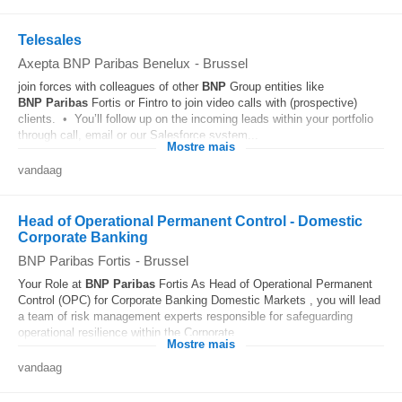
Telesales
Axepta BNP Paribas Benelux
-
Brussel
join forces with colleagues of other
BNP
Group entities like
BNP
Paribas
Fortis or Fintro to join video calls with (prospective)
clients. • You’ll follow up on the incoming leads within your portfolio
through call, email or our Salesforce system...
Mostre mais
vandaag
Head of Operational Permanent Control - Domestic
Corporate Banking
BNP Paribas Fortis
-
Brussel
Your Role at
BNP
Paribas
Fortis As Head of Operational Permanent
Control (OPC) for Corporate Banking Domestic Markets , you will lead
a team of risk management experts responsible for safeguarding
operational resilience within the Corporate...
Mostre mais
vandaag