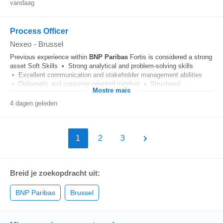
vandaag
Process Officer
Nexeo
-
Brussel
Previous experience within
BNP
Paribas
Fortis is considered a strong
asset Soft Skills • Strong analytical and problem-solving skills
• Excellent communication and stakeholder management abilities
• Diplomatic and customer-oriented mindset • Structured...
Mostre mais
4 dagen geleden
1
2
3
Breid je zoekopdracht uit:
BNP Paribas
Brussel