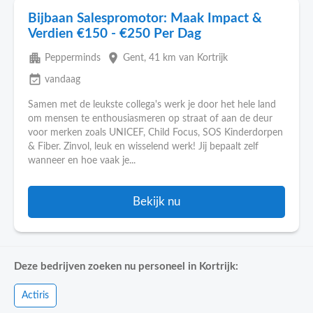
Bijbaan Salespromotor: Maak Impact &
Verdien €150 - €250 Per Dag
apartment
place
Pepperminds
Gent
, 41 km van Kortrijk
event_available
vandaag
Samen met de leukste collega's werk je door het hele land
om mensen te enthousiasmeren op straat of aan de deur
voor merken zoals UNICEF, Child Focus, SOS Kinderdorpen
& Fiber. Zinvol, leuk en wisselend werk! Jij bepaalt zelf
wanneer en hoe vaak je...
Bekijk nu
Deze bedrijven zoeken nu personeel in Kortrijk:
Actiris