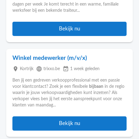
dagen per week Je komt terecht in een warme, familiale
werksfeer bij een bekende traiteur...
Bekijk nu
Winkel medewerker (m/v/x)
place
language
event_available
Kortrijk
trixxo.be
1 week geleden
Ben jij een gedreven verkoopprofessional met een passie
voor klantcontact? Zoek je een flexibele
bijbaan
in de regio
waarin je jouw verkoopvaardigheden kunt inzetten? Als
verkoper vlees ben jij het eerste aanspreekpunt voor onze
klanten van maandag...
Bekijk nu