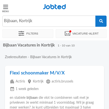
Jobted
Jobted
Bijbaan, Kortrijk
Taal
Filters
Vacature-alert
nl
fr
Bijbaan Vacatures in Kortrijk
Sorteer op
Exacte locatie
Bedrijf
1 - 10 van 10
Zoekresultaten - Bijbaan Vacatures in Kortrijk
Flexi schoonmaker M/V/X
apartment
place
language
Actiris
Kortrijk
actiris.brussels
event_available
1 week geleden
en stabiele
bijbaan
die vlot te combineren valt met je
priveleven Je werkt minimaal 1 voormiddag. Wil je graag
meer werken? Je kunt uitbreiden tot maximaal 3 halve