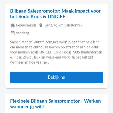
Bijbaan Salespromotor: Maak impact voor
het Rode Kruis & UNICEF
apartment
place
Pepperminds
Gent
, 41 km van Kortrijk
event_available
vandaag
Samen met de leukste collega's werk je door het hele land
om mensen te enthousiasmeren op straat of aan de deur
voor merken zoals UNICEF, Child Focus, SOS Kinderdorpen
& Fiber. Zinvol, leuk en wisselend werk! Jij bepaalt zelf
wanneer en hoe vaak je...
Bekijk nu
Flexibele Bijbaan Salespromotor - Werken
wanneer jij wilt!