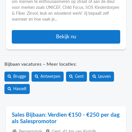
om mensen te enthousiasmeren op straat of aan de deur
voor merken zoals UNICEF, Child Focus, SOS Kinderdorpen
& Fiber. Zinvol, leuk en wisselend werk! Jij bepaalt zelf
wanneer en hoe vaak je...
Bekijk nu
Bijbaan vacatures – Meer locaties:
Brugge
Antwerpen
Gent
Leuven
Hasselt
Sales Bijbaan: Verdien €150 - €250 per dag
als Salespromotor
apartment
place
Pepperminds
Gent
, 41 km van Kortrijk