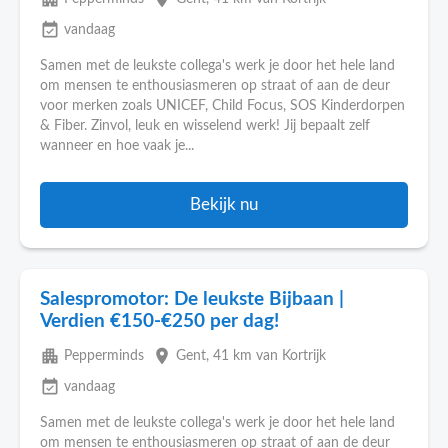
event_available
vandaag
Samen met de leukste collega's werk je door het hele land
om mensen te enthousiasmeren op straat of aan de deur
voor merken zoals UNICEF, Child Focus, SOS Kinderdorpen
& Fiber. Zinvol, leuk en wisselend werk! Jij bepaalt zelf
wanneer en hoe vaak je...
Bekijk nu
Salespromotor: De leukste Bijbaan |
Verdien €150-€250 per dag!
apartment
place
Pepperminds
Gent
, 41 km van Kortrijk
event_available
vandaag
Samen met de leukste collega's werk je door het hele land
om mensen te enthousiasmeren op straat of aan de deur