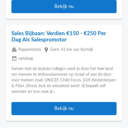
Bekijk nu
Sales Bijbaan: Verdien €150 - €250 Per
Dag Als Salespromotor
apartment
place
Pepperminds
Gent
, 41 km van Kortrijk
event_available
vandaag
Samen met de leukste collega's werk je door het hele land
om mensen te enthousiasmeren op straat of aan de deur
voor merken zoals UNICEF, Child Focus, SOS Kinderdorpen
& Fiber. Zinvol, leuk en wisselend werk! Jij bepaalt zelf
wanneer en hoe vaak je...
Bekijk nu