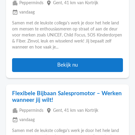
apartment
place
Pepperminds
Gent
, 41 km van Kortrijk
event_available
vandaag
Samen met de leukste collega's werk je door het hele land
om mensen te enthousiasmeren op straat of aan de deur
voor merken zoals UNICEF, Child Focus, SOS Kinderdorpen
& Fiber. Zinvol, leuk en wisselend werk! Jij bepaalt zelf
wanneer en hoe vaak je...
Bekijk nu
Flexibele Bijbaan Salespromotor – Werken
wanneer jij wilt!
apartment
place
Pepperminds
Gent
, 41 km van Kortrijk
event_available
vandaag
Samen met de leukste collega's werk je door het hele land