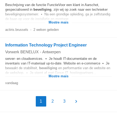
Beschrijving van de functie FunctieVoor een klant in Aarschot,
gespecialiseerd in
beveiliging
, zijn wij op zoek naar een technieker
beveiligingssystemen: • Na een grondige opleiding, ga je zelfstandig
de baan op voor de installatie en montage...
Mostre mais
actiris.brussels
-
2 weken geleden
Information Technology Project Engineer
Vorwerk BENELUX
-
Antwerpen
server- en cloudservices. • Je houdt IT-documentatie en de
inventaris van IT-materiaal up-to-date. Website en e-commerce • Je
bewaakt de stabiliteit,
beveiliging
en performantie van de website en
de webshop. • Je stemt af met Group IT, hostingpartners...
Mostre mais
vandaag
1
2
3