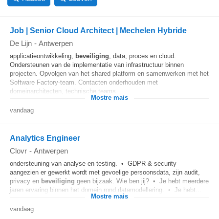
Job | Senior Cloud Architect | Mechelen Hybride
De Lijn
-
Antwerpen
applicatieontwikkeling,
beveiliging
, data, proces en cloud.
Ondersteunen van de implementatie van infrastructuur binnen
projecten. Opvolgen van het shared platform en samenwerken met het
Software Factory-team. Contacten onderhouden met
domeinarchitecten, technische teams...
Mostre mais
vandaag
Analytics Engineer
Clovr
-
Antwerpen
ondersteuning van analyse en testing. • GDPR & security —
aangezien er gewerkt wordt met gevoelige persoonsdata, zijn audit,
privacy en
beveiliging
geen bijzaak. Wie ben jij? • Je hebt meerdere
jaren ervaring binnen het domein rond datamodellering. • Je hebt...
Mostre mais
vandaag