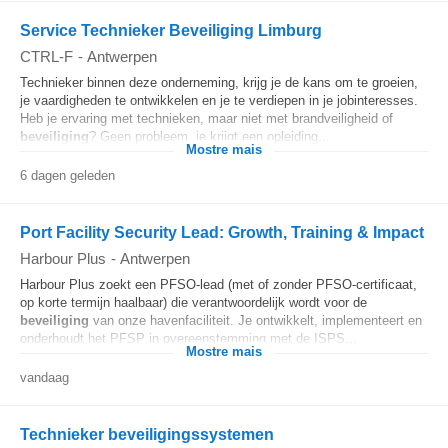
Service Technieker Beveiliging Limburg
CTRL-F
-
Antwerpen
Technieker binnen deze onderneming, krijg je de kans om te groeien,
je vaardigheden te ontwikkelen en je te verdiepen in je jobinteresses.
Heb je ervaring met technieken, maar niet met brandveiligheid of
beveiliging
? Geen probleem, je krijgt een opleiding...
Mostre mais
6 dagen geleden
Port Facility Security Lead: Growth, Training & Impact
Harbour Plus
-
Antwerpen
Harbour Plus zoekt een PFSO-lead (met of zonder PFSO-certificaat,
op korte termijn haalbaar) die verantwoordelijk wordt voor de
beveiliging
van onze havenfaciliteit. Je ontwikkelt, implementeert en
onderhoudt het PFSP in overeenstemming met de ISPS...
Mostre mais
vandaag
Technieker beveiligingssystemen