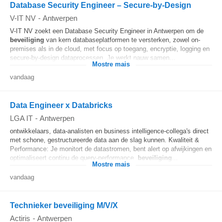
Database Security Engineer – Secure-by-Design
V-IT NV
-
Antwerpen
V-IT NV zoekt een Database Security Engineer in Antwerpen om de
beveiliging
van kern databaseplatformen te versterken, zowel on-
premises als in de cloud, met focus op toegang, encryptie, logging en
secure-by-design dataprocessen. Je werkt nauw samen...
Mostre mais
vandaag
Data Engineer x Databricks
LGA IT
-
Antwerpen
ontwikkelaars, data-analisten en business intelligence-collega's direct
met schone, gestructureerde data aan de slag kunnen. Kwaliteit &
Performance: Je monitort de datastromen, bent alert op afwijkingen en
optimaliseert continu de query-performance,
beveiliging
...
Mostre mais
vandaag
Technieker beveiliging M/V/X
Actiris
-
Antwerpen