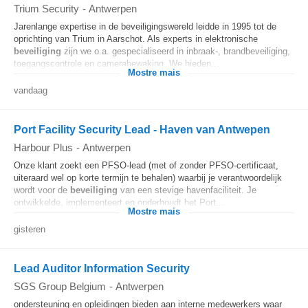
Trium Security
-
Antwerpen
Jarenlange expertise in de beveiligingswereld leidde in 1995 tot de
oprichting van Trium in Aarschot. Als experts in elektronische
beveiliging
zijn we o.a. gespecialiseerd in inbraak-, brandbeveiliging,
toegangscontrole en camerabewaking. We bieden...
Mostre mais
vandaag
Port Facility Security Lead - Haven van Antwepen
Harbour Plus
-
Antwerpen
Onze klant zoekt een PFSO-lead (met of zonder PFSO-certificaat,
uiteraard wel op korte termijn te behalen) waarbij je verantwoordelijk
wordt voor de
beveiliging
van een stevige havenfaciliteit. Je
ontwikkelde, implementeert en onderhoudt het Port...
Mostre mais
gisteren
Lead Auditor Information Security
SGS Group Belgium
-
Antwerpen
ondersteuning en opleidingen bieden aan interne medewerkers waar