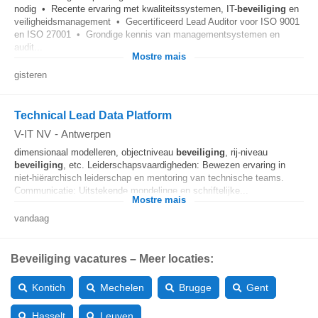
nodig • Recente ervaring met kwaliteitssystemen, IT-
beveiliging
en
veiligheidsmanagement • Gecertificeerd Lead Auditor voor ISO 9001
en ISO 27001 • Grondige kennis van managementsystemen en
audit...
Mostre mais
gisteren
Technical Lead Data Platform
V-IT NV
-
Antwerpen
dimensionaal modelleren, objectniveau
beveiliging
, rij-niveau
beveiliging
, etc. Leiderschapsvaardigheden: Bewezen ervaring in
niet-hiërarchisch leiderschap en mentoring van technische teams.
Communicatie: Uitstekende mondelinge en schriftelijke...
Mostre mais
vandaag
Beveiliging vacatures – Meer locaties:
Kontich
Mechelen
Brugge
Gent
Hasselt
Leuven