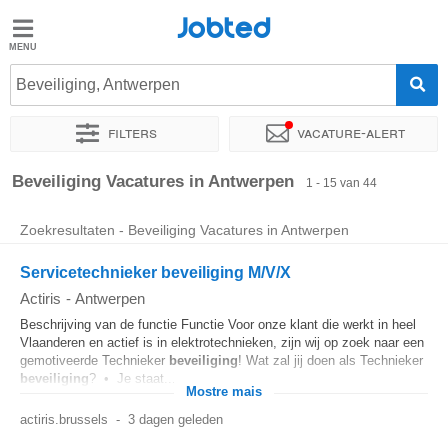
Jobted
Jobted
Beveiliging, Antwerpen
Taal
Filters
Vacature-alert
nl
fr
Sorteer op
Exacte locatie
Bedrijf
Uitzendbureau
Soo
Beveiliging Vacatures in Antwerpen
1 - 15 van 44
Zoekresultaten - Beveiliging Vacatures in Antwerpen
Servicetechnieker beveiliging M/V/X
Actiris
-
Antwerpen
Beschrijving van de functie Functie Voor onze klant die werkt in heel
Vlaanderen en actief is in elektrotechnieken, zijn wij op zoek naar een
gemotiveerde Technieker
beveiliging
! Wat zal jij doen als Technieker
beveiliging
? • Je staat...
Mostre mais
actiris.brussels
-
3 dagen geleden