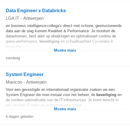
Data Engineer x Databricks
LGA IT
-
Antwerpen
en business intelligence-collega's direct met schone, gestructureerde
data aan de slag kunnen.Kwaliteit & Performance: Je monitort de
datastromen, bent alert op afwijkingen en optimaliseert continu de
query-performance,
beveiliging
en schaalbaarheid.Co-creatie &
Innovatie...
Mostre mais
vandaag
System Engineer
Maxicon
-
Antwerpen
Voor een gevestigde en internationaal organisatie zoeken we een
System Engineer die mee instaat voor het beheer, de
beveiliging
en
de verdere optimalisatie van de IT-infrastructuur. Je komt terecht in
een ervaren IT-team en werkt mee aan zowel...
Mostre mais
6 dagen geleden