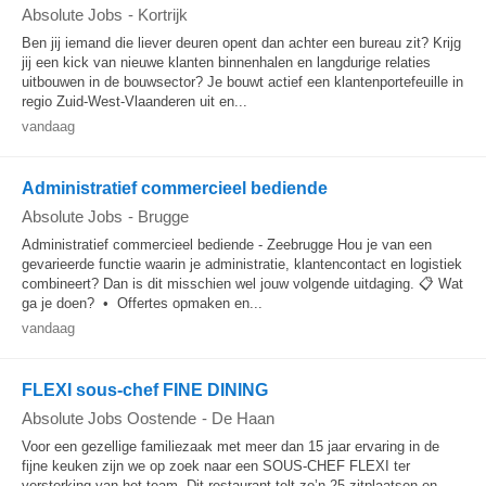
Absolute Jobs
-
Kortrijk
Ben jij iemand die liever deuren opent dan achter een bureau zit? Krijg
jij een kick van nieuwe klanten binnenhalen en langdurige relaties
uitbouwen in de bouwsector? Je bouwt actief een klantenportefeuille in
regio Zuid-West-Vlaanderen uit en...
vandaag
Administratief commercieel bediende
Absolute Jobs
-
Brugge
Administratief commercieel bediende - Zeebrugge Hou je van een
gevarieerde functie waarin je administratie, klantencontact en logistiek
combineert? Dan is dit misschien wel jouw volgende uitdaging. 📋 Wat
ga je doen? • Offertes opmaken en...
vandaag
FLEXI sous-chef FINE DINING
Absolute Jobs Oostende
-
De Haan
Voor een gezellige familiezaak met meer dan 15 jaar ervaring in de
fijne keuken zijn we op zoek naar een SOUS-CHEF FLEXI ter
versterking van het team. Dit restaurant telt zo’n 25 zitplaatsen en