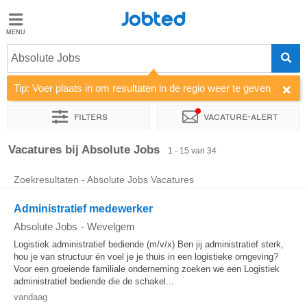
Jobted
Jobted
Absolute Jobs
Taal
Tip: Voer plaats in om resultaten in de regio weer te geven
nl
fr
Filters
Vacature-alert
Sorteer op
Bedrijf
Vacatures bij Absolute Jobs
1 - 15 van 34
Zoekresultaten - Absolute Jobs Vacatures
Administratief medewerker
Absolute Jobs
-
Wevelgem
Logistiek administratief bediende (m/v/x) Ben jij administratief sterk,
hou je van structuur én voel je je thuis in een logistieke omgeving?
Voor een groeiende familiale onderneming zoeken we een Logistiek
administratief bediende die de schakel...
vandaag