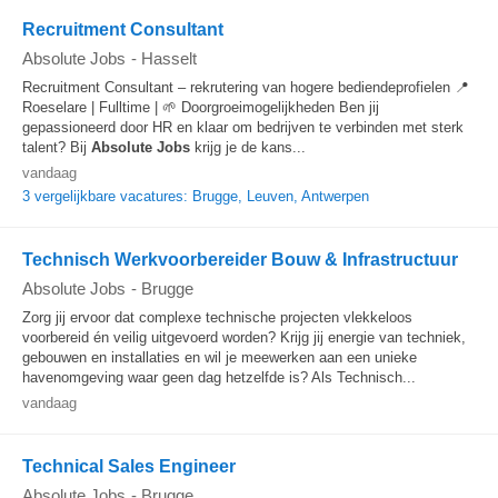
Recruitment Consultant
Absolute Jobs
-
Hasselt
Recruitment Consultant – rekrutering van hogere bediendeprofielen 📍
Roeselare | Fulltime | 🌱 Doorgroeimogelijkheden Ben jij
gepassioneerd door HR en klaar om bedrijven te verbinden met sterk
talent? Bij
Absolute
Jobs
krijg je de kans...
vandaag
3 vergelijkbare vacatures: Brugge, Leuven, Antwerpen
Technisch Werkvoorbereider Bouw & Infrastructuur
Absolute Jobs
-
Brugge
Zorg jij ervoor dat complexe technische projecten vlekkeloos
voorbereid én veilig uitgevoerd worden? Krijg jij energie van techniek,
gebouwen en installaties en wil je meewerken aan een unieke
havenomgeving waar geen dag hetzelfde is? Als Technisch...
vandaag
Technical Sales Engineer
Absolute Jobs
-
Brugge